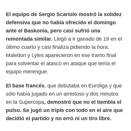
rtivo.com.
El equipo de Sergio Scariolo mostró la solidez
o, te
defensiva que no había ofrecido el domingo
 de que
talarán
ante el Baskonia, pero casi sufrió una
e sean
remontada similar.
Llegó a ir ganado de 19 en el
para
a
último cuarto y casi finaliza pidiendo la hora.
por el sitio
Maledon y Lyles aparecieron en ese tramo final
o se
cookies para
para solventar el atasco en ataque que tenía el
equipo merengue.
nto ni para
licidad o
El base francés
, que debutaba en Euroliga y que
ado, aunque
sólo había jugado en un amistoso y dos minutos
sualizar
general no
en la Supercopa
, demostró que no el tiembla el
ada. Puedes
pulso. Se jugó un triple con todo en el aire que
 instalación
y acceder a
decidió el partido y no erró ni un tiro libre.
io web a
ste abono