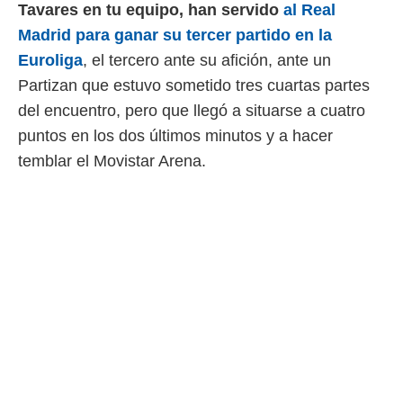
Tavares en tu equipo, han servido
al Real
 mismo.
Madrid para ganar su tercer partido en la
sultar más
 en nuestra
Euroliga
, el tercero ante su afición, ante un
 Cookies
y
Partizan que estuvo sometido tres cuartas partes
ualquier
del encuentro, pero que llegó a situarse a cuatro
ento
puntos en los dos últimos minutos y a hacer
 botón
ación de
temblar el Movistar Arena.
kies
 disponible
e nuestra
.
IVAMENTE,
as
 a cookies
 no aceptar
ón de
uedes
uestro sitio