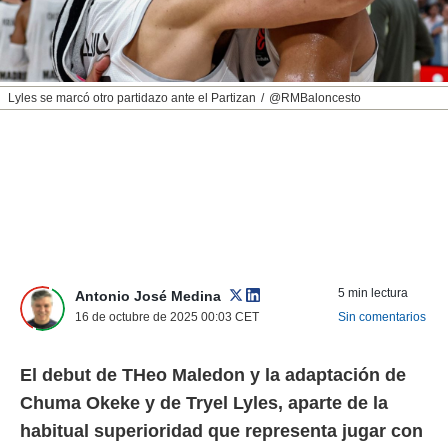
nos permite
ACEPTAR
estra
Y
ara seguir
CONTINUAR
e contenido
stándares
Lyles se marcó otro partidazo ante el Partizan
@RMBaloncesto
sin coste.
CONFIGURAR
 botón
continuar",
RECHAZAR
der a la
ndo la
 de todas
, ya sean
de nuestros
 nos
5 min lectura
Antonio José Medina
 y análisis
16 de octubre de 2025 00:03
CET
Sin comentarios
tamiento en
b, así como
un perfil
El debut de THeo Maledon y la adaptación de
para
Chuma Okeke y de Tryel Lyles, aparte de la
ublicidad y
habitual superioridad que representa jugar con
do en