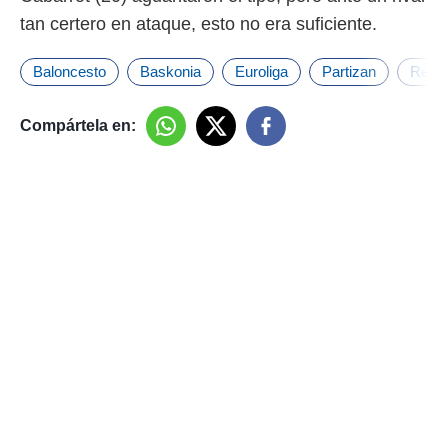
tan certero en ataque, esto no era suficiente.
Baloncesto
Baskonia
Euroliga
Partizan
Real 
Compártela en: