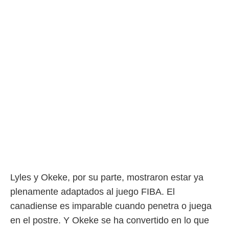
ento u
 de datos
er momento
ic en
o en
 Cookies
en
eb.
y
socios
el
to de
la
 en un
Lyles y Okeke, por su parte, mostraron estar ya
 y/o acceder
plenamente adaptados al juego FIBA. El
 de datos
ara
canadiense es imparable cuando penetra o juega
 anuncios
en el postre. Y Okeke se ha convertido en lo que
ar perfiles