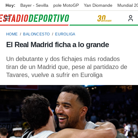
Hoy:
Bayer - Sevilla
pole MotoGP
Yan Diomande
Mundial 2
privacidad
o de
ortivo
HOME
BALONCESTO
EUROLIGA
ortivo.com)
borado por
El Real Madrid ficha a lo grande
es para
ue la
Un debutante y dos fichajes más rodados
 que se
e calidad.
tiran de un Madrid que, pese al partidazo de
eder a este
Tavares, vuelve a sufrir en Euroliga
ediante las
opciones:
ookies y
e forma
d digital
ada, basada
mación
ediante
ecnologías