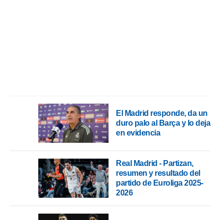
o.
calización
precisa e
ión mediante
, publicidad
dos,
 publicidad
,
ón de
El Madrid responde, da un
 desarrollo
duro palo al Barça y lo deja
s.
en evidencia
tros 1199
ios
Real Madrid - Partizan,
resumen y resultado del
partido de Euroliga 2025-
2026