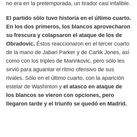
idad
no era en la pretemporada, un tirador casi infalible.
a, utilizar
a
El partido sólo tuvo historia en el último cuarto.
 la
En los dos primeros, los blancos aprovecharon
da, crear un
su frescura y colapsaron el ataque de los de
personalizar
o, uso de
Obradovic.
Éstos reaccionaron en el tercer cuarto
a la
de la mano de Jabari Parker y de Carlik Jones, así
e contenido
do, medir el
como con los triples de Marinkovic, pero sólo les
 de la
sirvió para aguantar el ritmo ofensivo de sus
medir el
rivales. Sólo en el último cuarto, con la aparición
 del
 comprender
estelar de Washinton y
el atasco en ataque de
 través de
los blancos se vieron con opciones, pero
s o a través
nación de
llegaron tarde y el triunfo se quedó en Madrid.
edentes de
fuentes,
y mejora de
os, uso de
ados con el
 seleccionar