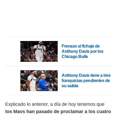
rtivo.com.
o, te
 de que
talarán
e sean
para
a
por el sitio
Frenazo al fichaje de
o se
Anthony Davis por los
cookies para
Chicago Bulls
nto ni para
licidad o
Anthony Davis tiene a tres
ado, aunque
franquicias pendientes de
sualizar
su salida
general no
ada. Puedes
 instalación
Explicado lo anterior, a día de hoy tenemos que
y acceder a
io web a
los Mavs han pasado de proclamar a los cuatro
ste abono