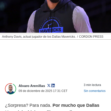
nos permite
ACEPTAR
estra
Y
ara seguir
CONTINUAR
e contenido
stándares
sin coste.
CONFIGURAR
 botón
Anthony Davis, actual jugador de los Dallas Mavericks.
CORDON PRESS
continuar",
RECHAZAR
der a la
ndo la
 de todas
, ya sean
de nuestros
 nos
 y análisis
tamiento en
3 min lectura
Alvaro Arenillas
b, así como
09 de diciembre de 2025 17:31
CET
Sin comentarios
un perfil
para
ublicidad y
¿Sorpresa? Para nada.
Por mucho que Dallas
do en