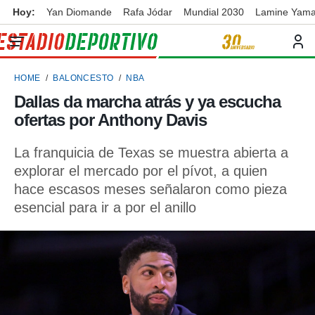
Hoy:
Yan Diomande
Rafa Jódar
Mundial 2030
Lamine Yama
privacidad
o de
ortivo
HOME
BALONCESTO
NBA
ortivo.com)
borado por
Dallas da marcha atrás y ya escucha
es para
ofertas por Anthony Davis
ue la
 que se
e calidad.
La franquicia de Texas se muestra abierta a
eder a este
explorar el mercado por el pívot, a quien
ediante las
hace escasos meses señalaron como pieza
opciones:
esencial para ir a por el anillo
ookies y
e forma
d digital
ada, basada
mación
ediante
ecnologías