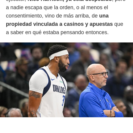
idad
a nadie escapa que la orden, o al menos el
a, utilizar
a
consentimiento, vino de más arriba, de
una
 la
propiedad vinculada a casinos y apuestas
que
da, crear un
a saber en qué estaba pensando entonces.
personalizar
o, uso de
a la
e contenido
do, medir el
 de la
medir el
 del
 comprender
 través de
s o a través
nación de
edentes de
fuentes,
y mejora de
os, uso de
ados con el
 seleccionar