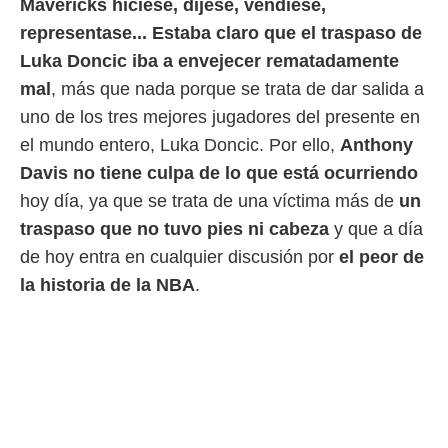
Mavericks hiciese, dijese, vendiese,
 mismo.
representase... Estaba claro que el traspaso de
sultar más
 en nuestra
Luka Doncic iba a envejecer rematadamente
 Cookies
y
mal
, más que nada porque se trata de dar salida a
ualquier
uno de los tres mejores jugadores del presente en
ento
el mundo entero, Luka Doncic. Por ello,
Anthony
 botón
ación de
Davis no tiene culpa de lo que está ocurriendo
kies
hoy día, ya que se trata de una víctima más de
un
 disponible
traspaso que no tuvo pies ni cabeza
y que a día
e nuestra
.
de hoy entra en cualquier discusión por
el peor de
la historia de la NBA
.
IVAMENTE,
as
 a cookies
 no aceptar
ón de
uedes
uestro sitio