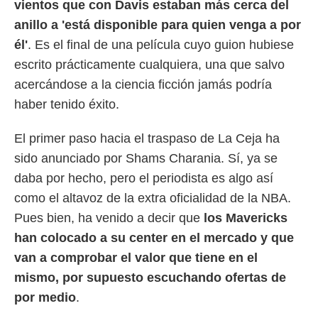
vientos que con Davis estaban más cerca del
 botón
.
anillo a 'está disponible para quien venga a por
él'
. Es el final de una película cuyo guion hubiese
nto,
escrito prácticamente cualquiera, una que salvo
cios
acercándose a la ciencia ficción jamás podría
kies,
haber tenido éxito.
ores únicos
as similares
nar,
El primer paso hacia el traspaso de La Ceja ha
rocesar
sido anunciado por Shams Charania. Sí, ya se
onales como
 este sitio
daba por hecho, pero el periodista es algo así
recciones IP
como el altavoz de la extra oficialidad de la NBA.
ficadores de
 posible
Pues bien, ha venido a decir que
los Mavericks
s
han colocado a su center en el mercado y que
 traten tus
nales en
van a comprobar el valor que tiene en el
 interés
mismo, por supuesto escuchando ofertas de
go a lo que
por medio
.
nerte. Para
retirar su