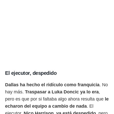
ento u
 de datos
er momento
ic en
o en
 Cookies
en
eb.
y
socios
el
to de
El ejecutor, despedido
la
Dallas ha hecho el ridículo como franquicia
. No
 en un
 y/o acceder
hay más.
Traspasar a Luka Doncic ya lo era
,
 de datos
pero es que por si faltaba algo ahora resulta que
le
ara
echaron del equipo a cambio de nada
. El
 anuncios
ar perfiles
ejecutor,
Nico Harrison, ya está despedido
, pero