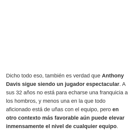
o.
calización
precisa e
ión mediante
, publicidad
dos,
 publicidad
,
ón de
 desarrollo
Dicho todo eso, también es verdad que
Anthony
s.
Davis sigue siendo un jugador espectacular
. A
tros 1199
ios
sus 32 años no está para echarse una franquicia a
los hombros, y menos una en la que todo
aficionado está de uñas con el equipo, pero
en
otro contexto más favorable aún puede elevar
inmensamente el nivel de cualquier equipo
.