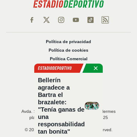
Política de privacidad
Política de cookies
Política Comercial
Aviso legal
Configuración de privacidad
Bellerín
Sobre nosotros
agradece a
Código Ético
Bartra el
brazalete:
"Tenía ganas de
Avda. San Francisco Javier, 22 · Edificio Hermes
una
planta 5 · 41018 Sevilla · T. 954 216 525
responsabilidad
© 2026 Estadio Deportivo. All rights reserved.
tan bonita"