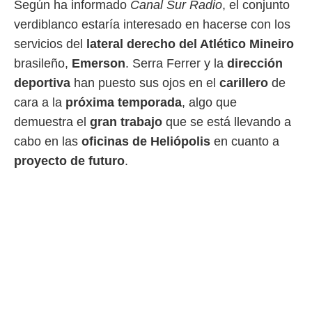
Según ha informado
Canal Sur Radio
, el conjunto
 mismo.
verdiblanco estaría interesado en hacerse con los
sultar más
 en nuestra
servicios del
lateral derecho del Atlético Mineiro
 Cookies
y
brasileño,
Emerson
. Serra Ferrer y la
dirección
ualquier
deportiva
han puesto sus ojos en el
carillero
de
ento
cara a la
próxima temporada
, algo que
 botón
ación de
demuestra el
gran trabajo
que se está llevando a
kies
cabo en las
oficinas de Heliópolis
en cuanto a
 disponible
e nuestra
proyecto de futuro
.
.
IVAMENTE,
as
 a cookies
 no aceptar
ón de
uedes
uestro sitio