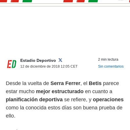
nos permite
ACEPTAR
estra
Y
ara seguir
CONTINUAR
e contenido
stándares
sin coste.
CONFIGURAR
 botón
continuar",
RECHAZAR
der a la
ndo la
2 min lectura
Estadio Deportivo
 de todas
12 de diciembre de 2018 12:05
CET
Sin comentarios
, ya sean
de nuestros
 nos
Desde la vuelta de
Serra Ferrer
, el
Betis
parece
estar mucho
mejor estructurado
en cuanto a
 y análisis
tamiento en
planificación deportiva
se refiere, y
operaciones
b, así como
como la conocida estos días son buena prueba de
un perfil
para
ello.
ublicidad y
do en