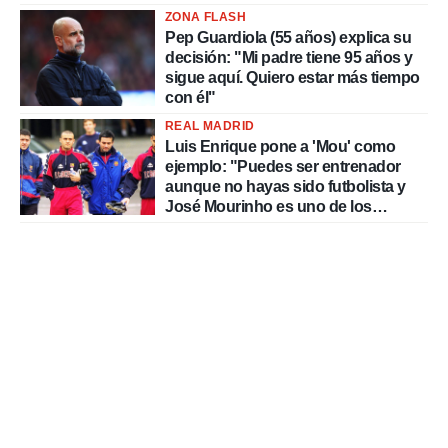
delincuentes"
o.
ZONA FLASH
Pep Guardiola (55 años) explica su
calización
decisión: "Mi padre tiene 95 años y
precisa e
sigue aquí. Quiero estar más tiempo
ión mediante
con él"
, publicidad
REAL MADRID
Luis Enrique pone a 'Mou' como
dos,
ejemplo: "Puedes ser entrenador
 publicidad
aunque no hayas sido futbolista y
,
José Mourinho es uno de los
ón de
mejores casos"
 desarrollo
s.
tros 1199
ios