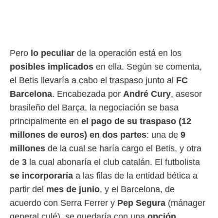
rtivo.com.
o, te
 de que
talarán
Pero
lo peculiar
de la operación está en los
e sean
para
posibles implicados
en ella. Según se comenta,
a
el Betis llevaría a cabo el traspaso junto al
FC
por el sitio
o se
Barcelona
. Encabezada por
André Cury
, asesor
cookies para
brasileño del Barça, la negociación se basa
nto ni para
principalmente en
el pago de su traspaso (12
licidad o
millones de euros) en dos partes
: una de
9
ado, aunque
millones
de la cual se haría cargo el Betis, y otra
sualizar
de
3
la cual abonaría el club catalán. El futbolista
general no
se incorporaría
a las filas de la entidad bética a
ada. Puedes
 instalación
partir del
mes de junio
, y el Barcelona, de
y acceder a
acuerdo con Serra Ferrer y
Pep Segura
(mánager
io web a
ste abono
general culé), se quedaría con una
opción