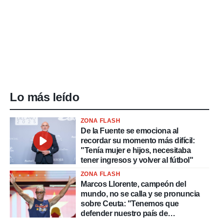
idad
a, utilizar
a
 la
da, crear un
personalizar
o, uso de
a la
e contenido
Lo más leído
do, medir el
 de la
medir el
ZONA FLASH
 del
De la Fuente se emociona al
 comprender
recordar su momento más difícil:
 través de
"Tenía mujer e hijos, necesitaba
s o a través
tener ingresos y volver al fútbol"
nación de
edentes de
ZONA FLASH
fuentes,
Marcos Llorente, campeón del
y mejora de
mundo, no se calla y se pronuncia
os, uso de
sobre Ceuta: "Tenemos que
ados con el
defender nuestro país de
 seleccionar