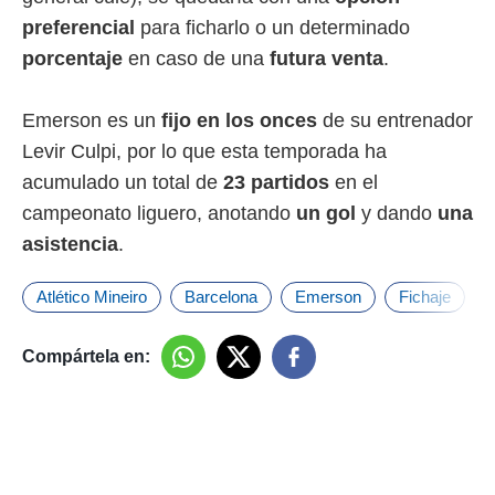
 botón
preferencial
para ficharlo o un determinado
.
porcentaje
en caso de una
futura venta
.
nto,
Emerson es un
fijo en los onces
de su entrenador
cios
kies,
Levir Culpi, por lo que esta temporada ha
ores únicos
acumulado un total de
23 partidos
en el
as similares
nar,
campeonato liguero, anotando
un gol
y dando
una
rocesar
asistencia
.
onales como
 este sitio
recciones IP
Atlético Mineiro
Barcelona
Emerson
Fichaje
ficadores de
 posible
Compártela en:
s
 traten tus
nales en
 interés
go a lo que
nerte. Para
retirar su