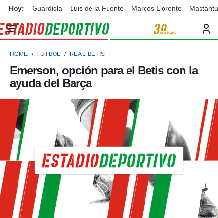
Hoy:
Guardiola
Luis de la Fuente
Marcos Llorente
Mastant
privacidad
o de
ortivo
HOME
FÚTBOL
REAL BETIS
ortivo.com)
borado por
Emerson, opción para el Betis con la
es para
ayuda del Barça
ue la
 que se
e calidad.
eder a este
ediante las
opciones:
ookies y
e forma
d digital
ada, basada
mación
ediante
ecnologías