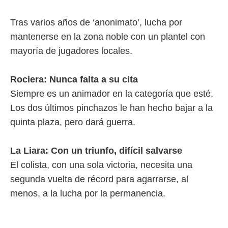
idad
a, utilizar
Tras varios años de ‘anonimato’, lucha por
a
 la
mantenerse en la zona noble con un plantel con
mayoría de jugadores locales.
da, crear un
personalizar
o, uso de
Rociera: Nunca falta a su cita
a la
e contenido
Siempre es un animador en la categoría que esté.
do, medir el
Los dos últimos pinchazos le han hecho bajar a la
 de la
medir el
quinta plaza, pero dará guerra.
 del
 comprender
 través de
La Liara: Con un triunfo, difícil salvarse
s o a través
El colista, con una sola victoria, necesita una
nación de
edentes de
segunda vuelta de récord para agarrarse, al
fuentes,
menos, a la lucha por la permanencia.
y mejora de
os, uso de
ados con el
 seleccionar