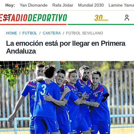
Hoy:
Yan Diomande
Rafa Jódar
Mundial 2030
Lamine Yama
privacidad
o de
ortivo
HOME
FÚTBOL
CANTERA
FÚTBOL SEVILLANO
ortivo.com)
borado por
La emoción está por llegar en Primera
es para
Andaluza
ue la
 que se
e calidad.
eder a este
ediante las
opciones:
ookies y
e forma
d digital
ada, basada
mación
ediante
ecnologías