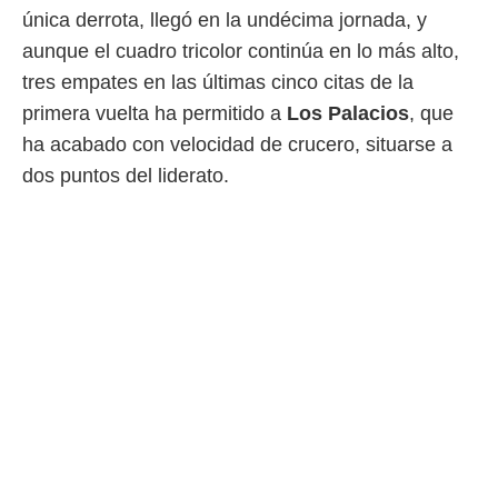
única derrota, llegó en la undécima jornada, y
 mismo.
sultar más
aunque el cuadro tricolor continúa en lo más alto,
 en nuestra
tres empates en las últimas cinco citas de la
 Cookies
y
ualquier
primera vuelta ha permitido a
Los Palacios
, que
ha acabado con velocidad de crucero, situarse a
ento
 botón
dos puntos del liderato.
ación de
kies
 disponible
e nuestra
.
IVAMENTE,
as
 a cookies
 no aceptar
ón de
uedes
uestro sitio