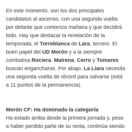
En este momento, son los dos principales
rtivo.com.
o, te
candidatos al ascenso, con una segunda vuelta
 de que
por delante que comienza mañana y que decidirá
talarán
e sean
todo. Hay que destacar la revelación de la
para
temporada, el
Torreblanca
de
Lara
, tercero. El
a
por el sitio
buen papel del
UD Morón
y a la siempre
o se
combativa
Rociera
.
Mairena
,
Cerro
y
Tomares
cookies para
buscan engancharse. Por abajo,
La Liara
necesita
nto ni para
una segunda vuelta de récord para salvarse (está
licidad o
a 11 puntos de la permanencia).
ado, aunque
sualizar
general no
ada. Puedes
Morón CF: Ha dominado la categoría
 instalación
y acceder a
Ha estado arriba desde la primera jornada y, pese
io web a
a haber perdido parte de su renta, continúa siendo
ste abono