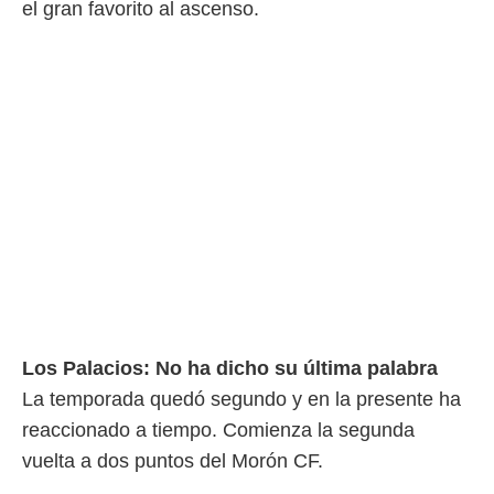
el gran favorito al ascenso.
 botón
.
nto,
cios
kies,
ores únicos
as similares
nar,
rocesar
onales como
 este sitio
recciones IP
ficadores de
 posible
s
Los Palacios: No ha dicho su última palabra
 traten tus
La temporada quedó segundo y en la presente ha
nales en
 interés
reaccionado a tiempo. Comienza la segunda
go a lo que
vuelta a dos puntos del Morón CF.
nerte. Para
retirar su