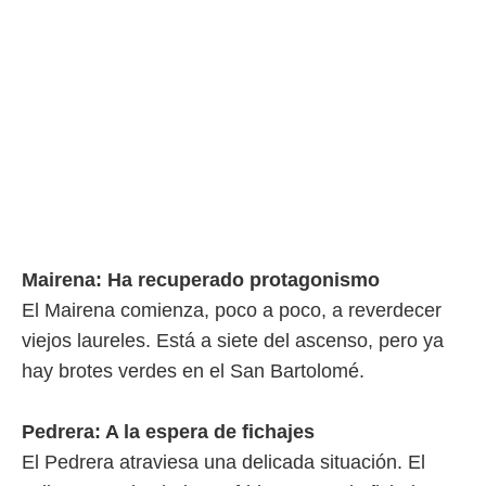
o.
calización
precisa e
ión mediante
, publicidad
dos,
 publicidad
,
ón de
 desarrollo
s.
Mairena: Ha recuperado protagonismo
El Mairena comienza, poco a poco, a reverdecer
tros 1199
ios
viejos laureles. Está a siete del ascenso, pero ya
hay brotes verdes en el San Bartolomé.
Pedrera: A la espera de fichajes
El Pedrera atraviesa una delicada situación. El