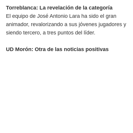
ento u
Torreblanca: La revelación de la categoría
 de datos
El equipo de José Antonio Lara ha sido el gran
er momento
animador, revalorizando a sus jóvenes jugadores y
ic en
o en
siendo tercero, a tres puntos del líder.
 Cookies
en
eb.
UD Morón: Otra de las noticias positivas
y
socios
el
to de
la
 en un
 y/o acceder
 de datos
ara
 anuncios
ar perfiles