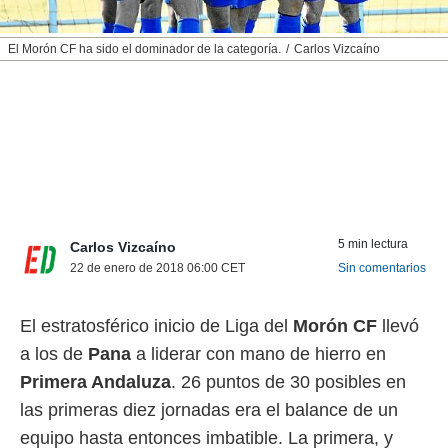
nos permite
ACEPTAR
estra
El Morón CF ha sido el dominador de la categoría.
Carlos Vizcaíno
Y
ara seguir
CONTINUAR
e contenido
stándares
sin coste.
CONFIGURAR
 botón
continuar",
RECHAZAR
der a la
ndo la
 de todas
, ya sean
5 min lectura
Carlos Vizcaíno
de nuestros
22 de enero de 2018 06:00
CET
Sin comentarios
 nos
 y análisis
El estratosférico inicio de Liga del
Morón CF
llevó
tamiento en
a los de
Pana
a liderar con mano de hierro en
b, así como
un perfil
Primera Andaluza
. 26 puntos de 30 posibles en
para
las primeras diez jornadas era el balance de un
ublicidad y
equipo hasta entonces imbatible. La primera, y
do en