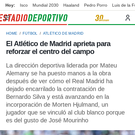
Hoy:
Isco
Mundial 2030
Haaland
Pedro Porro
Luis de la 
privacidad
o de
ortivo
HOME
FÚTBOL
ATLÉTICO DE MADRID
ortivo.com)
borado por
El Atlético de Madrid aprieta para
es para
reforzar el centro del campo
ue la
 que se
e calidad.
La dirección deportiva liderada por Mateu
eder a este
Alemany se ha puesto manos a la obra
ediante las
después de ver cómo el Real Madrid ha
opciones:
dejado encarrilado la contratación de
ookies y
Bernardo Silva y está avanzando en la
e forma
incorporación de Morten Hjulmand, un
jugador que se vinculó al club blanco porque
d digital
ada, basada
es del gusto de José Mourinho
mación
ediante
ecnologías