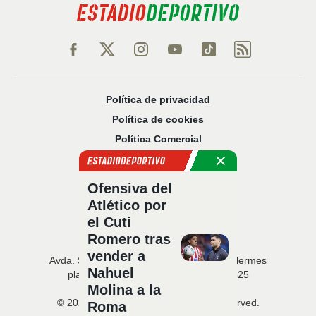
Política de privacidad
Política de cookies
Política Comercial
Aviso legal
Configuración de privacidad
Ofensiva del
Sobre nosotros
Atlético por
Código Ético
el Cuti
Romero tras
vender a
Avda. San Francisco Javier, 22 · Edificio Hermes
Nahuel
planta 5 · 41018 Sevilla · T. 954 216 525
Molina a la
© 2026 Estadio Deportivo. All rights reserved.
Roma