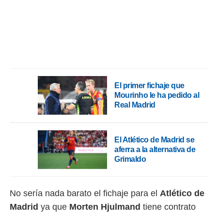
ento u
 de datos
er momento
ic en
o en
 Cookies
en
eb.
El primer fichaje que
Mourinho le ha pedido al
y
Real Madrid
socios
el
to de
El Atlético de Madrid se
aferra a la alternativa de
la
Grimaldo
 en un
 y/o acceder
 de datos
ara
No sería nada barato el fichaje para el
Atlético de
 anuncios
Madrid
ya que
Morten Hjulmand
tiene contrato
ar perfiles