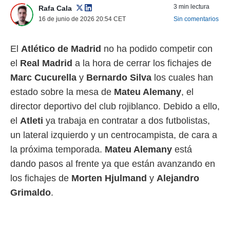
3 min lectura
Rafa Cala
 mismo.
sultar más
16 de junio de 2026 20:54
CET
Sin comentarios
 en nuestra
 Cookies
y
El
Atlético de Madrid
no ha podido competir con
ualquier
el
Real Madrid
a la hora de cerrar los fichajes de
ento
Marc Cucurella
y
Bernardo Silva
los cuales han
 botón
ación de
estado sobre la mesa de
Mateu Alemany
, el
kies
director deportivo del club rojiblanco. Debido a ello,
 disponible
e nuestra
el
Atleti
ya trabaja en contratar a dos futbolistas,
.
un lateral izquierdo y un centrocampista, de cara a
IVAMENTE,
la próxima temporada.
Mateu Alemany
está
dando pasos al frente ya que están avanzando en
as
los fichajes de
Morten Hjulmand
y
Alejandro
 a cookies
Grimaldo
.
 no aceptar
ón de
uedes
uestro sitio