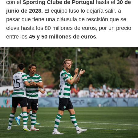
con el
Sporting Clube de Portugal
hasta el
30 de
idad
a, utilizar
junio de 2028.
El equipo luso lo dejaría salir, a
a
pesar que tiene una cláusula de rescisión que se
 la
eleva hasta los 80 millones de euros, por un precio
da, crear un
entre los
45 y 50 millones de euros
.
personalizar
o, uso de
a la
e contenido
do, medir el
 de la
medir el
 del
 comprender
 través de
s o a través
nación de
edentes de
fuentes,
y mejora de
os, uso de
ados con el
 seleccionar