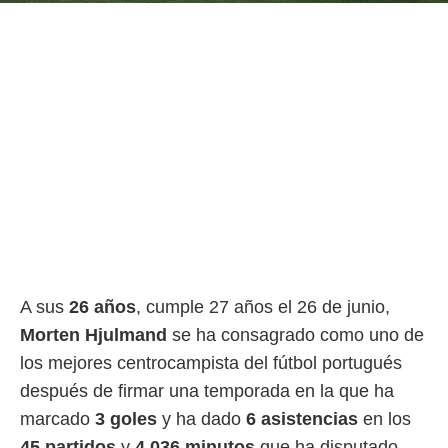
o.
calización
precisa e
ión mediante
, publicidad
dos,
 publicidad
,
ón de
 desarrollo
s.
tros 1199
ios
A sus
26 años
, cumple 27 años el 26 de junio,
Morten Hjulmand
se ha consagrado como uno de
los mejores centrocampista del fútbol portugués
después de firmar una temporada en la que ha
marcado
3 goles
y ha dado
6 asistencias
en los
45 partidos
y
4.036 minutos
que ha disputado