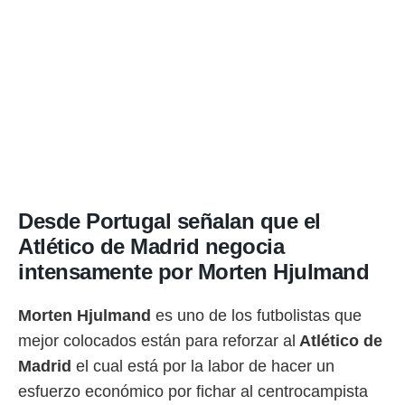
rtivo.com.
o, te
 de que
talarán
e sean
para
a
por el sitio
o se
cookies para
Desde Portugal señalan que el
nto ni para
licidad o
Atlético de Madrid negocia
intensamente por Morten Hjulmand
ado, aunque
sualizar
general no
Morten Hjulmand
es uno de los futbolistas que
ada. Puedes
mejor colocados están para reforzar al
Atlético de
 instalación
y acceder a
Madrid
el cual está por la labor de hacer un
io web a
esfuerzo económico por fichar al centrocampista
ste abono