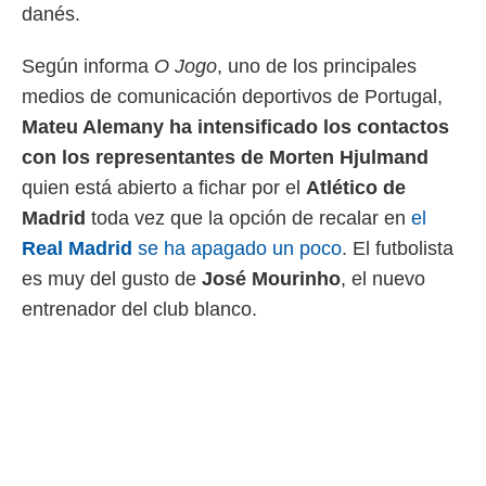
 botón
danés.
.
Según informa
O Jogo
, uno de los principales
nto,
medios de comunicación deportivos de Portugal,
cios
Mateu Alemany ha intensificado los contactos
kies,
con los representantes de Morten Hjulmand
ores únicos
as similares
quien está abierto a fichar por el
Atlético de
nar,
Madrid
toda vez que la opción de recalar en
el
rocesar
Real Madrid
se ha apagado un poco
. El futbolista
onales como
 este sitio
es muy del gusto de
José Mourinho
, el nuevo
recciones IP
entrenador del club blanco.
ficadores de
 posible
s
 traten tus
nales en
 interés
go a lo que
nerte. Para
retirar su