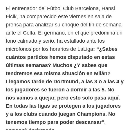
 mismo.
El entrenador del Fútbol Club Barcelona, Hansi
sultar más
Flcik, ha comparecido este viernes en sala de
 en nuestra
 Cookies
y
prensa para analizar su choque del fin de semana
ualquier
ante el Celta. El germano, en el que predomina un
ento
tono calmado y serio, ha estallado ante los
 botón
micrófonos por los horarios de LaLiga
: “¿Sabes
ación de
kies
cuántos partidos hemos disputado en estas
 disponible
últimas semanas? Muchos ¿Y sabes que
e nuestra
.
tendremos esa misma situación en Milán?
Llegamos tarde de Dortmund, a las 3 o a las 4 y
IVAMENTE,
los jugadores se fueron a dormir a las 5. No
nos vamos a quejar, pero esto solo pasa aquí.
as
 a cookies
En todas las ligas se protegen a los jugadores
 no aceptar
y a los clubs cuando juegan Champions. No
ón de
tenemos tiempo para poder descansar”
,
uedes
uestro sitio