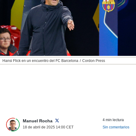
nos permite
ACEPTAR
estra
Y
ara seguir
CONTINUAR
e contenido
stándares
sin coste.
CONFIGURAR
 botón
continuar",
RECHAZAR
der a la
ndo la
Hansi Flick en un encuentro del FC Barcelona
Cordon Press
 de todas
, ya sean
de nuestros
 nos
 y análisis
tamiento en
b, así como
un perfil
para
4 min lectura
Manuel Rocha
ublicidad y
18 de abril de 2025 14:00
CET
Sin comentarios
do en