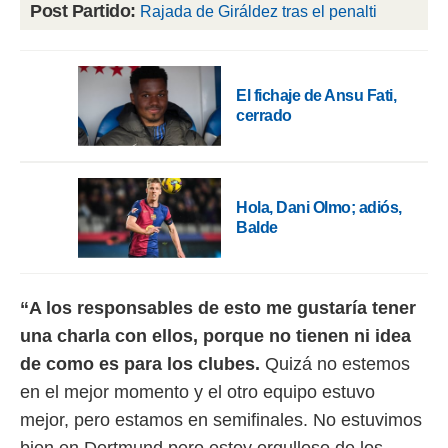
 botón
Post Partido:
Rajada de Giráldez tras el penalti
.
nto,
El fichaje de Ansu Fati,
cios
cerrado
kies,
ores únicos
as similares
nar,
Hola, Dani Olmo; adiós,
rocesar
Balde
onales como
 este sitio
recciones IP
ficadores de
 posible
“A los responsables de esto me gustaría tener
s
una charla con ellos, porque no tienen ni idea
 traten tus
nales en
de como es para los clubes.
Quizá no estemos
 interés
en el mejor momento y el otro equipo estuvo
go a lo que
nerte. Para
mejor, pero estamos en semifinales. No estuvimos
retirar su