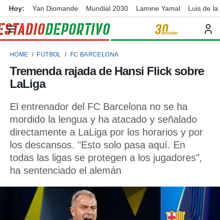
Hoy:
Yan Diomande
Mundial 2030
Lamine Yamal
Luis de la
privacidad
o de
ortivo
HOME
FÚTBOL
FC BARCELONA
ortivo.com)
borado por
Tremenda rajada de Hansi Flick sobre
es para
LaLiga
ue la
 que se
e calidad.
El entrenador del FC Barcelona no se ha
eder a este
mordido la lengua y ha atacado y señalado
ediante las
directamente a LaLiga por los horarios y por
opciones:
los descansos. "Esto solo pasa aquí. En
ookies y
todas las ligas se protegen a los jugadores",
e forma
ha sentenciado el alemán
d digital
ada, basada
mación
ediante
ecnologías