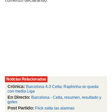
comenzó declarando.
rtivo.com.
o, te
 de que
talarán
e sean
para
a
por el sitio
o se
cookies para
nto ni para
licidad o
ado, aunque
Noticias Relacionadas
sualizar
general no
Crónica:
Barcelona 4-3 Celta: Raphinha se queda
ada. Puedes
con media Liga
 instalación
En Directo:
Barcelona - Celta, resumen, resultado y
y acceder a
goles
io web a
Post Partido:
Flick salta las alarmas
ste abono