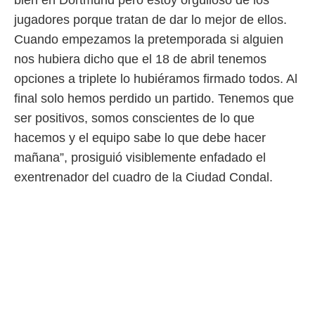
bien en Dortmund pero estoy orgulloso de los
ento u
jugadores porque tratan de dar lo mejor de ellos.
 de datos
Cuando empezamos la pretemporada si alguien
er momento
nos hubiera dicho que el 18 de abril tenemos
ic en
o en
opciones a triplete lo hubiéramos firmado todos. Al
final solo hemos perdido un partido. Tenemos que
 Cookies
en
eb.
ser positivos, somos conscientes de lo que
hacemos y el equipo sabe lo que debe hacer
y
socios
mañana”, prosiguió visiblemente enfadado el
el
exentrenador del cuadro de la Ciudad Condal.
to de
la
 en un
 y/o acceder
 de datos
ara
 anuncios
ar perfiles