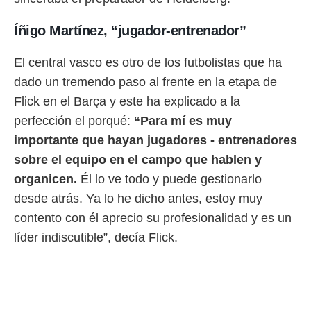
o.
Íñigo Martínez, “jugador-entrenador”
calización
precisa e
ión mediante
El central vasco es otro de los futbolistas que ha
dado un tremendo paso al frente en la etapa de
, publicidad
Flick en el Barça y este ha explicado a la
dos,
perfección el porqué:
“Para mí es muy
 publicidad
,
importante que hayan jugadores - entrenadores
ón de
sobre el equipo en el campo que hablen y
 desarrollo
s.
organicen.
Él lo ve todo y puede gestionarlo
desde atrás. Ya lo he dicho antes, estoy muy
tros 1199
ios
contento con él aprecio su profesionalidad y es un
líder indiscutible”, decía Flick.