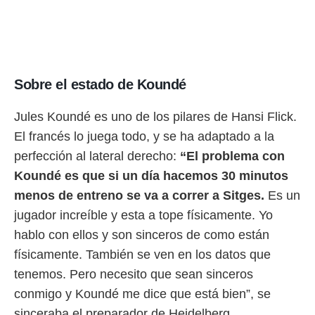
idad
a, utilizar
a
 la
da, crear un
Sobre el estado de Koundé
personalizar
o, uso de
a la
Jules Koundé es uno de los pilares de Hansi Flick.
e contenido
El francés lo juega todo, y se ha adaptado a la
do, medir el
 de la
perfección al lateral derecho:
“El problema con
medir el
Koundé es que si un día hacemos 30 minutos
 del
 comprender
menos de entreno se va a correr a Sitges.
Es un
 través de
jugador increíble y esta a tope físicamente. Yo
s o a través
nación de
hablo con ellos y son sinceros de como están
edentes de
físicamente. También se ven en los datos que
fuentes,
y mejora de
tenemos. Pero necesito que sean sinceros
os, uso de
conmigo y Koundé me dice que está bien”, se
ados con el
 seleccionar
sinceraba el preparador de Heidelberg.