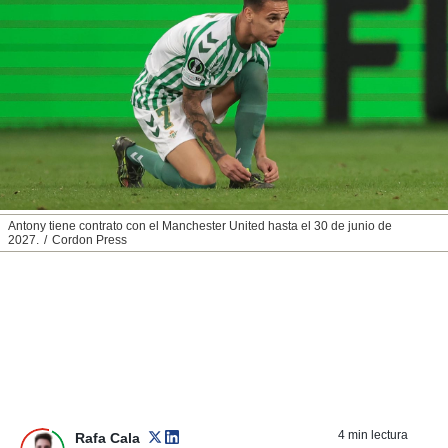
nos permite
ACEPTAR
estra
Y
ara seguir
CONTINUAR
e contenido
stándares
sin coste.
CONFIGURAR
 botón
continuar",
RECHAZAR
der a la
ndo la
 de todas
Antony tiene contrato con el Manchester United hasta el 30 de junio de
, ya sean
2027.
Cordon Press
de nuestros
 nos
 y análisis
tamiento en
b, así como
un perfil
para
ublicidad y
4 min lectura
Rafa Cala
do en