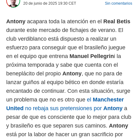
20 de junio de 2025 19:30
CET
Sin comentarios
 mismo.
sultar más
 en nuestra
Antony
acapara toda la atención en el
Real Betis
 Cookies
y
ualquier
durante este mercado de fichajes de verano. El
club verdiblanco está dispuesto a realizar un
ento
esfuerzo para conseguir que el brasileño juegue
 botón
ación de
en el equipo que entrena
Manuel Pellegrin
i la
kies
próxima temporada y sabe que cuenta con el
 disponible
e nuestra
beneplácito del propio
Antony
, que no para de
.
lanzar guiños al equipo bético en donde estaría
IVAMENTE,
encantado de continuar. Con esta situación, surge
un problema que no es otro que
el
Manchester
as
United
no rebaja sus pretensiones por
Antony
a
 a cookies
pesar de que es consciente que lo mejor para club
 no aceptar
y brasileño es que separen sus caminos.
Antony
ón de
uedes
está por la labor de hacer un gran sacrificio por
uestro sitio