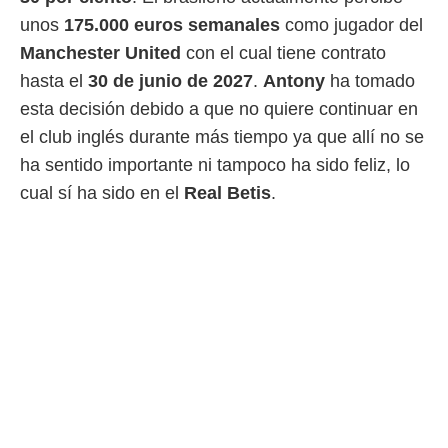
idad
unos
175.000 euros semanales
como jugador del
a, utilizar
a
Manchester United
con el cual tiene contrato
 la
hasta el
30 de junio de 2027
.
Antony
ha tomado
da, crear un
esta decisión debido a que no quiere continuar en
personalizar
el club inglés durante más tiempo ya que allí no se
o, uso de
a la
ha sentido importante ni tampoco ha sido feliz, lo
e contenido
cual sí ha sido en el
Real Betis
.
do, medir el
 de la
medir el
 del
 comprender
 través de
s o a través
nación de
edentes de
fuentes,
y mejora de
os, uso de
ados con el
 seleccionar