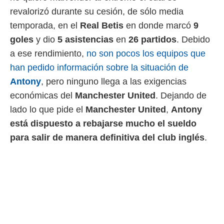
 botón
revalorizó durante su cesión, de sólo media
.
temporada, en el
Real Betis
en donde marcó
9
nto,
goles
y dio
5 asistencias
en
26 partidos
. Debido
a ese rendimiento,
no son pocos los equipos que
cios
kies,
han pedido información sobre la situación de
ores únicos
Antony
, pero ninguno llega a las exigencias
as similares
económicas del
Manchester United
. Dejando de
nar,
rocesar
lado lo que pide el
Manchester United
,
Antony
onales como
está dispuesto a rebajarse mucho el sueldo
 este sitio
recciones IP
para salir de manera definitiva del club inglés
.
ficadores de
 posible
s
 traten tus
nales en
 interés
go a lo que
nerte. Para
retirar su