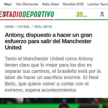
Hoy:
Yan Diomande
Rafa Jódar
Mundial 2030
Lamine Yama
privacidad
o de
ortivo
HOME
FÚTBOL
REAL BETIS
ortivo.com)
borado por
Antony, dispuesto a hacer un gran
es para
esfuerzo para salir del Manchester
ue la
 que se
United
e calidad.
eder a este
Tanto el Manchester United como Antony
ediante las
tienen claro que lo mejor para los dos es
opciones:
separar sus caminos, el brasileño está por la
ookies y
labor de hacer un sacrificio enorme. El Real
e forma
Betis, que quiere volver a contar con el
extremo, espera acontecimientos
d digital
ada, basada
mación
ediante
ecnologías