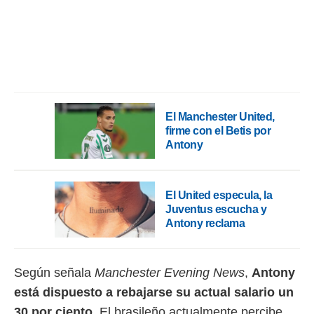
ento u
 de datos
er momento
ic en
o en
 Cookies
en
eb.
El Manchester United,
firme con el Betis por
y
Antony
socios
el
to de
El United especula, la
Juventus escucha y
Antony reclama
la
 en un
 y/o acceder
 de datos
Según señala
Manchester Evening News
,
Antony
ara
está dispuesto a rebajarse su actual salario un
 anuncios
ar perfiles
30 por ciento
. El brasileño actualmente percibe