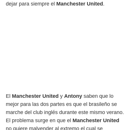
dejar para siempre el
Manchester United
.
rtivo.com.
o, te
 de que
talarán
e sean
para
a
por el sitio
o se
cookies para
nto ni para
licidad o
ado, aunque
sualizar
El
Manchester United
y
Antony
saben que lo
general no
mejor para las dos partes es que el brasileño se
ada. Puedes
 instalación
marche del club inglés durante este mismo verano.
y acceder a
El problema surge en que el
Manchester United
io web a
ste abono
no quiere malvender al extremo el cual se