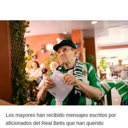
ento u
 de datos
er momento
ic en
o en
 Cookies
en
eb.
y
socios
el
to de
la
 en un
 y/o acceder
 de datos
ara
Los mayores han recibido mensajes escritos por
 anuncios
aficionados del Real Betis que han querido
ar perfiles