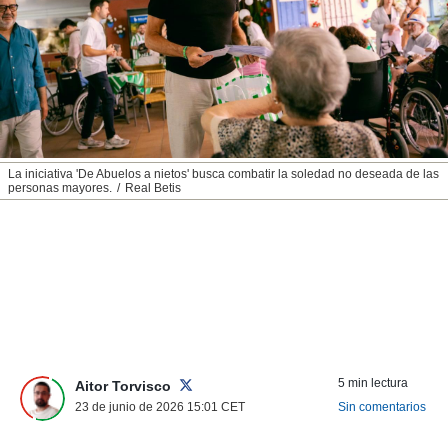
nos permite
ACEPTAR
estra
Y
ara seguir
CONTINUAR
e contenido
stándares
sin coste.
CONFIGURAR
 botón
continuar",
RECHAZAR
La iniciativa 'De Abuelos a nietos' busca combatir la soledad no deseada de las
der a la
personas mayores.
Real Betis
ndo la
 de todas
, ya sean
de nuestros
 nos
 y análisis
tamiento en
b, así como
un perfil
5 min lectura
Aitor Torvisco
para
23 de junio de 2026 15:01
CET
Sin comentarios
ublicidad y
do en