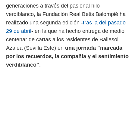
 botón
generaciones a través del pasional hilo
.
verdiblanco, la Fundación Real Betis Balompié ha
realizado una segunda edición -
tras la del pasado
nto,
29 de abril
- en la que ha hecho entrega de medio
cios
centenar de cartas a los residentes de Ballesol
kies,
ores únicos
Azalea (Sevilla Este) en
una jornada "marcada
as similares
por los recuerdos, la compañía y el sentimiento
nar,
rocesar
verdiblanco"
.
onales como
 este sitio
recciones IP
ficadores de
 posible
s
 traten tus
nales en
 interés
go a lo que
nerte. Para
retirar su