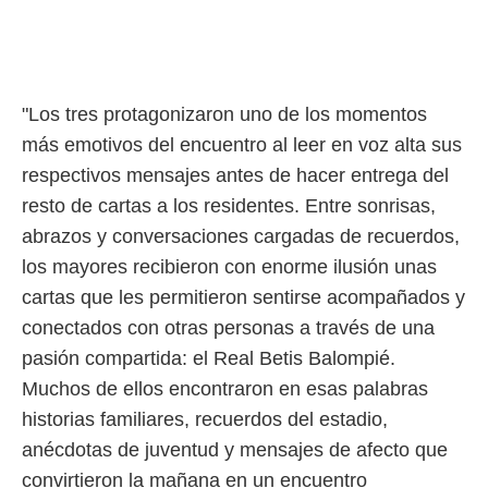
o.
calización
precisa e
ión mediante
"Los tres protagonizaron uno de los momentos
, publicidad
más emotivos del encuentro al leer en voz alta sus
dos,
respectivos mensajes antes de hacer entrega del
 publicidad
resto de cartas a los residentes. Entre sonrisas,
,
abrazos y conversaciones cargadas de recuerdos,
ón de
 desarrollo
los mayores recibieron con enorme ilusión unas
s.
cartas que les permitieron sentirse acompañados y
tros 1199
conectados con otras personas a través de una
ios
pasión compartida: el Real Betis Balompié.
Muchos de ellos encontraron en esas palabras
historias familiares, recuerdos del estadio,
anécdotas de juventud y mensajes de afecto que
convirtieron la mañana en un encuentro