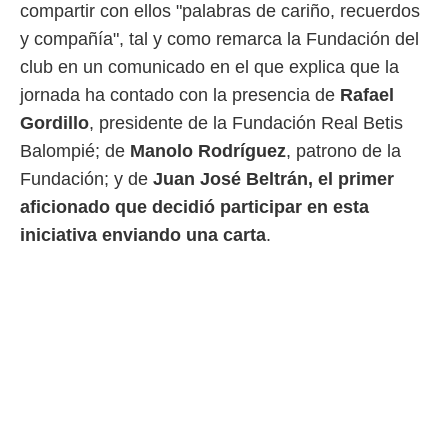
idad
compartir con ellos "palabras de cariño, recuerdos
a, utilizar
y compañía", tal y como remarca la Fundación del
a
 la
club en un comunicado en el que explica que la
jornada ha contado con la presencia de
Rafael
da, crear un
personalizar
Gordillo
, presidente de la Fundación Real Betis
o, uso de
Balompié; de
Manolo Rodríguez
, patrono de la
a la
e contenido
Fundación; y de
Juan José Beltrán, el primer
do, medir el
aficionado que decidió participar en esta
 de la
iniciativa enviando una carta
.
medir el
 del
 comprender
 través de
s o a través
nación de
edentes de
fuentes,
y mejora de
os, uso de
ados con el
 seleccionar