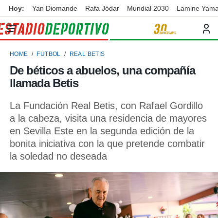
Hoy:
Yan Diomande
Rafa Jódar
Mundial 2030
Lamine Yama
privacidad
o de
ortivo
HOME
FÚTBOL
REAL BETIS
ortivo.com)
borado por
De béticos a abuelos, una compañía
es para
llamada Betis
ue la
 que se
e calidad.
La Fundación Real Betis, con Rafael Gordillo
eder a este
a la cabeza, visita una residencia de mayores
ediante las
en Sevilla Este en la segunda edición de la
opciones:
bonita iniciativa con la que pretende combatir
ookies y
la soledad no deseada
e forma
d digital
ada, basada
mación
ediante
ecnologías