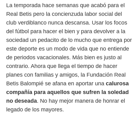
La temporada hace semanas que acabó para el
 mismo.
sultar más
Real Betis pero la concienzuda labor social del
 en nuestra
club verdiblanco nunca descansa. Usar los focos
 Cookies
y
ualquier
del fútbol para hacer el bien y para devolver a la
sociedad un pedacito de lo mucho que entrega por
ento
 botón
este deporte es un modo de vida que no entiende
ación de
de periodos vacacionales. Más bien es justo al
kies
 disponible
contrario. Ahora que llega el tiempo de hacer
e nuestra
planes con familias y amigos, la Fundación Real
.
Betis Balompié se afana en aportar una
calurosa
IVAMENTE,
compañía para aquellos que sufren la soledad
no deseada
. No hay mejor manera de honrar el
as
legado de los mayores.
 a cookies
 no aceptar
ón de
uedes
uestro sitio