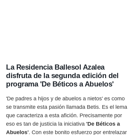
rtivo.com.
o, te
 de que
talarán
e sean
para
a
por el sitio
o se
cookies para
La Residencia Ballesol Azalea
disfruta de la segunda edición del
nto ni para
licidad o
programa 'De Béticos a Abuelos'
ado, aunque
sualizar
'De padres a hijos y de abuelos a nietos' es como
general no
se transmite esta pasión llamada Betis. Es el lema
ada. Puedes
 instalación
que caracteriza a esta afición. Precisamente por
y acceder a
eso es tan de justicia la iniciativa
'De Béticos a
io web a
ste abono
Abuelos'
. Con este bonito esfuerzo por entrelazar