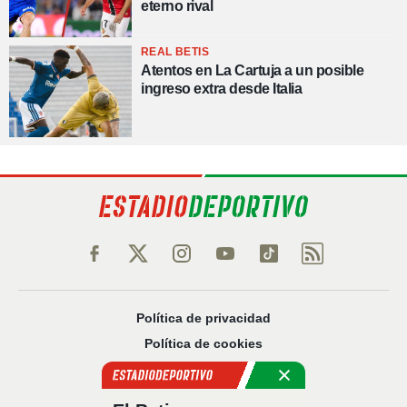
eterno rival
REAL BETIS
Atentos en La Cartuja a un posible
ingreso extra desde Italia
Política de privacidad
Política de cookies
Política Comercial
Aviso legal