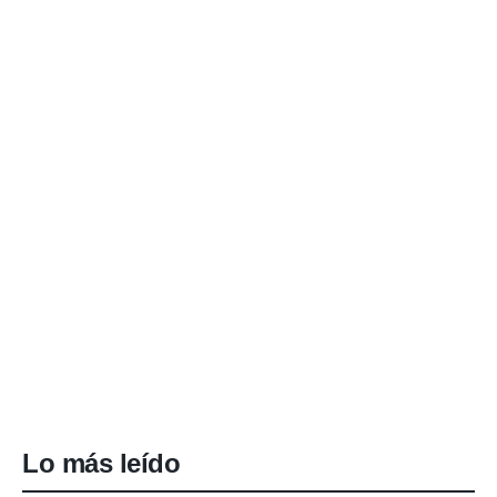
Lo más leído