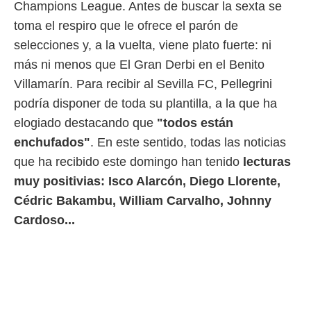
Champions League. Antes de buscar la sexta se
toma el respiro que le ofrece el parón de
rtivo.com.
o, te
selecciones y, a la vuelta, viene plato fuerte: ni
 de que
más ni menos que El Gran Derbi en el Benito
talarán
e sean
Villamarín. Para recibir al Sevilla FC, Pellegrini
para
podría disponer de toda su plantilla, a la que ha
a
por el sitio
elogiado destacando que
"todos están
o se
enchufados"
. En este sentido, todas las noticias
cookies para
que ha recibido este domingo han tenido
lecturas
nto ni para
muy positivias
: Isco Alarcón, Diego Llorente,
licidad o
Cédric Bakambu, William Carvalho, Johnny
ado, aunque
Cardoso...
sualizar
general no
ada. Puedes
 instalación
y acceder a
io web a
ste abono