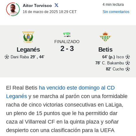
4 min lectura
Aitor Torvisco
 mismo.
sultar más
16 de marzo de 2025 18:29
CET
Sin comentarios
 en nuestra
 Cookies
y
ualquier
ento
FINALIZADO
 botón
2 - 3
Leganés
Betis
ación de
Dani Raba
29' , 44'
64' (p.)
Isco
kies
78'
C. Bakambu
 disponible
82'
Cucho
e nuestra
.
IVAMENTE,
El Real Betis
ha vencido este domingo al CD
Leganés
y se marcha al parón con una formidable
racha de cinco victorias consecutivas en LaLiga,
as
 a cookies
un pleno de 15 puntos que le ha permitido dar
 no aceptar
caza al Villarreal CF en la quinta plaza y soñar
ón de
despierto con una clasificación para la UEFA
uedes
uestro sitio