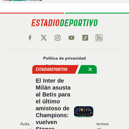
Política de privacidad
Política de cookies
Política Comercial
El Inter de
Aviso legal
Milán asusta
Configuración de privacidad
al Betis para
Sobre nosotros
el último
Código Ético
amistoso de
Champions:
vuelven
Avda. San Francisco Javier, 22 · Edificio Hermes