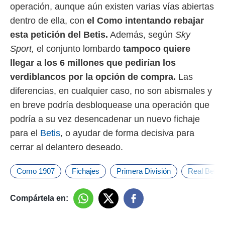
operación, aunque aún existen varias vías abiertas
o.
dentro de ella, con
el Como intentando rebajar
calización
precisa e
esta petición del Betis.
Además, según
Sky
ión mediante
Sport,
el conjunto lombardo
tampoco quiere
, publicidad
llegar a los 6 millones que pedirían los
verdiblancos por la opción de compra.
Las
dos,
 publicidad
diferencias, en cualquier caso, no son abismales y
,
en breve podría desbloquease una operación que
ón de
podría a su vez desencadenar un nuevo fichaje
 desarrollo
s.
para el
Betis
, o ayudar de forma decisiva para
tros 1199
cerrar al delantero deseado.
ios
Como 1907
Fichajes
Primera División
Real Betis
Compártela en: