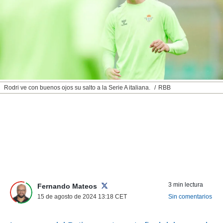
nos permite
ACEPTAR
estra
Y
ara seguir
CONTINUAR
e contenido
stándares
sin coste.
CONFIGURAR
 botón
continuar",
RECHAZAR
Rodri ve con buenos ojos su salto a la Serie A italiana.
RBB
der a la
ndo la
 de todas
, ya sean
de nuestros
 nos
 y análisis
tamiento en
b, así como
3 min lectura
un perfil
Fernando Mateos
para
15 de agosto de 2024 13:18
CET
Sin comentarios
ublicidad y
do en