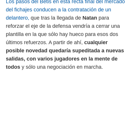
Los pasos del Betis en esta recta final del mercado
 mismo.
del fichajes conducen a la contratación de un
sultar más
 en nuestra
delantero,
que tras la llegada de
Natan
para
 Cookies
y
reforzar el eje de la defensa vendría a cerrar una
ualquier
plantilla en la que sólo hay hueco para esos dos
ento
últimos refuerzos. A partir de ahí,
cualquier
 botón
posible novedad quedaría supeditada a nuevas
ación de
kies
salidas, con varios jugadores en la mente de
 disponible
todos
y sólo una negociación en marcha.
e nuestra
.
IVAMENTE,
as
 a cookies
 no aceptar
ón de
uedes
uestro sitio