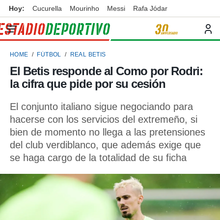
Hoy:
Cucurella
Mourinho
Messi
Rafa Jódar
privacidad
o de
ortivo
HOME
FÚTBOL
REAL BETIS
ortivo.com)
borado por
El Betis responde al Como por Rodri:
es para
la cifra que pide por su cesión
ue la
 que se
e calidad.
El conjunto italiano sigue negociando para
eder a este
hacerse con los servicios del extremeño, si
ediante las
bien de momento no llega a las pretensiones
opciones:
del club verdiblanco, que además exige que
ookies y
se haga cargo de la totalidad de su ficha
e forma
d digital
ada, basada
mación
ediante
ecnologías