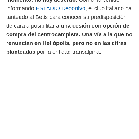
ento u
informando
ESTADIO Deportivo
, el club italiano ha
 de datos
tanteado al Betis para conocer su predisposición
er momento
de cara a posibilitar a
una cesión con opción de
ic en
o en
compra del centrocampista. Una vía a la que no
renuncian en Heliópolis, pero no en las cifras
 Cookies
en
eb.
planteadas
por la entidad transalpina.
y
socios
el
to de
la
 en un
 y/o acceder
 de datos
ara
 anuncios
ar perfiles