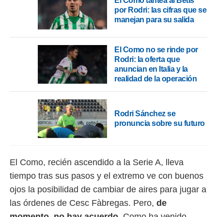
El Como tantea al Betis
 botón
por Rodri: las cifras que se
.
manejan para su salida
nto,
El Como no se rinde por
cios
Rodri: la oferta que
kies,
anuncian en Italia y la
ores únicos
realidad de la operación
as similares
nar,
rocesar
onales como
Rodri Sánchez se
 este sitio
pronuncia sobre su futuro
recciones IP
ficadores de
 posible
s
El Como, recién ascendido a la Serie A, lleva
 traten tus
tiempo tras sus pasos y el extremo ve con buenos
nales en
 interés
ojos la posibilidad de cambiar de aires para jugar a
go a lo que
las órdenes de Cesc Fàbregas. Pero,
de
nerte. Para
retirar su
momento, no hay acuerdo
. Como ha venido