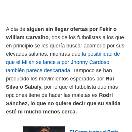
rtivo.com.
o, te
 de que
talarán
A día de
siguen sin llegar ofertas por Fekir o
e sean
William Carvalho
, dos de los futbolistas a los que
para
a
en principio se les quería buscar acomodo por sus
por el sitio
elevados salarios, mientras que
la posibilidad de
o se
cookies para
que el Milan se lance a por Jhonny Cardoso
también parece descartada
. Tampoco se han
nto ni para
producido los movimientos esperados por
Rui
licidad o
Silva o Sabaly,
por lo que el futbolista que más
ado, aunque
opciones tiene de hacer las maletas es
Rodri
sualizar
general no
Sánchez, lo que no quiere decir que su salida
ada. Puedes
esté ni mucho menos cerca.
 instalación
y acceder a
io web a
ste abono