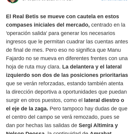
 mismo.
sultar más
El Real Betis se mueve con cautela en estos
 en nuestra
 Cookies
y
compases iniciales del mercado,
centrado en la
ualquier
'operación salida' para generar los necesarios
ento
ingresos que le permitan cuadrar las cuentas antes
 botón
de final de mes. Pero eso no significa que Manu
ación de
kies
Fajardo no se mueva en diferentes frentes con una
 disponible
hoja de ruta muy clara.
La delantera y el lateral
e nuestra
.
izquierdo son dos de las posiciones prioritarias
que se verán reforzadas, estando también atenta
IVAMENTE,
la dirección deportiva a oportunidades que puedan
surgir en otros puestos, como el
lateral diestro o
as
el eje de la zaga.
Pero tampoco hay dudas de que
 a cookies
el centro del campo se verá remozado, pues se
 no aceptar
ón de
dan por hechas las salidas de
Sergi Altimira y
uedes
Nelson Deossa,
la continuidad de
Amrabat
uestro sitio