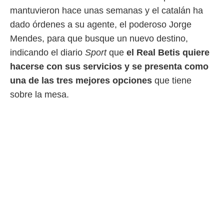
ento u
mantuvieron hace unas semanas y el catalán ha
 de datos
dado órdenes a su agente, el poderoso Jorge
er momento
Mendes, para que busque un nuevo destino,
ic en
o en
indicando el diario
Sport
que
el Real Betis quiere
hacerse con sus servicios y se presenta como
 Cookies
en
una de las tres mejores opciones
que tiene
eb.
sobre la mesa.
y
socios
el
to de
la
 en un
 y/o acceder
 de datos
ara
 anuncios
ar perfiles