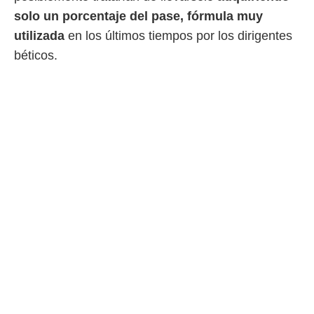
o.
solo un porcentaje del pase, fórmula muy
calización
utilizada
en los últimos tiempos por los dirigentes
precisa e
béticos.
ión mediante
, publicidad
dos,
 publicidad
,
ón de
 desarrollo
s.
tros 1199
ios