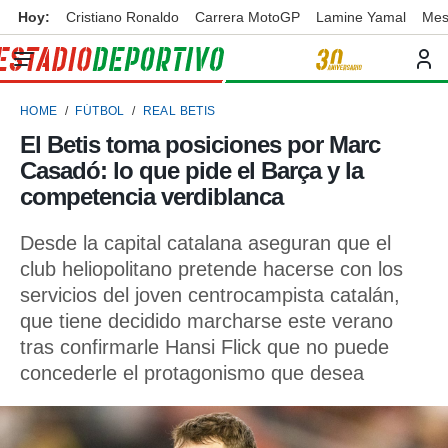
Hoy:
Cristiano Ronaldo
Carrera MotoGP
Lamine Yamal
Mes
privacidad
o de
ortivo
HOME
FÚTBOL
REAL BETIS
ortivo.com)
borado por
El Betis toma posiciones por Marc
es para
Casadó: lo que pide el Barça y la
ue la
 que se
competencia verdiblanca
e calidad.
eder a este
Desde la capital catalana aseguran que el
ediante las
club heliopolitano pretende hacerse con los
opciones:
servicios del joven centrocampista catalán,
ookies y
que tiene decidido marcharse este verano
e forma
tras confirmarle Hansi Flick que no puede
concederle el protagonismo que desea
d digital
ada, basada
mación
ediante
ecnologías