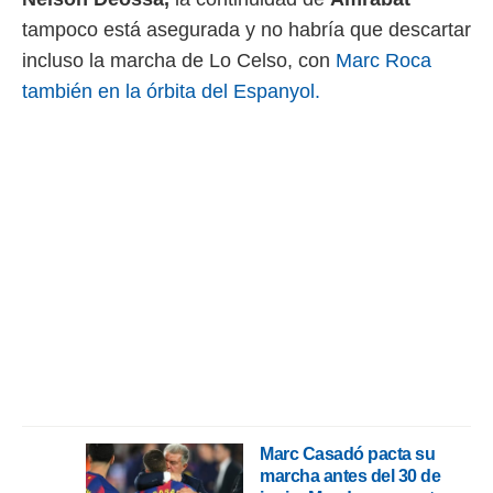
tampoco está asegurada y no habría que descartar
rtivo.com.
incluso la marcha de Lo Celso, con
Marc Roca
o, te
 de que
también en la órbita del Espanyol.
talarán
e sean
para
a
por el sitio
o se
cookies para
nto ni para
licidad o
ado, aunque
sualizar
general no
ada. Puedes
 instalación
y acceder a
Marc Casadó pacta su
io web a
marcha antes del 30 de
ste abono