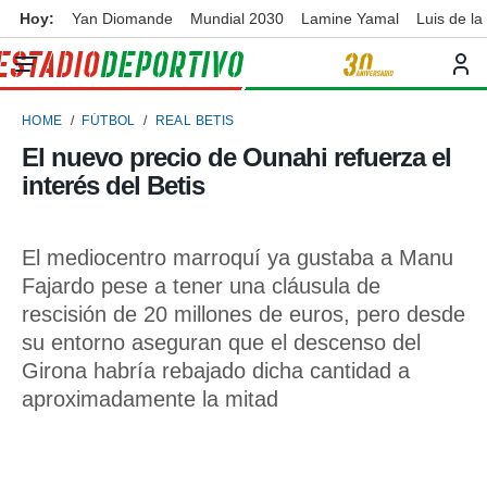
Hoy:
Yan Diomande
Mundial 2030
Lamine Yamal
Luis de la
privacidad
o de
ortivo
HOME
FÚTBOL
REAL BETIS
ortivo.com)
borado por
El nuevo precio de Ounahi refuerza el
es para
interés del Betis
ue la
 que se
e calidad.
eder a este
El mediocentro marroquí ya gustaba a Manu
ediante las
Fajardo pese a tener una cláusula de
opciones:
rescisión de 20 millones de euros, pero desde
ookies y
su entorno aseguran que el descenso del
e forma
Girona habría rebajado dicha cantidad a
aproximadamente la mitad
d digital
ada, basada
mación
ediante
ecnologías