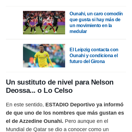
rtivo.com.
Ounahi, un caro comodín
o, te
que gusta si hay más de
 de que
un movimiento en la
talarán
medular
e sean
para
a
El Leipzig contacta con
por el sitio
Ounahi y condiciona el
o se
cookies para
futuro del Girona
nto ni para
licidad o
Un sustituto de nivel para Nelson
Deossa... o Lo Celso
ado, aunque
sualizar
general no
En este sentido,
ESTADIO Deportivo ya informó
ada. Puedes
 instalación
de que uno de los nombres que más gustan es
y acceder a
el de Azzedine Ounahi.
Pero aunque en el
io web a
ste abono
Mundial de Qatar se dio a conocer como un