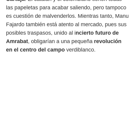
 mismo.
las papeletas para acabar saliendo, pero tampoco
sultar más
es cuestión de malvenderlos. Mientras tanto, Manu
 en nuestra
 Cookies
y
Fajardo también está atento al mercado, pues sus
ualquier
posibles traspasos, unido al i
ncierto futuro de
ento
Amrabat
, obligarían a una pequeña
revolución
 botón
en el centro del campo
verdiblanco.
ación de
kies
 disponible
e nuestra
.
IVAMENTE,
as
 a cookies
 no aceptar
ón de
uedes
uestro sitio