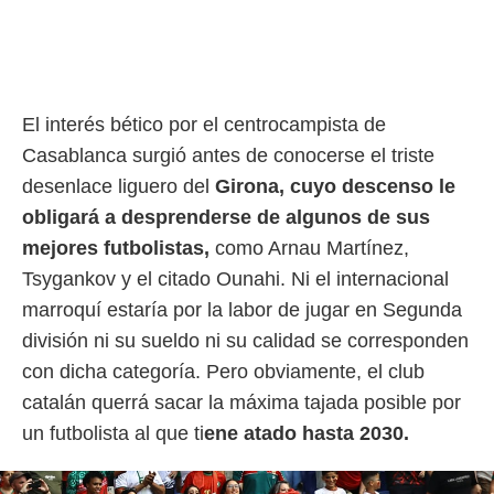
ento u
 de datos
er momento
ic en
o en
El interés bético por el centrocampista de
Casablanca surgió antes de conocerse el triste
 Cookies
en
eb.
desenlace liguero del
Girona, cuyo descenso le
obligará a desprenderse de algunos de sus
y
socios
mejores futbolistas,
como Arnau Martínez,
el
Tsygankov y el citado Ounahi. Ni el internacional
to de
marroquí estaría por la labor de jugar en Segunda
división ni su sueldo ni su calidad se corresponden
la
con dicha categoría. Pero obviamente, el club
 en un
 y/o acceder
catalán querrá sacar la máxima tajada posible por
 de datos
un futbolista al que ti
ene atado hasta 2030.
ara
 anuncios
ar perfiles