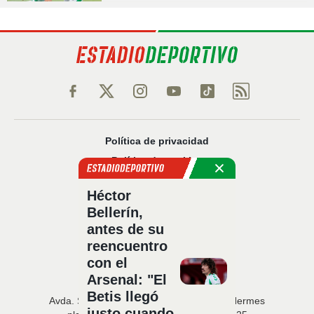
Política de privacidad
Política de cookies
Política Comercial
Héctor
Aviso legal
Bellerín,
Configuración de privacidad
antes de su
Sobre nosotros
reencuentro
Código Ético
con el
Arsenal: "El
Betis llegó
Avda. San Francisco Javier, 22 · Edificio Hermes
justo cuando