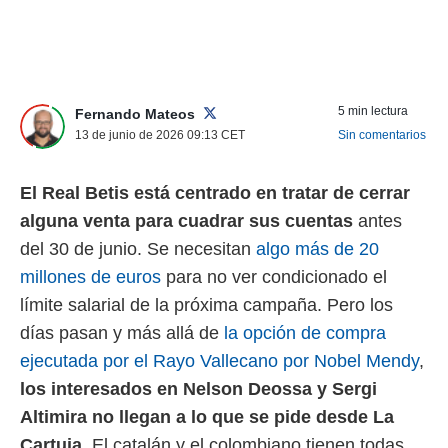
nos permite
ACEPTAR
estra
Y
ara seguir
CONTINUAR
e contenido
stándares
5 min lectura
sin coste.
Fernando Mateos
CONFIGURAR
13 de junio de 2026 09:13
CET
Sin comentarios
 botón
continuar",
RECHAZAR
der a la
El Real Betis está centrado en tratar de cerrar
ndo la
alguna venta para cuadrar sus cuentas
antes
 de todas
, ya sean
del 30 de junio. Se necesitan
algo más de 20
de nuestros
millones de euros
para no ver condicionado el
 nos
límite salarial de la próxima campaña. Pero los
 y análisis
días pasan y más allá de
la opción de compra
tamiento en
b, así como
ejecutada por el Rayo Vallecano por Nobel Mendy
,
un perfil
los interesados en Nelson Deossa y Sergi
para
ublicidad y
Altimira no llegan a lo que se pide desde La
Cartuja
. El catalán y el colombiano tienen todas
do en