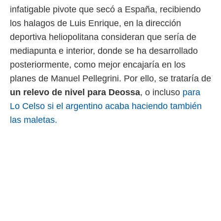
 botón
infatigable pivote que secó a España, recibiendo
.
los halagos de Luis Enrique, en la dirección
deportiva heliopolitana consideran que sería de
nto,
mediapunta e interior, donde se ha desarrollado
cios
posteriormente, como mejor encajaría en los
kies,
ores únicos
planes de Manuel Pellegrini. Por ello, se trataría de
as similares
un relevo de nivel para Deossa
, o incluso
para
nar,
rocesar
Lo Celso si el argentino acaba haciendo también
onales como
las maletas.
 este sitio
recciones IP
ficadores de
 posible
s
 traten tus
nales en
 interés
go a lo que
nerte. Para
retirar su