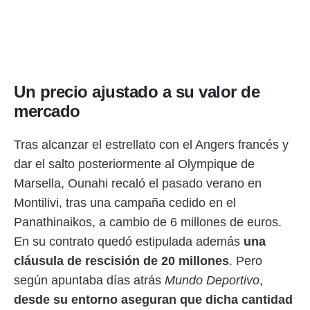
o.
calización
precisa e
ión mediante
, publicidad
Un precio ajustado a su valor de
mercado
dos,
 publicidad
,
Tras alcanzar el estrellato con el Angers francés y
ón de
 desarrollo
dar el salto posteriormente al Olympique de
s.
Marsella, Ounahi recaló el pasado verano en
tros 1199
Montilivi, tras una campaña cedido en el
ios
Panathinaikos, a cambio de 6 millones de euros.
En su contrato quedó estipulada además
una
cláusula de rescisión de 20 millones
. Pero
según apuntaba días atrás
Mundo Deportivo
,
desde su entorno aseguran que dicha cantidad