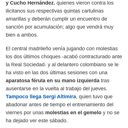
 botón
y
Cucho Hernández
, quienes vieron contra los
.
ilicitanos sus respectivas quintas cartulinas
amarillas y deberán cumplir un encuentro de
nto,
sanción por acumulación; algo que vendrá muy
cios
bien a ambos.
kies,
ores únicos
El central madrileño venía jugando con molestias
as similares
nar,
los dos últimos choques -acabó contracturado ante
rocesar
la Real Sociedad- y al delantero colombiano se le
onales como
 este sitio
ha visto en las dos últimas sesiones con una
recciones IP
aparatosa férula en su mano izquierda
tras
ficadores de
 posible
ausentarse en la vuelta al trabajo del jueves.
s
Tampoco llega Sergi Altimira
, quien tuvo que
 traten tus
nales en
abadonar antes de tiempo el entrenamiento del
 interés
viernes por unas
molestias
en el gemelo
y no se
go a lo que
nerte. Para
ha dejado ver este sábado.
retirar su