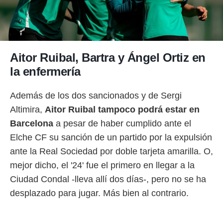
idad
a, utilizar
a
 la
da, crear un
Aitor Ruibal, Bartra y Ángel Ortiz en
personalizar
la enfermería
o, uso de
a la
e contenido
Además de los dos sancionados y de Sergi
do, medir el
 de la
Altimira,
Aitor Ruibal tampoco podrá estar en
medir el
Barcelona
a pesar de haber cumplido ante el
 del
 comprender
Elche CF su sanción de un partido por la expulsión
 través de
ante la Real Sociedad por doble tarjeta amarilla. O,
s o a través
nación de
mejor dicho, el '24' fue el primero en llegar a la
edentes de
Ciudad Condal -lleva allí dos días-, pero no se ha
fuentes,
y mejora de
desplazado para jugar. Más bien al contrario.
os, uso de
ados con el
 seleccionar