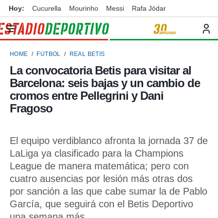
Hoy:
Cucurella
Mourinho
Messi
Rafa Jódar
privacidad
o de
ortivo
HOME
FÚTBOL
REAL BETIS
ortivo.com)
borado por
La convocatoria Betis para visitar al
es para
Barcelona: seis bajas y un cambio de
ue la
 que se
cromos entre Pellegrini y Dani
e calidad.
Fragoso
eder a este
ediante las
opciones:
El equipo verdiblanco afronta la jornada 37 de
ookies y
LaLiga ya clasificado para la Champions
e forma
League de manera matemática; pero con
cuatro ausencias por lesión más otras dos
d digital
ada, basada
por sanción a las que cabe sumar la de Pablo
mación
García, que seguirá con el Betis Deportivo
ediante
una semana más
ecnologías