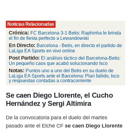
rtivo.com.
o, te
 de que
Noticias Relacionadas
talarán
Crónica:
FC Barcelona 3-1 Betis: Raphinha le brinda
e sean
el fin de fiesta perfecto a Lewandowski
para
a
En Directo:
Barcelona - Betis, en directo el partido de
por el sitio
LaLiga EA Sports en vivo online
o se
Post Partido:
El análisis táctico del Barcelona-Betis:
cookies para
Un pequeño caos que acabó solucionando Isco
Notas:
Puntos uno a uno del Betis en su duelo de
nto ni para
LaLiga EA Sports ante el Barcelona: Plan fallido, Isco
licidad o
y respuestas contadas a contracorriente
ado, aunque
Se caen Diego Llorente, el Cucho
sualizar
general no
Hernández y Sergi Altimira
ada. Puedes
 instalación
y acceder a
De la convocatoria para el duelo del martes
io web a
pasado ante el Elche CF
se caen
Diego Llorente
ste abono