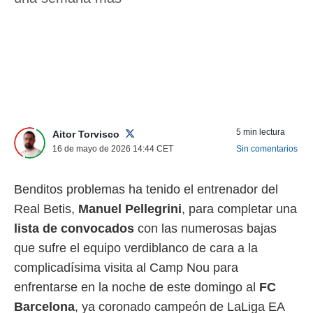
nos permite
ACEPTAR
estra
Y
ara seguir
CONTINUAR
e contenido
stándares
sin coste.
CONFIGURAR
 botón
continuar",
RECHAZAR
der a la
5 min lectura
Aitor Torvisco
ndo la
16 de mayo de 2026 14:44
CET
Sin comentarios
 de todas
, ya sean
de nuestros
Benditos problemas ha tenido el entrenador del
 nos
Real Betis,
Manuel Pellegrini
, para completar una
 y análisis
lista de convocados
con las numerosas bajas
tamiento en
b, así como
que sufre el equipo verdiblanco de cara a la
un perfil
complicadísima visita al Camp Nou para
para
enfrentarse en la noche de este domingo al
FC
ublicidad y
Barcelona
, ya coronado campeón de LaLiga EA
do en