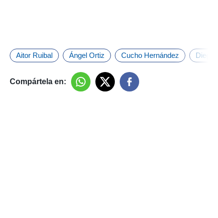
Aitor Ruibal
Ángel Ortiz
Cucho Hernández
Diego 
Compártela en: