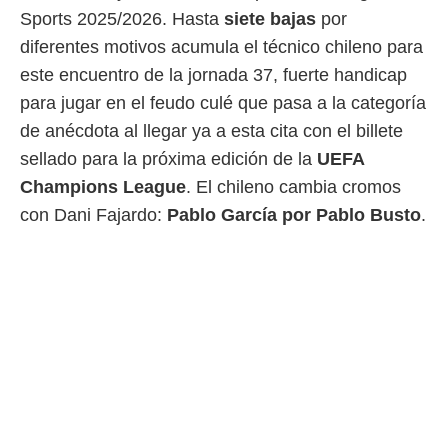
Sports 2025/2026. Hasta
siete bajas
por
 mismo.
sultar más
diferentes motivos acumula el técnico chileno para
 en nuestra
este encuentro de la jornada 37, fuerte handicap
 Cookies
y
ualquier
para jugar en el feudo culé que pasa a la categoría
de anécdota al llegar ya a esta cita con el billete
ento
 botón
sellado para la próxima edición de la
UEFA
ación de
Champions League
. El chileno cambia cromos
kies
 disponible
con Dani Fajardo:
Pablo García por Pablo Busto
.
e nuestra
.
IVAMENTE,
as
 a cookies
 no aceptar
ón de
uedes
uestro sitio