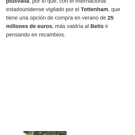
plusvalía
, por lo que, con el internacional
idad
a, utilizar
estadounidense vigilado por el
Tottenham
, que
a
tiene una opción de compra en verano de
25
 la
millones de euros
, más valdría al
Betis
ir
da, crear un
pensando en recambios.
personalizar
o, uso de
a la
e contenido
do, medir el
 de la
medir el
 del
 comprender
 través de
s o a través
nación de
edentes de
fuentes,
y mejora de
os, uso de
ados con el
 seleccionar