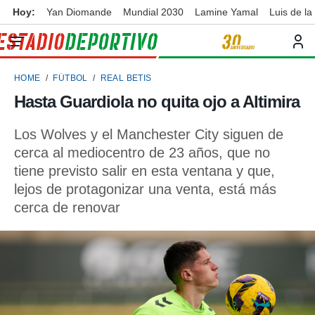
Hoy:
Yan Diomande
Mundial 2030
Lamine Yamal
Luis de la
privacidad
o de
ortivo
HOME
FÚTBOL
REAL BETIS
ortivo.com)
borado por
Hasta Guardiola no quita ojo a Altimira
es para
ue la
Los Wolves y el Manchester City siguen de
 que se
e calidad.
cerca al mediocentro de 23 años, que no
eder a este
tiene previsto salir en esta ventana y que,
ediante las
lejos de protagonizar una venta, está más
opciones:
cerca de renovar
ookies y
e forma
d digital
ada, basada
mación
ediante
ecnologías