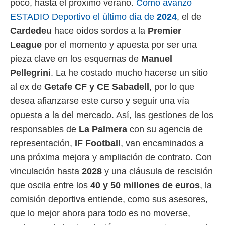
poco, hasta el próximo verano.
Como avanzó
 mismo.
ESTADIO Deportivo el último día de
2024
, el de
sultar más
 en nuestra
Cardedeu
hace oídos sordos a la
Premier
 Cookies
y
League
por el momento y apuesta por ser una
ualquier
pieza clave en los esquemas de
Manuel
ento
Pellegrini
. La he costado mucho hacerse un sitio
 botón
ación de
al ex de
Getafe CF y CE Sabadell
, por lo que
kies
desea afianzarse este curso y seguir una vía
 disponible
opuesta a la del mercado. Así, las gestiones de los
e nuestra
.
responsables de
La Palmera
con su agencia de
representación,
IF Football
, van encaminados a
IVAMENTE,
una próxima mejora y ampliación de contrato. Con
vinculación hasta
2028
y una cláusula de rescisión
as
 a cookies
que oscila entre los
40 y 50 millones de euros
, la
 no aceptar
comisión deportiva entiende, como sus asesores,
ón de
que lo mejor ahora para todo es no moverse,
uedes
uestro sitio