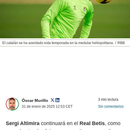
nos permite
ACEPTAR
estra
Y
ara seguir
CONTINUAR
e contenido
stándares
sin coste.
CONFIGURAR
 botón
El catalán se ha asentado esta temporada en la medular heliopolitana.
RBB
continuar",
RECHAZAR
der a la
ndo la
 de todas
, ya sean
de nuestros
 nos
 y análisis
tamiento en
3 min lectura
Óscar Murillo
b, así como
31 de enero de 2025 12:53
CET
Sin comentarios
un perfil
para
ublicidad y
Sergi Altimira
continuará en el
Real Betis
, como
do en