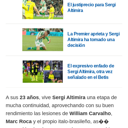
o.
El justiprecio para Sergi
Altimira
calización
precisa e
ión mediante
La Premier aprieta y Sergi
, publicidad
Altimira ha tomado una
decisión
dos,
 publicidad
,
ón de
El expresivo enfado de
 desarrollo
Sergi Altimira, otra vez
s.
señalado en el Betis
tros 1199
ios
A sus
23 años
, vive
Sergi Altimira
una etapa de
mucha continuidad, aprovechando con su buen
rendimiento las lesiones de
William Carvalho
,
Marc Roca
y el propio italo-brasileño, as��