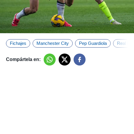
Fichajes
Manchester City
Pep Guardiola
Real Bet
Compártela en: