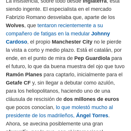
La insistencia, sobre todo desde
Inglaterra
, está
ento u
siendo ingente. El especialista en el mercado
 de datos
Fabrizio Romano desvelaba que, aparte de los
er momento
ic en
Wolves
, que
tentaron recientemente a su
o en
compañero de fatigas en la medular
Johnny
 Cookies
Cardoso
en
, el propio
Manchester City
no le pierde
eb.
la vista a corto y medio plazo. Está el catalán, por
ende, en el punto de mira de
Pep Guardiola
para
y
socios
el futuro, lo que da buena muestra del ojo que tuvo
el
Ramón Planes
para captarlo, inicialmente para el
to de
Getafe CF
y, sin llegar a debutar como azulón,
para los heliopolitanos, haciendo uno de una
la
cláusula de rescisión de
dos millones de euros
 en un
 y/o acceder
que pocos conocían,
lo que molestó mucho al
 de datos
presidente de los madrileños,
Ángel Torres
.
ara
 anuncios
Ahora, se avecina posiblemente una gran
ar perfiles