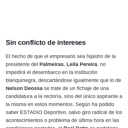
idad
a, utilizar
a
 la
da, crear un
personalizar
o, uso de
Sin conflicto de intereses
a la
e contenido
El hecho de que el empresario sea hijastro de la
do, medir el
 de la
presidente del
Palmeiras
,
Leila Pereira
, no
medir el
impedirá el desembarco en la institución
 del
 comprender
blanquinegra, descartándose igualmente que lo de
 través de
Nelson Deossa
se trate de un fichaje de una
s o a través
nación de
candidatura a la rectoría, sino del único aspirante a
edentes de
la misma en estos momentos. Según ha podido
fuentes,
y mejora de
saber ESTADIO Deportivo, salvo giro radical de los
os, uso de
acontecimientos o problema de última hora en las
ados con el
 seleccionar