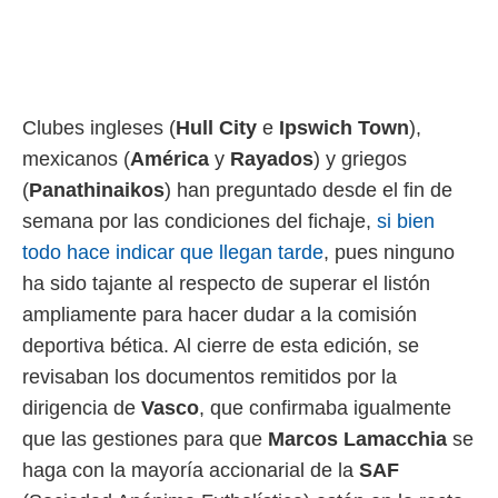
 botón
.
nto,
Clubes ingleses (
Hull City
e
Ipswich Town
),
cios
kies,
mexicanos (
América
y
Rayados
) y griegos
ores únicos
(
Panathinaikos
) han preguntado desde el fin de
as similares
nar,
semana por las condiciones del fichaje,
si bien
rocesar
todo hace indicar que llegan tarde
, pues ninguno
onales como
 este sitio
ha sido tajante al respecto de superar el listón
recciones IP
ampliamente para hacer dudar a la comisión
ficadores de
 posible
deportiva bética. Al cierre de esta edición, se
s
revisaban los documentos remitidos por la
 traten tus
nales en
dirigencia de
Vasco
, que confirmaba igualmente
 interés
que las gestiones para que
Marcos Lamacchia
se
go a lo que
nerte. Para
haga con la mayoría accionarial de la
SAF
retirar su