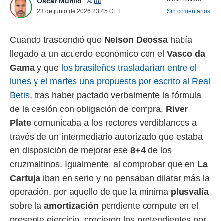
Óscar Murillo
 mismo.
23 de junio de 2026 23:45
CET
Sin comentarios
sultar más
 en nuestra
 Cookies
y
Cuando trascendió que
Nelson Deossa
había
ualquier
llegado a un acuerdo económico con el
Vasco da
ento
Gama
y que
los brasileños trasladarían entre el
 botón
lunes y el martes una propuesta por escrito al Real
ación de
kies
Betis
, tras haber pactado verbalmente la fórmula
 disponible
de la cesión con obligación de compra,
River
e nuestra
.
Plate
comunicaba a los rectores verdiblancos a
través de un intermediario autorizado que estaba
IVAMENTE,
en disposición de mejorar ese
8+4
de los
cruzmaltinos. Igualmente, al comprobar que en
La
as
Cartuja
iban en serio y no pensaban dilatar más la
 a cookies
operación, por aquello de que la mínima
plusvalía
 no aceptar
ón de
sobre la
amortización
pendiente compute en el
uedes
presente ejercicio, crecieron los pretendientes por
uestro sitio