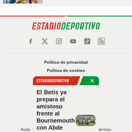
Política de privacidad
Política de cookies
Política Comercial
Aviso legal
El Betis ya
Configuración de privacidad
prepara el
Sobre nosotros
amistoso
Código Ético
frente al
Bournemouth
con Abde
Avda. San Francisco Javier, 22 · Edificio Hermes