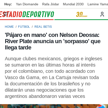
Hoy:
Yan Diomande
Rafa Jódar
Mundial 2030
Lamine Yama
privacidad
o de
ortivo
HOME
FÚTBOL
REAL BETIS
ortivo.com)
borado por
'Pájaro en mano' con Nelson Deossa:
es para
River Plate anuncia un 'sorpasso' que
ue la
 que se
llega tarde
e calidad.
eder a este
Aunque clubes mexicanos, griegos e ingleses
ediante las
se sumaron en las últimas horas al interés
opciones:
por el colombiano, con todo acordado con
ookies y
Vasco da Gama, en La Cartuja revisan toda
e forma
la documentación de los brasileños y no
dilatarán unas negociaciones que los
d digital
ada, basada
argentinos abandonaron varias veces
mación
ediante
ecnologías