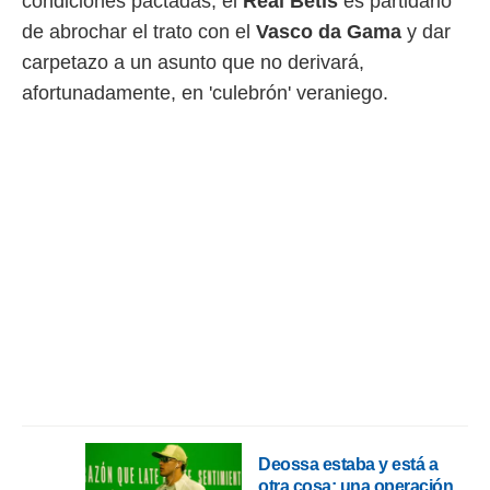
condiciones pactadas, el
Real Betis
es partidario
o.
de abrochar el trato con el
Vasco da Gama
y dar
calización
carpetazo a un asunto que no derivará,
precisa e
ión mediante
afortunadamente, en 'culebrón' veraniego.
, publicidad
dos,
 publicidad
,
ón de
 desarrollo
s.
tros 1199
ios
Deossa estaba y está a
otra cosa: una operación