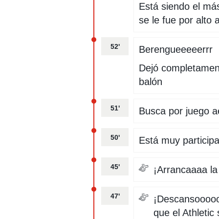
Está siendo el más
se le fue por alto a
52'
Berengueeeeerrr
Dejó completament
balón
51'
Busca por juego aé
50'
Está muy participa
45'
¡Arrancaaaa l
47'
¡Descansoooooo
que el Athletic