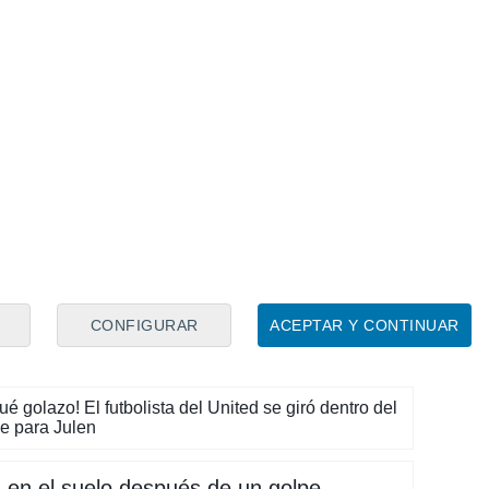
eño el 2-1 después de una acción a balón
ba el sueño del Athletic
o de la portería de Onana, pero no
rados, entra Vesga
CONFIGURAR
ACEPTAR Y CONTINUAR
 golazo! El futbolista del United se giró dentro del
le para Julen
á en el suelo después de un golpe