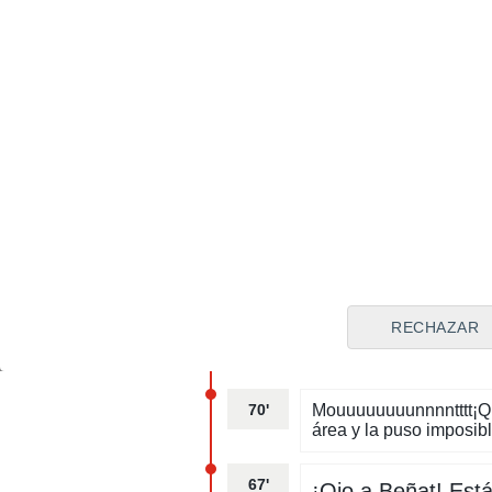
Pone el brasil
parado. Se aca
74'
Guruzetaaaaaaa
Remató casi debaj
acertó
72'
Se va Beñat P
RECHAZAR
70'
Mouuuuuuuunnnntttt¡Qué
área y la puso imposib
67'
¡Ojo a Beñat! Est