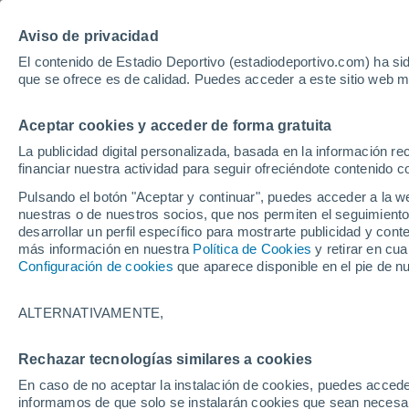
Hoy:
Yan Diomande
Aviso de privacidad
El contenido de Estadio Deportivo (estadiodeportivo.com) ha sid
que se ofrece es de calidad. Puedes acceder a este sitio web m
Laliga EA Sports
Padel
Clasificación
Resultados
Ciclismo
Aceptar cookies y acceder de forma gratuita
UFC
Alavés
Athletic Club de Bilbao
La publicidad digital personalizada, basada en la información r
financiar nuestra actividad para seguir ofreciéndote contenido c
Atlético de Madrid
FC Barcelona
Pulsando el botón "Aceptar y continuar", puedes acceder a la w
Real Betis
Celta de Vigo
nuestras o de nuestros socios, que nos permiten el seguimiento
Deportivo de A Coruña
Elche
desarrollar un perfil específico para mostrarte publicidad y co
más información en nuestra
Política de Cookies
y retirar en cu
Espanyol
Getafe
Configuración de cookies
que aparece disponible en el pie de n
Levante UD
Málaga CF
Osasuna
Racing de Santander
ALTERNATIVAMENTE,
Rayo Vallecano
Real Madrid
Real Sociedad
Sevilla FC
Rechazar tecnologías similares a cookies
HOME
FÚTBOL
UEFA EUROPA LEAG
Valencia CF
Villarreal CF
En caso de no aceptar la instalación de cookies, puedes accede
Manchester United
informamos de que solo se instalarán cookies que sean necesari