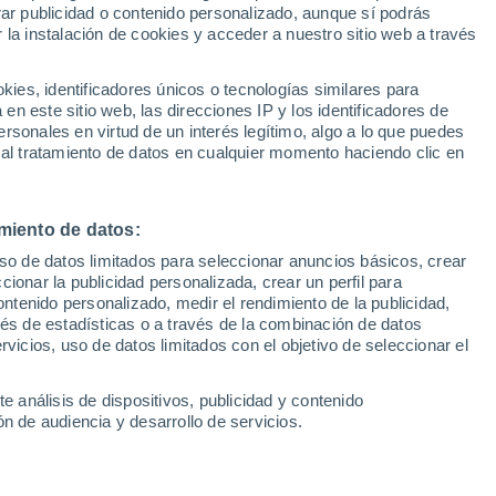
Sel
rar publicidad o contenido personalizado, aunque sí podrás
UEFA Champions League
 la instalación de cookies y acceder a nuestro sitio web a través
Can
Resultados
Clasificacion
Fút
es, identificadores únicos o tecnologías similares para
 entre Manchester United y Athletic Club
UEFA Europa League
n este sitio web, las direcciones IP y los identificadores de
1ª 
Resultados
Clasificacion
de las semifinales de la UEFA Europa
rsonales en virtud de un interés legítimo, algo a lo que puedes
 al tratamiento de datos en cualquier momento haciendo clic en
miento de datos:
uso de datos limitados para seleccionar anuncios básicos, crear
ccionar la publicidad personalizada, crear un perfil para
ontenido personalizado, medir el rendimiento de la publicidad,
vés de estadísticas o a través de la combinación de datos
rvicios, uso de datos limitados con el objetivo de seleccionar el
e análisis de dispositivos, publicidad y contenido
n de audiencia y desarrollo de servicios.