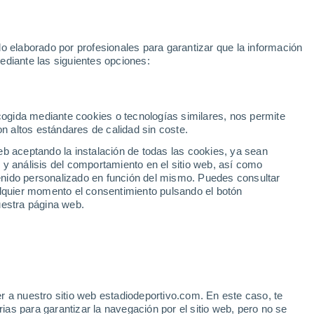
Rafa Jódar
Mundial 2030
Lamine Yamal
Luis de la Fuente
o elaborado por profesionales para garantizar que la información
Fútbol
Motor
Tenis
Baloncest
ediante las siguientes opciones:
Motociclismo
ACB
Portadas
Laliga Hypermotion
Juegos Olímpicos
UEF
Tem
MotoGP
Resultados
Clasificación
Res
Dep
Euroliga
Opinión
Juegos Olímpicos de Invierno
AD Ceuta
Albacete
Cop
ecogida mediante cookies o tecnologías similares, nos permite
on altos estándares de calidad sin coste.
Burgos
Cádiz CF
Res
eb aceptando la instalación de todas las cookies, ya sean
CD Castellón
Celta Fortuna
Mun
 y análisis del comportamiento en el sitio web, así como
Córdoba CF
Eibar
Res
ntenido personalizado en función del mismo. Puedes consultar
alquier momento el consentimiento pulsando el botón
CD Eldense
FC Andorra
Fút
uestra página web.
Girona
Granada CF
Pre
Las Palmas
Leganés
Ser
Mallorca
Oviedo
Fic
Real Sociedad B
Real Valladolid
UE
Sel
Sabadell
Real Sporting
r a nuestro sitio web estadiodeportivo.com. En este caso, te
Mun
 - Athletic: resumen,
as para garantizar la navegación por el sitio web, pero no se
Tenerife
UD Almería