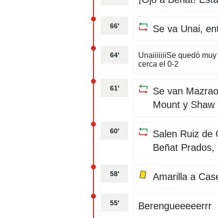
66'
Se va Unai, en
64'
UnaiiiiiiiSe quedó muy
cerca el 0-2
61'
Se van Mazrao
Mount y Shaw
60'
Salen Ruiz de 
Beñat Prados, 
58'
Amarilla a Cas
55'
Berengueeeeerrr