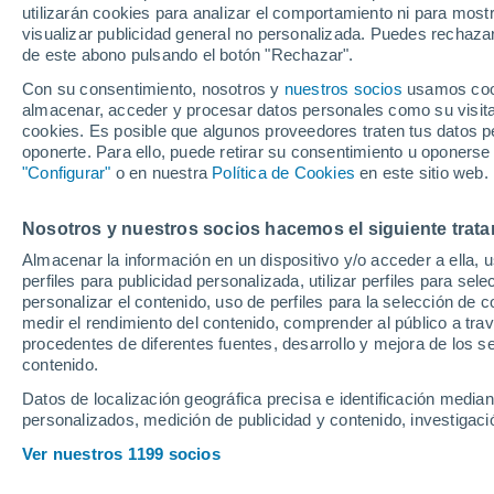
utilizarán cookies para analizar el comportamiento ni para most
resultado y goles
visualizar publicidad general no personalizada. Puedes rechazar
de este abono pulsando el botón "Rechazar".
Con su consentimiento, nosotros y
nuestros socios
usamos cooki
Sigue en directo el encuentro
almacenar, acceder y procesar datos personales como su visita e
correspondiente a la vuelta 
cookies. Es posible que algunos proveedores traten tus datos pe
oponerte. Para ello, puede retirar su consentimiento u oponerse
League en Old Trafford
"Configurar"
o en nuestra
Política de Cookies
en este sitio web.
Nosotros y nuestros socios hacemos el siguiente trata
Almacenar la información en un dispositivo y/o acceder a ella, 
perfiles para publicidad personalizada, utilizar perfiles para sele
personalizar el contenido, uso de perfiles para la selección de c
medir el rendimiento del contenido, comprender al público a tra
procedentes de diferentes fuentes, desarrollo y mejora de los se
contenido.
Datos de localización geográfica precisa e identificación mediant
personalizados, medición de publicidad y contenido, investigació
Ver nuestros 1199 socios