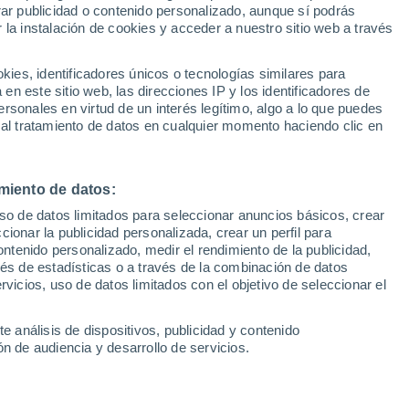
Sel
rar publicidad o contenido personalizado, aunque sí podrás
ario y dónde ver por TV
UEFA Champions League
 la instalación de cookies y acceder a nuestro sitio web a través
Can
Resultados
Clasificacion
 la UEFA Europa League
Fút
es, identificadores únicos o tecnologías similares para
UEFA Europa League
n este sitio web, las direcciones IP y los identificadores de
1ª 
Resultados
Clasificacion
rsonales en virtud de un interés legítimo, algo a lo que puedes
 al tratamiento de datos en cualquier momento haciendo clic en
ágico reto de eliminar al Manchester
 vascos buscan romper con la maldición
ia europea en 16 años
miento de datos:
uso de datos limitados para seleccionar anuncios básicos, crear
ccionar la publicidad personalizada, crear un perfil para
4 min lectura
ontenido personalizado, medir el rendimiento de la publicidad,
T
Sin comentarios
vés de estadísticas o a través de la combinación de datos
rvicios, uso de datos limitados con el objetivo de seleccionar el
e análisis de dispositivos, publicidad y contenido
n de audiencia y desarrollo de servicios.
ta hoy al Manchester United en Old
, que llega con dudas
tras la derrota