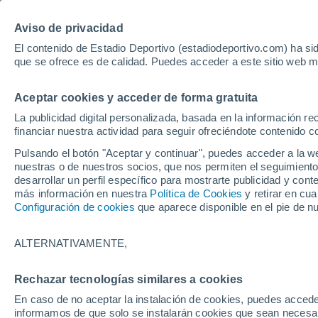
Hoy:
Yan Diomande
Aviso de privacidad
El contenido de Estadio Deportivo (estadiodeportivo.com) ha sid
que se ofrece es de calidad. Puedes acceder a este sitio web m
Laliga EA Sports
Padel
Clasificación
Resultados
Ciclismo
Aceptar cookies y acceder de forma gratuita
UFC
Alavés
Athletic Club de Bilbao
La publicidad digital personalizada, basada en la información r
financiar nuestra actividad para seguir ofreciéndote contenido c
Atlético de Madrid
FC Barcelona
Pulsando el botón "Aceptar y continuar", puedes acceder a la w
Real Betis
Celta de Vigo
nuestras o de nuestros socios, que nos permiten el seguimiento
Deportivo de A Coruña
Elche
desarrollar un perfil específico para mostrarte publicidad y co
más información en nuestra
Política de Cookies
y retirar en cu
Espanyol
Getafe
Configuración de cookies
que aparece disponible en el pie de n
Levante UD
Málaga CF
Osasuna
Racing de Santander
ALTERNATIVAMENTE,
Rayo Vallecano
Real Madrid
Real Sociedad
Sevilla FC
Rechazar tecnologías similares a cookies
HOME
FÚTBOL
UEFA EUROPA LEAG
Valencia CF
Villarreal CF
En caso de no aceptar la instalación de cookies, puedes accede
Manchester United
informamos de que solo se instalarán cookies que sean necesari