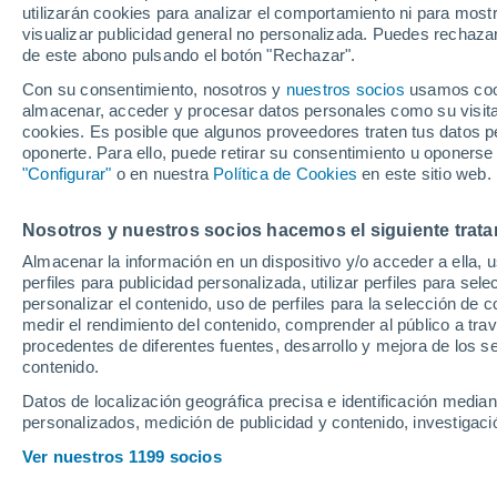
utilizarán cookies para analizar el comportamiento ni para most
Alineaciones, Hor
visualizar publicidad general no personalizada. Puedes rechazar
de este abono pulsando el botón "Rechazar".
hoy el partido de
Con su consentimiento, nosotros y
nuestros socios
usamos cooki
almacenar, acceder y procesar datos personales como su visita e
cookies. Es posible que algunos proveedores traten tus datos pe
oponerte. Para ello, puede retirar su consentimiento u oponerse
La Real Sociedad ante el m
"Configurar"
o en nuestra
Política de Cookies
en este sitio web.
United en Old Trafford
. Los
de no superar una eliminator
Nosotros y nuestros socios hacemos el siguiente trata
Almacenar la información en un dispositivo y/o acceder a ella, 
perfiles para publicidad personalizada, utilizar perfiles para sele
Raúl Vázquez
personalizar el contenido, uso de perfiles para la selección de c
13 de marzo de 2025 20:03
CE
medir el rendimiento del contenido, comprender al público a tra
procedentes de diferentes fuentes, desarrollo y mejora de los se
contenido.
Datos de localización geográfica precisa e identificación mediant
personalizados, medición de publicidad y contenido, investigació
La Real Sociedad se enfren
Ver nuestros 1199 socios
Trafford
. Una Real Sociedad