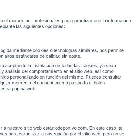
Rafa Jódar
Mundial 2030
Lamine Yamal
Luis de la Fuente
o elaborado por profesionales para garantizar que la información
Fútbol
Motor
Tenis
Baloncest
ediante las siguientes opciones:
Motociclismo
ACB
Portadas
Laliga Hypermotion
Juegos Olímpicos
UEF
Tem
MotoGP
Resultados
Clasificación
Res
Dep
Euroliga
Opinión
Juegos Olímpicos de Invierno
AD Ceuta
Albacete
Cop
ecogida mediante cookies o tecnologías similares, nos permite
on altos estándares de calidad sin coste.
Burgos
Cádiz CF
Res
eb aceptando la instalación de todas las cookies, ya sean
CD Castellón
Celta Fortuna
Mun
 y análisis del comportamiento en el sitio web, así como
Córdoba CF
Eibar
Res
ntenido personalizado en función del mismo. Puedes consultar
alquier momento el consentimiento pulsando el botón
CD Eldense
FC Andorra
Fút
uestra página web.
Girona
Granada CF
Pre
Las Palmas
Leganés
Ser
Mallorca
Oviedo
Fic
Real Sociedad B
Real Valladolid
UE
Sel
Sabadell
Real Sporting
r a nuestro sitio web estadiodeportivo.com. En este caso, te
Mun
 - Real Sociedad:
as para garantizar la navegación por el sitio web, pero no se
Tenerife
UD Almería