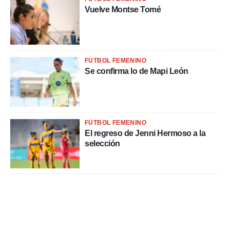
.
Vuelve Montse Tomé
nto,
cios
FÚTBOL FEMENINO
kies,
Se confirma lo de Mapi León
ores únicos
as similares
nar,
rocesar
onales como
 este sitio
FÚTBOL FEMENINO
recciones IP
El regreso de Jenni Hermoso a la
ficadores de
selección
 posible
s
 traten tus
nales en
 interés
go a lo que
nerte. Para
retirar su
ento u