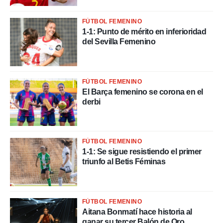
FÚTBOL FEMENINO
1-1: Punto de mérito en inferioridad
del Sevilla Femenino
FÚTBOL FEMENINO
El Barça femenino se corona en el
derbi
FÚTBOL FEMENINO
1-1: Se sigue resistiendo el primer
triunfo al Betis Féminas
FÚTBOL FEMENINO
Aitana Bonmatí hace historia al
ganar su tercer Balón de Oro