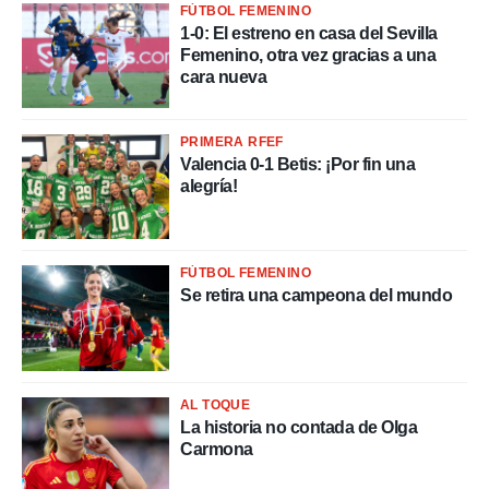
o.
FÚTBOL FEMENINO
1-0: El estreno en casa del Sevilla
calización
Femenino, otra vez gracias a una
precisa e
cara nueva
ión mediante
, publicidad
PRIMERA RFEF
dos,
Valencia 0-1 Betis: ¡Por fin una
 publicidad
alegría!
,
ón de
 desarrollo
s.
FÚTBOL FEMENINO
Se retira una campeona del mundo
tros 1199
ios
AL TOQUE
La historia no contada de Olga
Carmona