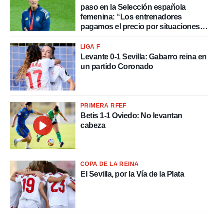
a, utilizar
paso en la Selección española
a
femenina: “Los entrenadores
 la
pagamos el precio por situaciones
que no siempre dependen de
da, crear un
nosotros”
LIGA F
personalizar
Levante 0-1 Sevilla: Gabarro reina en
o, uso de
un partido Coronado
a la
e contenido
do, medir el
 de la
PRIMERA RFEF
medir el
Betis 1-1 Oviedo: No levantan
 del
cabeza
 comprender
 través de
s o a través
nación de
edentes de
COPA DE LA REINA
fuentes,
El Sevilla, por la Vía de la Plata
y mejora de
os, uso de
ados con el
 seleccionar