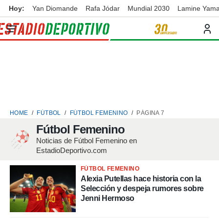
Hoy:
Yan Diomande
Rafa Jódar
Mundial 2030
Lamine Yama
privacidad
o de
ortivo
ortivo.com)
borado por
es para
ue la
 que se
e calidad.
eder a este
HOME
FÚTBOL
FÚTBOL FEMENINO
PÁGINA 7
ediante las
opciones:
Fútbol Femenino
Noticias de Fútbol Femenino en
ookies y
EstadioDeportivo.com
e forma
FÚTBOL FEMENINO
d digital
Alexia Putellas hace historia con la
ada, basada
Selección y despeja rumores sobre
mación
Jenni Hermoso
ediante
ecnologías