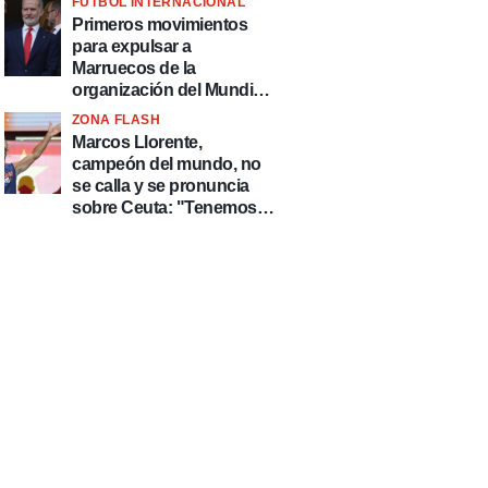
FÚTBOL INTERNACIONAL
fútbol"
Primeros movimientos
para expulsar a
Marruecos de la
organización del Mundial
2030
ZONA FLASH
Marcos Llorente,
campeón del mundo, no
se calla y se pronuncia
sobre Ceuta: "Tenemos
que defender nuestro
país de delincuentes"