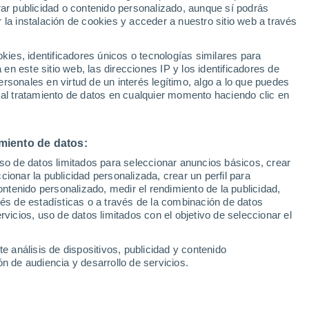
Sel
rar publicidad o contenido personalizado, aunque sí podrás
stas
UEFA Champions League
 la instalación de cookies y acceder a nuestro sitio web a través
Can
Resultados
Clasificacion
Fút
es, identificadores únicos o tecnologías similares para
UEFA Europa League
n este sitio web, las direcciones IP y los identificadores de
1ª 
a, GP de Bélgica de F1, final del Tour de
Resultados
Clasificacion
rsonales en virtud de un interés legítimo, algo a lo que puedes
 al tratamiento de datos en cualquier momento haciendo clic en
tre ellos del Real Betis y el Sevilla FC,
el fin de semana
miento de datos:
3 min lectura
uso de datos limitados para seleccionar anuncios básicos, crear
Sin comentarios
ccionar la publicidad personalizada, crear un perfil para
ontenido personalizado, medir el rendimiento de la publicidad,
vés de estadísticas o a través de la combinación de datos
rvicios, uso de datos limitados con el objetivo de seleccionar el
e análisis de dispositivos, publicidad y contenido
ividad en el mundo del deporte y con
n de audiencia y desarrollo de servicios.
tes.
Lo primero que destaca es que
la
a jugará la final de la Eurocopa de