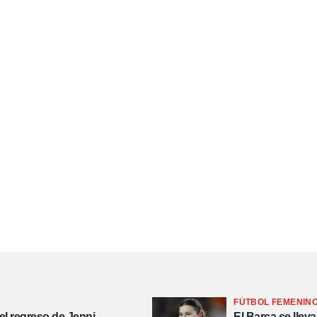
FÚTBOL FEMENIN
 el regreso de Jenni
El Barça se lleva