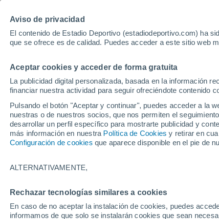
Hoy:
Yan Diomande
Aviso de privacidad
El contenido de Estadio Deportivo (estadiodeportivo.com) ha sid
que se ofrece es de calidad. Puedes acceder a este sitio web m
Laliga EA Sports
Padel
Clasificación
Resultados
Ciclismo
Aceptar cookies y acceder de forma gratuita
UFC
Alavés
Athletic Club de Bilbao
La publicidad digital personalizada, basada en la información r
financiar nuestra actividad para seguir ofreciéndote contenido c
Atlético de Madrid
FC Barcelona
Pulsando el botón "Aceptar y continuar", puedes acceder a la w
Real Betis
Celta de Vigo
nuestras o de nuestros socios, que nos permiten el seguimiento
Deportivo de A Coruña
Elche
desarrollar un perfil específico para mostrarte publicidad y co
más información en nuestra
Política de Cookies
y retirar en cu
Espanyol
Getafe
Configuración de cookies
que aparece disponible en el pie de n
Levante UD
Málaga CF
Osasuna
Racing de Santander
ALTERNATIVAMENTE,
Rayo Vallecano
Real Madrid
Real Sociedad
Sevilla FC
Rechazar tecnologías similares a cookies
HOME
FÚTBOL
FÚTBOL FEMENINO
Valencia CF
Villarreal CF
En caso de no aceptar la instalación de cookies, puedes accede
Isco, Alexia Pute
informamos de que solo se instalarán cookies que sean necesari