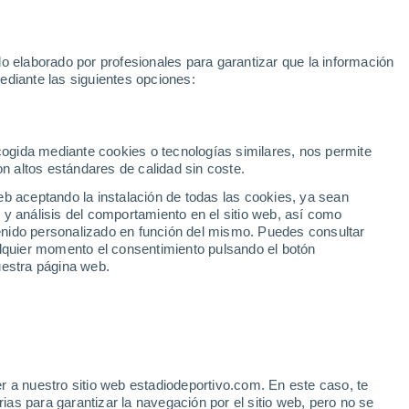
Mundial 2030
Lamine Yamal
Luis de la Fuente
Rodri
Rafa
o elaborado por profesionales para garantizar que la información
Fútbol
Motor
Tenis
Baloncest
ediante las siguientes opciones:
Motociclismo
ACB
Portadas
Laliga Hypermotion
Juegos Olímpicos
UEF
Tem
MotoGP
Resultados
Clasificación
Res
Dep
Euroliga
Opinión
Juegos Olímpicos de Invierno
AD Ceuta
Albacete
Cop
ecogida mediante cookies o tecnologías similares, nos permite
on altos estándares de calidad sin coste.
Burgos
Cádiz CF
Res
eb aceptando la instalación de todas las cookies, ya sean
CD Castellón
Celta Fortuna
Mun
 y análisis del comportamiento en el sitio web, así como
Córdoba CF
Eibar
Res
ntenido personalizado en función del mismo. Puedes consultar
alquier momento el consentimiento pulsando el botón
CD Eldense
FC Andorra
Fút
uestra página web.
Girona
Granada CF
Pre
Las Palmas
Leganés
Ser
Mallorca
Oviedo
Fic
Real Sociedad B
Real Valladolid
Sel
Sabadell
Real Sporting
r a nuestro sitio web estadiodeportivo.com. En este caso, te
Mun
llas, Pogacar y Fernando
as para garantizar la navegación por el sitio web, pero no se
Tenerife
UD Almería