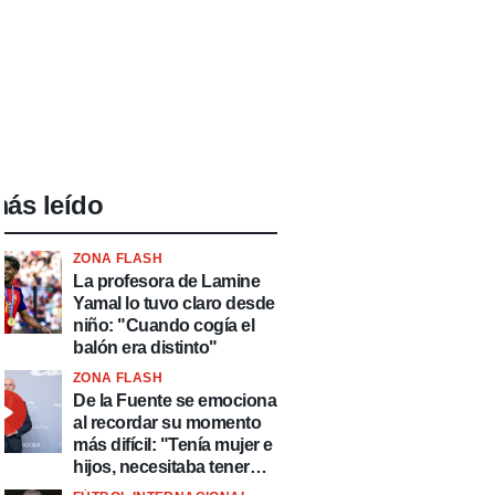
ás leído
ZONA FLASH
La profesora de Lamine
Yamal lo tuvo claro desde
niño: "Cuando cogía el
balón era distinto"
ZONA FLASH
De la Fuente se emociona
al recordar su momento
más difícil: "Tenía mujer e
hijos, necesitaba tener
ingresos y volver al