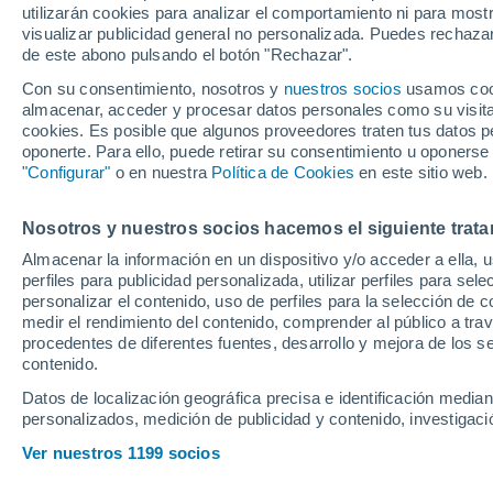
utilizarán cookies para analizar el comportamiento ni para most
Alonso, protagoni
visualizar publicidad general no personalizada. Puedes rechazar
de este abono pulsando el botón "Rechazar".
Con su consentimiento, nosotros y
nuestros socios
usamos cooki
almacenar, acceder y procesar datos personales como su visita e
Final de la Eurocopa Femenin
cookies. Es posible que algunos proveedores traten tus datos pe
oponerte. Para ello, puede retirar su consentimiento u oponerse
Francia y amistosos varios, en
"Configurar"
o en nuestra
Política de Cookies
en este sitio web.
son algunas de los eventos d
Nosotros y nuestros socios hacemos el siguiente trata
José Antonio Rivero
Almacenar la información en un dispositivo y/o acceder a ella, 
25 de julio de 2025 11:12
CET
perfiles para publicidad personalizada, utilizar perfiles para sele
personalizar el contenido, uso de perfiles para la selección de c
medir el rendimiento del contenido, comprender al público a tra
procedentes de diferentes fuentes, desarrollo y mejora de los se
contenido.
Datos de localización geográfica precisa e identificación mediant
Fin de semana con mucha act
personalizados, medición de publicidad y contenido, investigació
cosas francamente interesan
Ver nuestros 1199 socios
selección española femenin