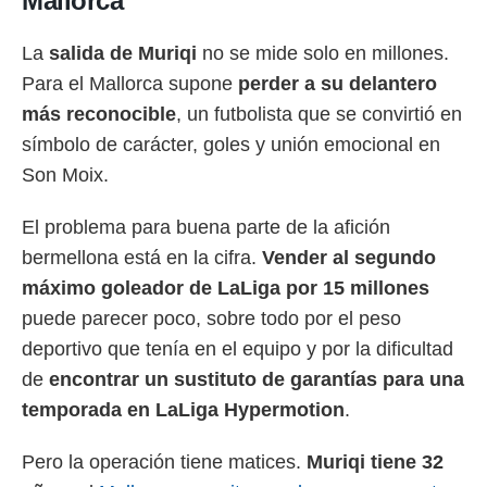
Mallorca
rtivo.com.
La
salida de Muriqi
no se mide solo en millones.
o, te
 de que
Para el Mallorca supone
perder a su delantero
talarán
más reconocible
, un futbolista que se convirtió en
e sean
símbolo de carácter, goles y unión emocional en
para
a
Son Moix.
por el sitio
o se
El problema para buena parte de la afición
cookies para
bermellona está en la cifra.
Vender al segundo
nto ni para
máximo goleador de LaLiga por 15 millones
licidad o
puede parecer poco, sobre todo por el peso
ado, aunque
deportivo que tenía en el equipo y por la dificultad
sualizar
general no
de
encontrar un sustituto de garantías para una
ada. Puedes
temporada en LaLiga Hypermotion
.
 instalación
y acceder a
io web a
Pero la operación tiene matices.
Muriqi tiene 32
ste abono