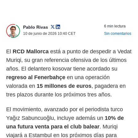
nos permite
ACEPTAR
estra
Y
ara seguir
CONTINUAR
e contenido
6 min lectura
Pablo Rivas
stándares
10 de junio de 2026 10:40
CET
Sin comentarios
sin coste.
CONFIGURAR
 botón
continuar",
El
RCD Mallorca
está a punto de despedir a Vedat
RECHAZAR
der a la
Muriqi, su gran referencia ofensiva de los últimos
ndo la
 de todas
años. El delantero kosovar tiene acordado su
, ya sean
regreso al Fenerbahçe
en una operación
de nuestros
 nos
valorada en
15 millones de euros
, pagadera en
tres plazos durante los próximos tres años.
 y análisis
tamiento en
b, así como
El movimiento, avanzado por el periodista turco
un perfil
Yağız Sabuncuoğlu, incluye además un
10% de
para
una futura venta para el club balear
. Muriqi
ublicidad y
viajará a Estambul en los próximos días para
do en