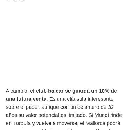
o.
calización
precisa e
ión mediante
, publicidad
dos,
 publicidad
,
ón de
 desarrollo
s.
tros 1199
ios
A cambio,
el club balear se guarda un 10% de
una futura venta
. Es una cláusula interesante
sobre el papel, aunque con un delantero de 32
años su valor potencial es limitado. Si Muriqi rinde
en Turquía y vuelve a moverse, el Mallorca podrá