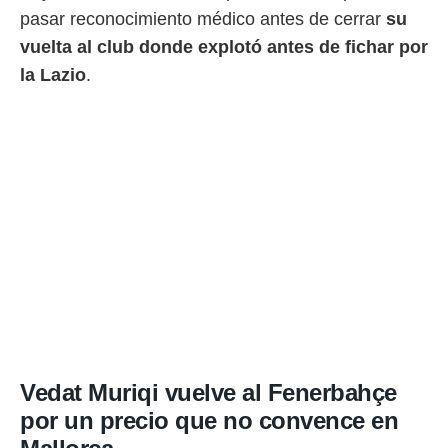
pasar reconocimiento médico antes de cerrar
su
 mismo.
sultar más
vuelta al club donde explotó antes de fichar por
 en nuestra
la Lazio
.
 Cookies
y
ualquier
ento
 botón
ación de
kies
 disponible
e nuestra
.
IVAMENTE,
as
 a cookies
Vedat Muriqi vuelve al Fenerbahçe
 no aceptar
ón de
por un precio que no convence en
uedes
uestro sitio