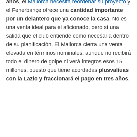
años
, el
Mallorca necesita reordenar su proyecto
y
 botón
.
el Fenerbahçe ofrece una
cantidad importante
por un delantero que ya conoce la cas
a. No es
nto,
una venta ideal para el aficionado, pero sí una
cios
salida que el club entiende como necesaria dentro
kies,
de su planificación. El Mallorca cierra una venta
ores únicos
as similares
elevada en términos nominales, aunque no recibirá
nar,
todo el dinero de golpe ni verá íntegros esos 15
rocesar
millones, puesto que tiene acordadas
plusvalíuas
onales como
 este sitio
con la Lazio y fraccionará el pago en tres años
.
recciones IP
ficadores de
 posible
s
 traten tus
nales en
 interés
go a lo que
nerte. Para
retirar su