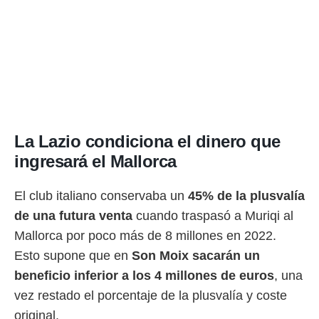
idad
a, utilizar
a
 la
da, crear un
personalizar
o, uso de
a la
e contenido
La Lazio condiciona el dinero que
do, medir el
 de la
ingresará el Mallorca
medir el
 del
 comprender
El club italiano conservaba un
45% de la plusvalía
 través de
de una futura venta
cuando traspasó a Muriqi al
s o a través
nación de
Mallorca por poco más de 8 millones en 2022.
edentes de
Esto supone que en
Son Moix sacarán un
fuentes,
beneficio inferior a los 4 millones de euros
, una
y mejora de
os, uso de
vez restado el porcentaje de la plusvalía y coste
ados con el
original.
 seleccionar