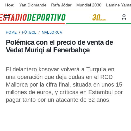
Hoy:
Yan Diomande
Rafa Jódar
Mundial 2030
Lamine Yama
privacidad
o de
ortivo
HOME
FÚTBOL
MALLORCA
ortivo.com)
borado por
Polémica con el precio de venta de
es para
Vedat Muriqi al Fenerbahçe
ue la
 que se
e calidad.
eder a este
El delantero kosovar volverá a Turquía en
ediante las
una operación que deja dudas en el RCD
opciones:
Mallorca por la cifra final, situada en unos 15
ookies y
millones de euros, y críticas en Estambul por
e forma
pagar tanto por un atacante de 32 años
d digital
ada, basada
mación
ediante
ecnologías