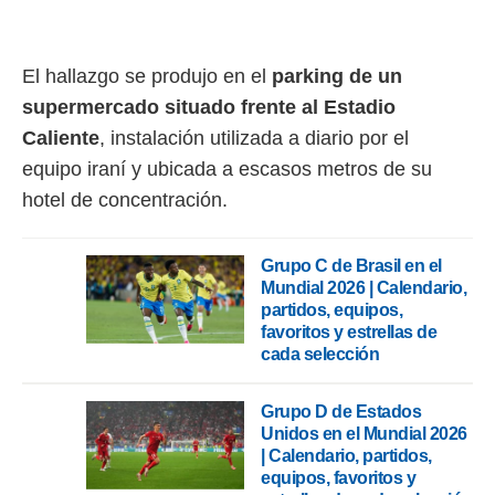
rtivo.com.
o, te
El hallazgo se produjo en el
parking de un
 de que
talarán
supermercado situado frente al Estadio
e sean
Caliente
, instalación utilizada a diario por el
para
a
equipo iraní y ubicada a escasos metros de su
por el sitio
hotel de concentración.
o se
cookies para
Grupo C de Brasil en el
nto ni para
Mundial 2026 | Calendario,
licidad o
partidos, equipos,
favoritos y estrellas de
ado, aunque
cada selección
sualizar
general no
ada. Puedes
Grupo D de Estados
 instalación
Unidos en el Mundial 2026
y acceder a
| Calendario, partidos,
io web a
equipos, favoritos y
ste abono