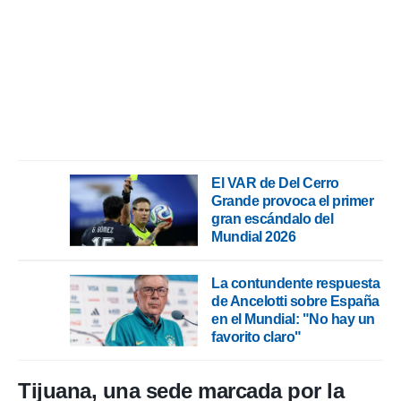
o.
calización
precisa e
ión mediante
, publicidad
dos,
 publicidad
,
El VAR de Del Cerro
ón de
Grande provoca el primer
 desarrollo
gran escándalo del
s.
Mundial 2026
tros 1199
ios
La contundente respuesta
de Ancelotti sobre España
en el Mundial: "No hay un
favorito claro"
Tijuana, una sede marcada por la