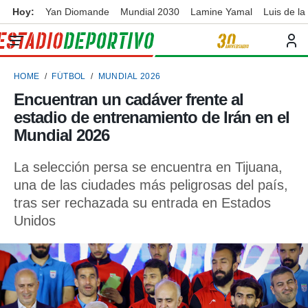
Hoy:
Yan Diomande
Mundial 2030
Lamine Yamal
Luis de la
privacidad
o de
ortivo
HOME
FÚTBOL
MUNDIAL 2026
ortivo.com)
borado por
Encuentran un cadáver frente al
es para
estadio de entrenamiento de Irán en el
ue la
 que se
Mundial 2026
e calidad.
eder a este
La selección persa se encuentra en Tijuana,
ediante las
una de las ciudades más peligrosas del país,
opciones:
tras ser rechazada su entrada en Estados
ookies y
Unidos
e forma
d digital
ada, basada
mación
ediante
ecnologías