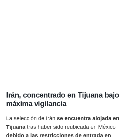
ento u
 de datos
er momento
ic en
o en
 Cookies
en
eb.
y
socios
el
to de
Irán, concentrado en Tijuana bajo
la
máxima vigilancia
 en un
 y/o acceder
 de datos
La selección de Irán
se encuentra alojada en
ara
Tijuana
tras haber sido reubicada en México
 anuncios
ar perfiles
debido a las restricciones de entrada en