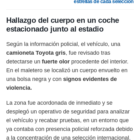
estrellas de cada selección
 botón
.
Hallazgo del cuerpo en un coche
nto,
estacionado junto al estadio
cios
kies,
Según la información policial, el vehículo, una
ores únicos
camioneta Toyota gris
, fue revisado tras
as similares
nar,
detectarse un
fuerte olor
procedente del interior.
rocesar
En el maletero se localizó un cuerpo envuelto en
onales como
 este sitio
una bolsa negra y con
signos evidentes de
recciones IP
violencia.
ficadores de
 posible
s
La zona fue acordonada de inmediato y se
 traten tus
desplegó un operativo de seguridad para analizar
nales en
 interés
el vehículo y recabar pruebas, en un entorno que
go a lo que
ya contaba con presencia policial reforzada debido
nerte. Para
retirar su
a la concentración de una selección internacional.