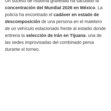
Un suceso de máxima gravedad ha sacudido la
 mismo.
concentración del Mundial 2026 en México
. La
sultar más
 en nuestra
policía ha encontrado el
cadáver en estado de
 Cookies
y
descomposición
de una persona en el maletero
ualquier
de un vehículo estacionado frente al estadio donde
ento
entrena la
selección de Irán en Tijuana
, una de
 botón
las sedes improvisadas del combinado persa
ación de
kies
durante el torneo.
 disponible
e nuestra
.
IVAMENTE,
as
 a cookies
 no aceptar
ón de
uedes
uestro sitio