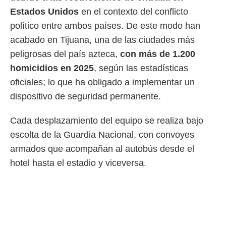
idad
Estados Unidos
en el contexto del conflicto
a, utilizar
a
político entre ambos países. De este modo han
 la
acabado en Tijuana, una de las ciudades más
da, crear un
peligrosas del país azteca,
con más de 1.200
personalizar
homicidios en 2025
, según las estadísticas
o, uso de
a la
oficiales; lo que ha obligado a implementar un
e contenido
dispositivo de seguridad permanente.
do, medir el
 de la
medir el
Cada desplazamiento del equipo se realiza bajo
 del
escolta de la Guardia Nacional, con convoyes
 comprender
 través de
armados que acompañan al autobús desde el
s o a través
hotel hasta el estadio y viceversa.
nación de
edentes de
fuentes,
y mejora de
os, uso de
ados con el
 seleccionar