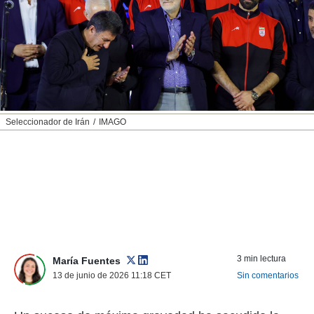
nos permite
ACEPTAR
estra
Y
ara seguir
CONTINUAR
e contenido
stándares
sin coste.
CONFIGURAR
 botón
continuar",
RECHAZAR
Seleccionador de Irán
IMAGO
der a la
ndo la
 de todas
, ya sean
de nuestros
 nos
 y análisis
tamiento en
b, así como
3 min lectura
un perfil
María Fuentes
para
13 de junio de 2026 11:18
CET
Sin comentarios
ublicidad y
do en