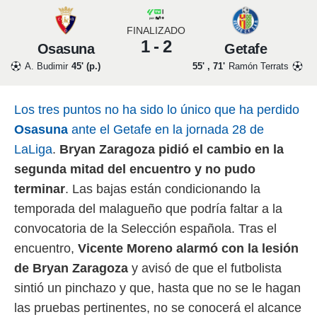
 mismo.
sultar más
FINALIZADO
 en nuestra
1 - 2
Osasuna
Getafe
 Cookies
y
A. Budimir
45' (p.)
55' , 71'
Ramón Terrats
ualquier
ento
 botón
Los tres puntos no ha sido lo único que ha perdido
ación de
Osasuna
ante el Getafe en la jornada 28 de
kies
 disponible
LaLiga
.
Bryan Zaragoza pidió el cambio en la
e nuestra
segunda mitad del encuentro y no pudo
.
terminar
. Las bajas están condicionando la
IVAMENTE,
temporada del malagueño que podría faltar a la
convocatoria de la Selección española. Tras el
as
encuentro,
Vicente Moreno alarmó con la lesión
 a cookies
de Bryan Zaragoza
y avisó de que el futbolista
 no aceptar
sintió un pinchazo y que, hasta que no se le hagan
ón de
uedes
las pruebas pertinentes, no se conocerá el alcance
uestro sitio