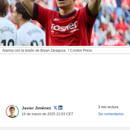
nos permite
ACEPTAR
estra
Y
ara seguir
CONTINUAR
e contenido
stándares
sin coste.
CONFIGURAR
 botón
continuar",
RECHAZAR
Alarma con la lesión de Bryan Zaragoza.
Cordon Press.
der a la
ndo la
 de todas
, ya sean
de nuestros
 nos
 y análisis
tamiento en
b, así como
3 min lectura
un perfil
Javier Jiménez
para
16 de marzo de 2025 22:03
CET
Sin comentarios
ublicidad y
do en