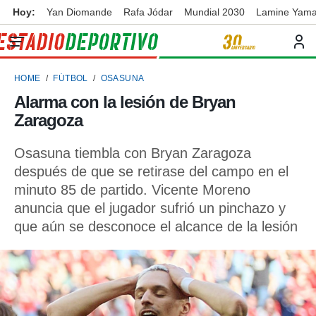
Hoy:
Yan Diomande
Rafa Jódar
Mundial 2030
Lamine Yama
privacidad
o de
ortivo
HOME
FÚTBOL
OSASUNA
ortivo.com)
borado por
Alarma con la lesión de Bryan
es para
Zaragoza
ue la
 que se
e calidad.
Osasuna tiembla con Bryan Zaragoza
eder a este
después de que se retirase del campo en el
ediante las
minuto 85 de partido. Vicente Moreno
opciones:
anuncia que el jugador sufrió un pinchazo y
ookies y
que aún se desconoce el alcance de la lesión
e forma
d digital
ada, basada
mación
ediante
ecnologías