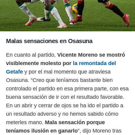
o.
calización
precisa e
ión mediante
, publicidad
Malas sensaciones en Osasuna
dos,
 publicidad
En cuanto al partido,
Vicente Moreno se mostró
,
visiblemente molesto por
la remontada del
ón de
 desarrollo
Getafe
y por el mal momento que atraviesa
s.
Osasuna. “Creo que teníamos bastante bien
tros 1199
controlado el partido en esa primera parte, con esa
ios
buena sensación de ir con el resultado favorable.
En un abrir y cerrar de ojos se ha ido el partido a
un resultado adverso y no hemos sabido cómo
meterles mano.
Mala sensación porque
teníamos ilusión en ganarlo
”, dijo Moreno tras