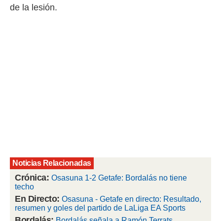
de la lesión.
rtivo.com.
o, te
 de que
talarán
e sean
para
a
por el sitio
o se
cookies para
nto ni para
licidad o
ado, aunque
sualizar
Noticias Relacionadas
general no
Crónica:
ada. Puedes
Osasuna 1-2 Getafe: Bordalás no tiene
techo
 instalación
y acceder a
En Directo:
Osasuna - Getafe en directo: Resultado,
io web a
resumen y goles del partido de LaLiga EA Sports
ste abono
Bordalás:
Bordalás señala a Ramón Terrats