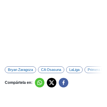
Bryan Zaragoza
CA Osasuna
LaLiga
Primera Divi
Compártela en: