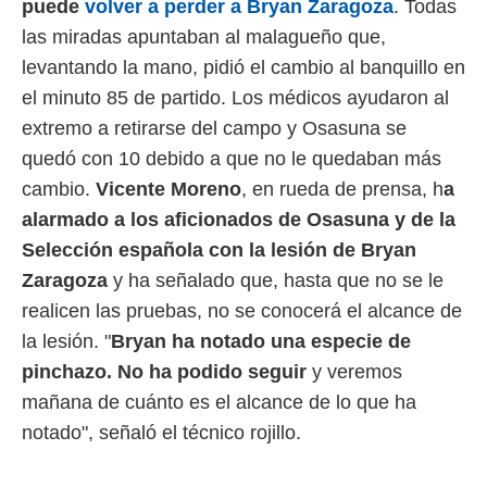
puede
volver a perder a Bryan Zaragoza
. Todas
ento u
las miradas apuntaban al malagueño que,
 de datos
levantando la mano, pidió el cambio al banquillo en
er momento
ic en
el minuto 85 de partido. Los médicos ayudaron al
o en
extremo a retirarse del campo y Osasuna se
 Cookies
en
quedó con 10 debido a que no le quedaban más
eb.
cambio.
Vicente Moreno
, en rueda de prensa, h
a
y
alarmado a los aficionados de Osasuna y de la
socios
Selección española con la lesión de Bryan
el
Zaragoza
y ha señalado que, hasta que no se le
to de
realicen las pruebas, no se conocerá el alcance de
la lesión. "
Bryan ha notado una especie de
la
 en un
pinchazo. No ha podido seguir
y veremos
 y/o acceder
mañana de cuánto es el alcance de lo que ha
 de datos
notado", señaló el técnico rojillo.
ara
 anuncios
ar perfiles