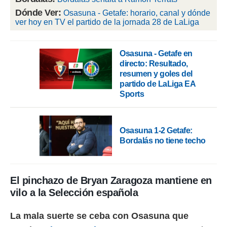
 botón
Dónde Ver:
Osasuna - Getafe: horario, canal y dónde
.
ver hoy en TV el partido de la jornada 28 de LaLiga
nto,
Osasuna - Getafe en
cios
directo: Resultado,
kies,
resumen y goles del
ores únicos
partido de LaLiga EA
as similares
Sports
nar,
rocesar
onales como
 este sitio
Osasuna 1-2 Getafe:
recciones IP
Bordalás no tiene techo
ficadores de
 posible
s
 traten tus
El pinchazo de Bryan Zaragoza mantiene en
nales en
vilo a la Selección española
 interés
go a lo que
nerte. Para
La mala suerte se ceba con Osasuna que
retirar su