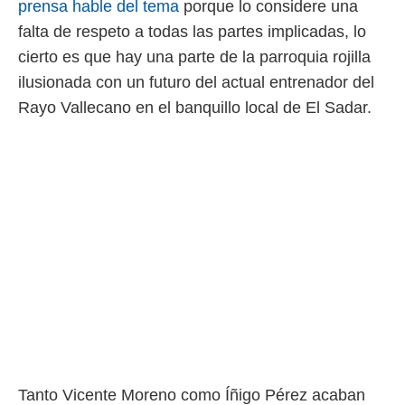
prensa hable del tema
porque lo considere una
idad
a, utilizar
falta de respeto a todas las partes implicadas, lo
a
cierto es que hay una parte de la parroquia rojilla
 la
ilusionada con un futuro del actual entrenador del
da, crear un
Rayo Vallecano en el banquillo local de El Sadar.
personalizar
o, uso de
a la
e contenido
do, medir el
 de la
medir el
 del
 comprender
 través de
s o a través
nación de
edentes de
fuentes,
y mejora de
os, uso de
ados con el
Tanto Vicente Moreno como Íñigo Pérez acaban
 seleccionar