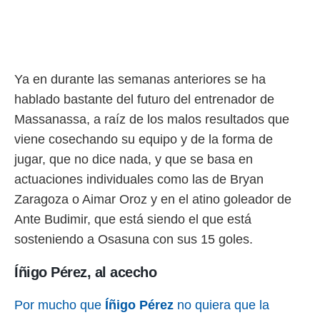
ento u
 de datos
er momento
ic en
o en
Ya en durante las semanas anteriores se ha
hablado bastante del futuro del entrenador de
 Cookies
en
eb.
Massanassa, a raíz de los malos resultados que
viene cosechando su equipo y de la forma de
y
socios
jugar, que no dice nada, y que se basa en
el
actuaciones individuales como las de Bryan
to de
Zaragoza o Aimar Oroz y en el atino goleador de
Ante Budimir, que está siendo el que está
la
sosteniendo a Osasuna con sus 15 goles.
 en un
 y/o acceder
 de datos
Íñigo Pérez, al acecho
ara
 anuncios
Por mucho que
Íñigo Pérez
no quiera que la
ar perfiles