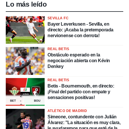
Lo más leído
SEVILLA FC
Bayer Leverkusen - Sevilla, en
directo: ¡Acaba la pretemporada
nervionense con derrota!
REAL BETIS
Obstáculo esperado en la
negociación abierta con Kévin
Denkey
REAL BETIS
Betis - Bournemouth, en directo:
¡Final del partido con empate y
2
sensaciones positivas!
-
BET
BOU
2
ATLÉTICO DE MADRID
Simeone, contundente con Julián
Álvarez: "La situación es muy clara,
le ayudaremos para que esté de la