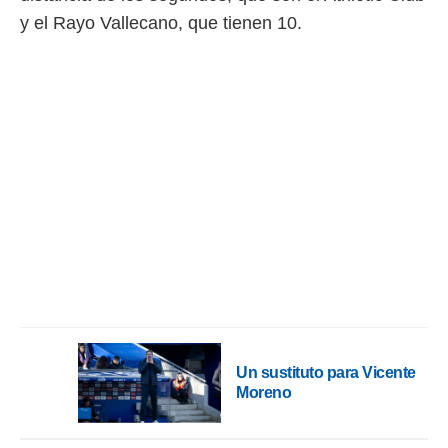
 mismo.
y el Rayo Vallecano, que tienen 10.
sultar más
 en nuestra
 Cookies
y
ualquier
ento
 botón
ación de
kies
 disponible
e nuestra
.
IVAMENTE,
as
 a cookies
Un sustituto para Vicente
 no aceptar
Moreno
ón de
uedes
uestro sitio