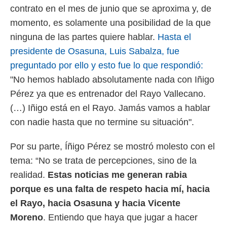
o.
contrato en el mes de junio que se aproxima y, de
momento, es solamente una posibilidad de la que
calización
precisa e
ninguna de las partes quiere hablar.
Hasta el
ión mediante
presidente de Osasuna, Luis Sabalza, fue
, publicidad
preguntado por ello y esto fue lo que respondió:
"No hemos hablado absolutamente nada con Iñigo
dos,
 publicidad
Pérez ya que es entrenador del Rayo Vallecano.
,
(…) Iñigo está en el Rayo. Jamás vamos a hablar
ón de
 desarrollo
con nadie hasta que no termine su situación".
s.
tros 1199
Por su parte, Íñigo Pérez se mostró molesto con el
ios
tema: “No se trata de percepciones, sino de la
realidad.
Estas noticias me generan rabia
porque es una falta de respeto hacia mí, hacia
el Rayo, hacia Osasuna y hacia Vicente
Moreno
. Entiendo que haya que jugar a hacer