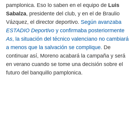
 botón
pamplonica. Eso lo saben en el equipo de
Luis
.
Sabalza
, presidente del club, y en el de Braulio
Vázquez, el director deportivo.
Según avanzaba
nto,
ESTADIO Deportivo
y confirmaba posteriormente
cios
As
, la situación del técnico valenciano no cambiará
kies,
ores únicos
a menos que la salvación se complique.
De
as similares
continuar así, Moreno acabará la campaña y será
nar,
rocesar
en verano cuando se tome una decisión sobre el
onales como
futuro del banquillo pamplonica.
 este sitio
recciones IP
ficadores de
 posible
s
 traten tus
nales en
 interés
go a lo que
nerte. Para
retirar su