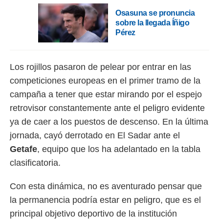
Osasuna se pronuncia
rtivo.com.
sobre la llegada Íñigo
o, te
Pérez
 de que
talarán
e sean
para
Los rojillos pasaron de pelear por entrar en las
a
competiciones europeas en el primer tramo de la
por el sitio
o se
campaña a tener que estar mirando por el espejo
cookies para
retrovisor constantemente ante el peligro evidente
nto ni para
ya de caer a los puestos de descenso. En la última
licidad o
jornada, cayó derrotado en El Sadar ante el
ado, aunque
Getafe
, equipo que los ha adelantado en la tabla
sualizar
clasificatoria.
general no
ada. Puedes
 instalación
Con esta dinámica, no es aventurado pensar que
y acceder a
la permanencia podría estar en peligro, que es el
io web a
principal objetivo deportivo de la institución
ste abono