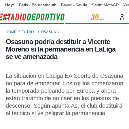
Hoy:
Betis - Bournemouth
Bayer - Sevilla
Sprint MotoGP
Ya
privacidad
o de
ortivo
HOME
FÚTBOL
OSASUNA
ortivo.com)
borado por
Osasuna podría destituir a Vicente
es para
Moreno si la permanencia en LaLiga
ue la
 que se
se ve amenazada
e calidad.
eder a este
ediante las
La situación en LaLiga EA Sports de Osasuna
opciones:
no para de empeorar. Los rojillos comenzaron
ookies y
la temporada peleando por Europa y ahora
e forma
están tratando de no caer en los puestos de
descenso. Según apunta As, el club destituirá
d digital
ada, basada
al técnico si ve peligrar la permanencia
mación
ediante
ecnologías