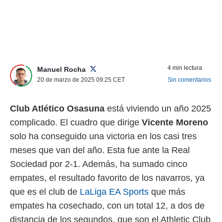
nos permite
ACEPTAR
estra
Y
ara seguir
CONTINUAR
e contenido
stándares
sin coste.
CONFIGURAR
4 min lectura
Manuel Rocha
 botón
20 de marzo de 2025 09:25
CET
Sin comentarios
continuar",
RECHAZAR
der a la
ndo la
Club Atlético Osasuna
está viviendo un año 2025
 de todas
, ya sean
complicado. El cuadro que dirige
Vicente Moreno
de nuestros
solo ha conseguido una victoria en los casi tres
 nos
meses que van del año. Esta fue ante la Real
 y análisis
Sociedad por 2-1. Además, ha sumado cinco
tamiento en
b, así como
empates, el resultado favorito de los navarros, ya
un perfil
que es el club de
LaLiga EA Sports
que más
para
ublicidad y
empates ha cosechado, con un total 12, a dos de
distancia de los segundos, que son el Athletic Club
do en