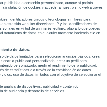
Sel
rar publicidad o contenido personalizado, aunque sí podrás
UEFA Champions League
 la instalación de cookies y acceder a nuestro sitio web a través
Can
ra el equipo de García Pimienta, quien a
Resultados
Clasificacion
Fút
ad de pegada, se asienta en una base
es, identificadores únicos o tecnologías similares para
UEFA Europa League
n este sitio web, las direcciones IP y los identificadores de
1ª 
ra seguir avanzando a pasos pequeños. En
Resultados
Clasificacion
rsonales en virtud de un interés legítimo, algo a lo que puedes
ses de atención que los locales supieron
 al tratamiento de datos en cualquier momento haciendo clic en
puntito más hacia la insulsa pero
miento de datos:
uso de datos limitados para seleccionar anuncios básicos, crear
ccionar la publicidad personalizada, crear un perfil para
ontenido personalizado, medir el rendimiento de la publicidad,
vés de estadísticas o a través de la combinación de datos
rvicios, uso de datos limitados con el objetivo de seleccionar el
e análisis de dispositivos, publicidad y contenido
n de audiencia y desarrollo de servicios.