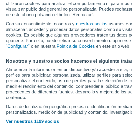
utilizarán cookies para analizar el comportamiento ni para most
visualizar publicidad general no personalizada. Puedes rechazar
de este abono pulsando el botón "Rechazar".
Cuarta jornada sin perder pa
falta de brillantez y capacid
Con su consentimiento, nosotros y
nuestros socios
usamos cooki
almacenar, acceder y procesar datos personales como su visita e
cohesionada que le sirve pa
cookies. Es posible que algunos proveedores traten tus datos pe
el Coliseum tuvo contadas fa
oponerte. Para ello, puede retirar su consentimiento u oponerse
"Configurar"
o en nuestra
Política de Cookies
en este sitio web.
desviar, pero supo rascar un 
necesaria tranquilidad
Nosotros y nuestros socios hacemos el siguiente trata
Almacenar la información en un dispositivo y/o acceder a ella, 
perfiles para publicidad personalizada, utilizar perfiles para sele
personalizar el contenido, uso de perfiles para la selección de c
medir el rendimiento del contenido, comprender al público a tra
procedentes de diferentes fuentes, desarrollo y mejora de los se
contenido.
Datos de localización geográfica precisa e identificación mediant
personalizados, medición de publicidad y contenido, investigació
Ver nuestros 1199 socios