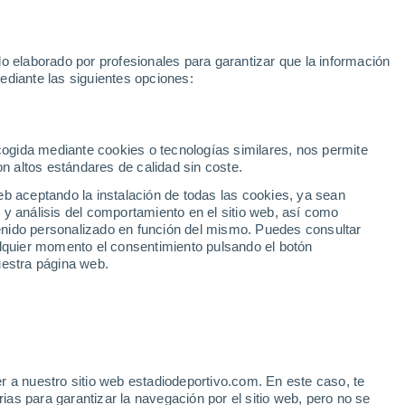
Rafa Jódar
Mundial 2030
Lamine Yamal
Luis de la Fuente
o elaborado por profesionales para garantizar que la información
Fútbol
Motor
Tenis
Baloncest
ediante las siguientes opciones:
Motociclismo
ACB
Portadas
Laliga Hypermotion
Juegos Olímpicos
UEF
Tem
MotoGP
Resultados
Clasificación
Res
Dep
Euroliga
Opinión
Juegos Olímpicos de Invierno
AD Ceuta
Albacete
Cop
ecogida mediante cookies o tecnologías similares, nos permite
on altos estándares de calidad sin coste.
Burgos
Cádiz CF
Res
eb aceptando la instalación de todas las cookies, ya sean
CD Castellón
Celta Fortuna
Mun
 y análisis del comportamiento en el sitio web, así como
Córdoba CF
Eibar
Res
ntenido personalizado en función del mismo. Puedes consultar
alquier momento el consentimiento pulsando el botón
CD Eldense
FC Andorra
Fút
uestra página web.
Girona
Granada CF
Pre
Las Palmas
Leganés
Ser
Mallorca
Oviedo
Fic
Real Sociedad B
Real Valladolid
Sel
Sabadell
Real Sporting
r a nuestro sitio web estadiodeportivo.com. En este caso, te
Mun
: Es oficio, papá
as para garantizar la navegación por el sitio web, pero no se
Tenerife
UD Almería