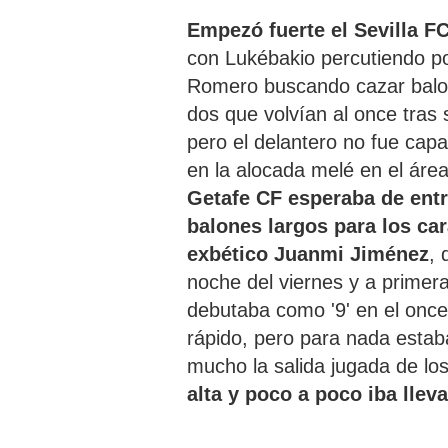
Empezó fuerte el Sevilla F
con Lukébakio percutiendo po
Romero buscando cazar balone
dos que volvían al once tras 
pero el delantero no fue cap
en la alocada melé en el áre
Getafe CF esperaba de entr
balones largos para los ca
exbético Juanmi Jiménez
, 
noche del viernes y a primer
debutaba como '9' en el onc
rápido, pero para nada estab
mucho la salida jugada de lo
alta
y poco a poco iba lleva