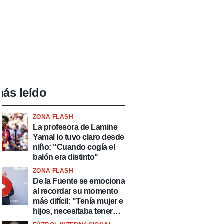
ás leído
ZONA FLASH
La profesora de Lamine
Yamal lo tuvo claro desde
niño: "Cuando cogía el
balón era distinto"
ZONA FLASH
De la Fuente se emociona
al recordar su momento
más difícil: "Tenía mujer e
hijos, necesitaba tener
ingresos y volver al