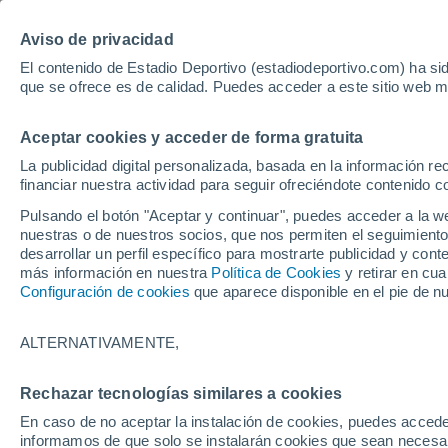
Hoy:
Yan Diomande
Aviso de privacidad
El contenido de Estadio Deportivo (estadiodeportivo.com) ha sid
que se ofrece es de calidad. Puedes acceder a este sitio web m
Laliga EA Sports
Padel
Clasificación
Resultados
Ciclismo
Aceptar cookies y acceder de forma gratuita
UFC
Alavés
Athletic Club de Bilbao
La publicidad digital personalizada, basada en la información r
financiar nuestra actividad para seguir ofreciéndote contenido c
Atlético de Madrid
FC Barcelona
Pulsando el botón "Aceptar y continuar", puedes acceder a la w
Real Betis
Celta de Vigo
nuestras o de nuestros socios, que nos permiten el seguimiento
Deportivo de A Coruña
Elche
desarrollar un perfil específico para mostrarte publicidad y co
más información en nuestra
Política de Cookies
y retirar en cu
Espanyol
Getafe
Configuración de cookies
que aparece disponible en el pie de n
Levante UD
Málaga CF
Osasuna
Racing de Santander
ALTERNATIVAMENTE,
Rayo Vallecano
Real Madrid
Real Sociedad
Sevilla FC
Rechazar tecnologías similares a cookies
HOME
FÚTBOL
PRIMERA DIVISIÓN
Valencia CF
Villarreal CF
En caso de no aceptar la instalación de cookies, puedes accede
Getafe 0-0 Sevilla
informamos de que solo se instalarán cookies que sean necesari