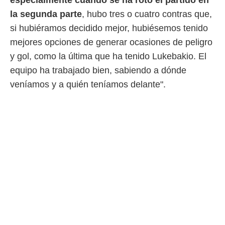
especialmente cuando se ha roto el partido en
la segunda parte
, hubo tres o cuatro contras que,
rtivo.com.
si hubiéramos decidido mejor, hubiésemos tenido
o, te
 de que
mejores opciones de generar ocasiones de peligro
talarán
y gol, como la última que ha tenido Lukebakio. El
e sean
para
equipo ha trabajado bien, sabiendo a dónde
a
veníamos y a quién teníamos delante".
por el sitio
o se
cookies para
nto ni para
licidad o
ado, aunque
sualizar
general no
ada. Puedes
 instalación
y acceder a
io web a
ste abono