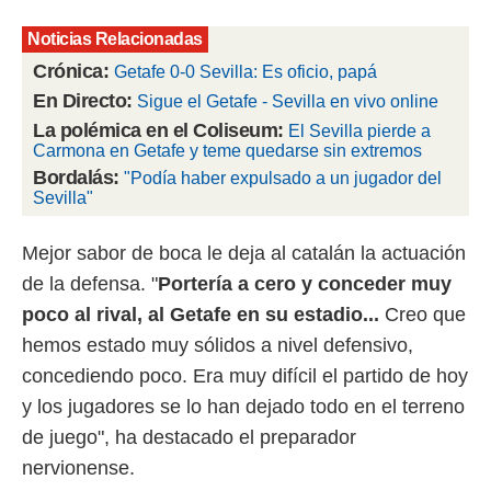
 botón
.
Noticias Relacionadas
Crónica:
Getafe 0-0 Sevilla: Es oficio, papá
nto,
En Directo:
Sigue el Getafe - Sevilla en vivo online
cios
La polémica en el Coliseum:
El Sevilla pierde a
kies,
Carmona en Getafe y teme quedarse sin extremos
ores únicos
Bordalás:
"Podía haber expulsado a un jugador del
as similares
Sevilla"
nar,
rocesar
onales como
Mejor sabor de boca le deja al catalán la actuación
 este sitio
de la defensa. "
Portería a cero y conceder muy
recciones IP
ficadores de
poco al rival, al Getafe en su estadio...
Creo que
 posible
hemos estado muy sólidos a nivel defensivo,
s
concediendo poco. Era muy difícil el partido de hoy
 traten tus
nales en
y los jugadores se lo han dejado todo en el terreno
 interés
de juego", ha destacado el preparador
go a lo que
nerte. Para
nervionense.
retirar su