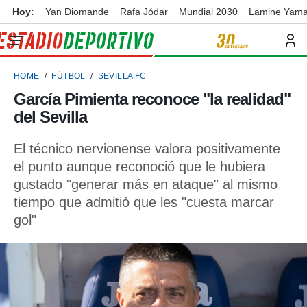
Hoy:
Yan Diomande
Rafa Jódar
Mundial 2030
Lamine Yama
privacidad
o de
ortivo
HOME
FÚTBOL
SEVILLA FC
ortivo.com)
borado por
García Pimienta reconoce "la realidad"
es para
del Sevilla
ue la
 que se
e calidad.
El técnico nervionense valora positivamente
eder a este
el punto aunque reconoció que le hubiera
ediante las
gustado "generar más en ataque" al mismo
opciones:
tiempo que admitió que les "cuesta marcar
ookies y
gol"
e forma
d digital
ada, basada
mación
ediante
ecnologías