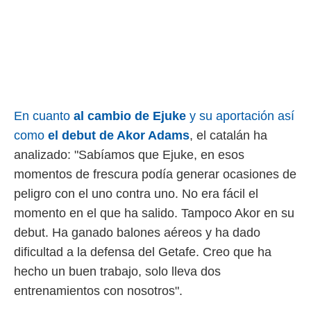
idad
a, utilizar
a
 la
da, crear un
personalizar
o, uso de
a la
En cuanto
al cambio de Ejuke
y su aportación así
e contenido
como
el debut de Akor Adams
, el catalán ha
do, medir el
 de la
analizado: "Sabíamos que Ejuke, en esos
medir el
momentos de frescura podía generar ocasiones de
 del
 comprender
peligro con el uno contra uno. No era fácil el
 través de
momento en el que ha salido. Tampoco Akor en su
s o a través
nación de
debut. Ha ganado balones aéreos y ha dado
edentes de
dificultad a la defensa del Getafe. Creo que ha
fuentes,
y mejora de
hecho un buen trabajo, solo lleva dos
os, uso de
entrenamientos con nosotros".
ados con el
 seleccionar