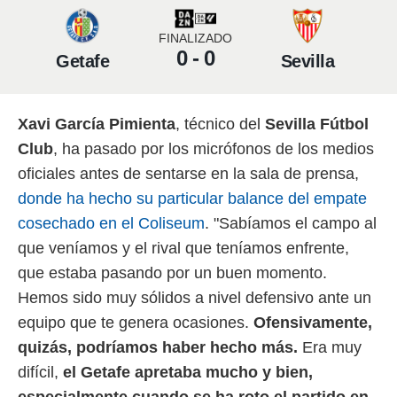
 mismo.
sultar más
FINALIZADO
 en nuestra
0 - 0
Getafe
Sevilla
 Cookies
y
ualquier
ento
Xavi García Pimienta
, técnico del
Sevilla Fútbol
 botón
Club
, ha pasado por los micrófonos de los medios
ación de
kies
oficiales antes de sentarse en la sala de prensa,
 disponible
donde ha hecho su particular balance del empate
e nuestra
.
cosechado en el Coliseum
. "Sabíamos el campo al
que veníamos y el rival que teníamos enfrente,
IVAMENTE,
que estaba pasando por un buen momento.
Hemos sido muy sólidos a nivel defensivo ante un
as
equipo que te genera ocasiones.
Ofensivamente,
 a cookies
 no aceptar
quizás, podríamos haber hecho más.
Era muy
ón de
difícil,
el Getafe apretaba mucho y bien,
uedes
uestro sitio