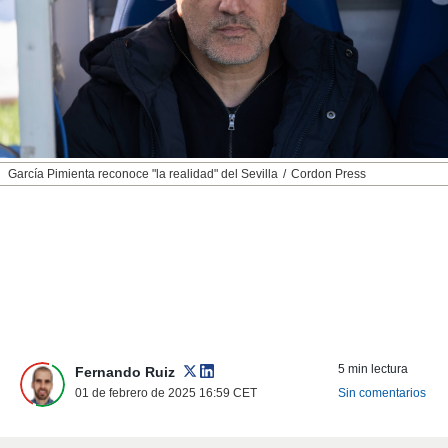
nos permite
ACEPTAR
estra
Y
ara seguir
CONTINUAR
e contenido
stándares
sin coste.
CONFIGURAR
 botón
continuar",
RECHAZAR
García Pimienta reconoce "la realidad" del Sevilla
Cordon Press
der a la
ndo la
 de todas
, ya sean
de nuestros
 nos
 y análisis
tamiento en
b, así como
5 min lectura
un perfil
Fernando Ruiz
para
01 de febrero de 2025 16:59
CET
Sin comentarios
ublicidad y
do en