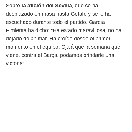
o.
Sobre
la afición del Sevilla
, que se ha
calización
desplazado en masa hasta Getafe y se le ha
precisa e
escuchado durante todo el partido, García
ión mediante
Pimienta ha dicho: "Ha estado maravillosa, no ha
, publicidad
dejado de animar. Ha creído desde el primer
momento en el equipo. Ojalá que la semana que
dos,
 publicidad
viene, contra el Barça, podamos brindarle una
,
victoria".
ón de
 desarrollo
s.
tros 1199
ios