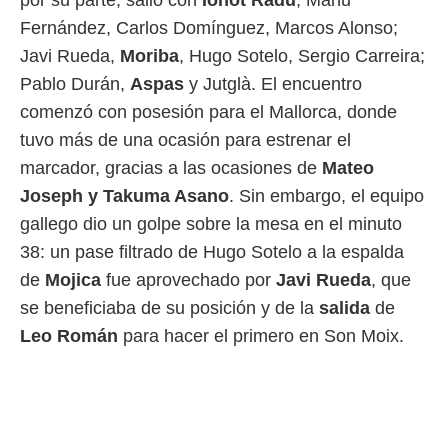
por su parte, salió con
Ionot
Radu
; Manu
ento u
Fernández, Carlos Domínguez, Marcos Alonso;
 de datos
Javi Rueda,
Moriba
, Hugo Sotelo, Sergio Carreira;
er momento
Pablo Durán,
Aspas
y Jutglà. El encuentro
ic en
o en
comenzó con posesión para el Mallorca, donde
tuvo más de una ocasión para estrenar el
 Cookies
en
eb.
marcador, gracias a las ocasiones de
Mateo
Joseph y Takuma Asano
. Sin embargo, el equipo
y
socios
gallego dio un golpe sobre la mesa en el minuto
el
38: un pase filtrado de Hugo Sotelo a la espalda
to de
de
Mojica
fue aprovechado por
Javi Rueda
, que
se beneficiaba de su posición y de la
salida
de
la
Leo Román
para hacer el primero en Son Moix.
 en un
 y/o acceder
 de datos
ara
 anuncios
ar perfiles