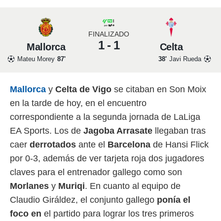
 mismo.
sultar más
 en nuestra
FINALIZADO
 Cookies
y
1 - 1
Mallorca
Celta
ualquier
Mateu Morey
87'
38'
Javi Rueda
ento
 botón
ación de
Mallorca
y
Celta de Vigo
se citaban en Son Moix
kies
en la tarde de hoy, en el encuentro
 disponible
e nuestra
correspondiente a la segunda jornada de LaLiga
.
EA Sports. Los de
Jagoba Arrasate
llegaban tras
IVAMENTE,
caer
derrotados
ante el
Barcelona
de Hansi Flick
por 0-3, además de ver tarjeta roja dos jugadores
as
claves para el entrenador gallego como son
 a cookies
Morlanes
y
Muriqi
. En cuanto al equipo de
 no aceptar
Claudio Giráldez, el conjunto gallego
ponía el
ón de
uedes
foco en
el partido para lograr los tres primeros
uestro sitio