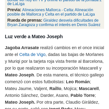
 botón
de LaLiga
.
Previa:
Alineaciones Mallorca - Celta: Alineación
posible de Mallorca y Celta en el partido de LaLiga
nto,
Rueda de prensa:
Giraldez desvela dificultades de
Bryan Zaragoza y confirma el interés en Denis Suárez
cios
kies,
Luz verde a Mateo Joseph
ores únicos
as similares
nar,
Jagoba Arrasate
realizó cambios en el once inicial
rocesar
ante el
Celta de Vigo
, dadas las bajas de Morlanes
onales como
 este sitio
y Muriqi por la tarjeta roja vista frente al Barcelona,
recciones IP
por lo que realizaron su incorporación Mascarell y
ficadores de
 posible
Mateo Joseph
. De esta manera, el técnico gallego
s
comenzó con estos futbolistas:
Leo Román
;
 traten tus
nales en
Mateu Jaume, Valjent,
Raíllo
, Mojica;
Mascarell
,
 interés
Antonio Sánchez, Darder, Asano,
Pablo Torre
;
go a lo que
nerte. Para
Mateo Joseph.
Por otra parte, Claudio Giráldez,
retirar su