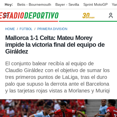
Hoy:
Betis - Bournemouth
Bayer - Sevilla
Sprint MotoGP
Ya
privacidad
o de
ortivo
HOME
FÚTBOL
PRIMERA DIVISIÓN
ortivo.com)
borado por
Mallorca 1-1 Celta: Mateu Morey
es para
impide la victoria final del equipo de
ue la
 que se
Giráldez
e calidad.
eder a este
El conjunto balear recibía al equipo de
ediante las
Claudio Giráldez con el objetivo de sumar los
opciones:
tres primeros puntos de LaLiga, tras el duro
ookies y
palo que supuso la derrota ante el Barcelona
e forma
y las tarjetas rojas vistas a Morlanes y Muriqi
d digital
ada, basada
mación
ediante
ecnologías