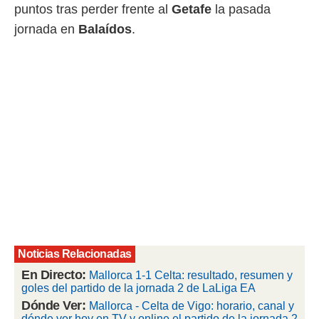
puntos tras perder frente al
Getafe
la pasada
rtivo.com.
jornada en
Balaídos
.
o, te
 de que
talarán
e sean
para
a
por el sitio
o se
cookies para
nto ni para
licidad o
ado, aunque
sualizar
general no
Noticias Relacionadas
ada. Puedes
 instalación
En Directo:
Mallorca 1-1 Celta: resultado, resumen y
y acceder a
goles del partido de la jornada 2 de LaLiga EA
io web a
Dónde Ver:
Mallorca - Celta de Vigo: horario, canal y
ste abono
dónde ver hoy en TV y online el partido de la jornada 2