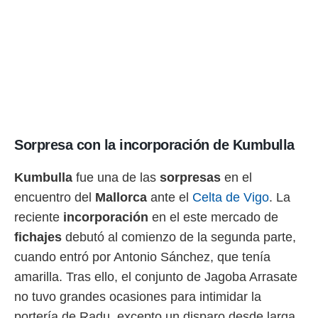
idad
a, utilizar
a
 la
da, crear un
personalizar
o, uso de
a la
e contenido
do, medir el
Sorpresa con la incorporación de Kumbulla
 de la
medir el
Kumbulla
fue una de las
sorpresas
en el
 del
 comprender
encuentro del
Mallorca
ante el
Celta de Vigo
. La
 través de
reciente
incorporación
en el este mercado de
s o a través
nación de
fichajes
debutó al comienzo de la segunda parte,
edentes de
cuando entró por Antonio Sánchez, que tenía
fuentes,
y mejora de
amarilla. Tras ello, el conjunto de Jagoba Arrasate
os, uso de
no tuvo grandes ocasiones para intimidar la
ados con el
 seleccionar
portería de Radu, excepto un disparo desde larga