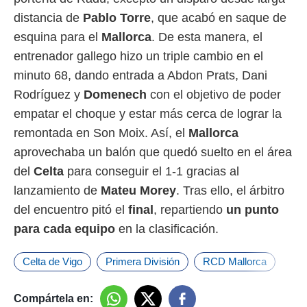
o.
distancia de
Pablo Torre
, que acabó en saque de
calización
esquina para el
Mallorca
. De esta manera, el
precisa e
entrenador gallego hizo un triple cambio en el
ión mediante
minuto 68, dando entrada a Abdon Prats, Dani
, publicidad
Rodríguez y
Domenech
con el objetivo de poder
dos,
empatar el choque y estar más cerca de lograr la
 publicidad
remontada en Son Moix. Así, el
Mallorca
,
ón de
aprovechaba un balón que quedó suelto en el área
 desarrollo
del
Celta
para conseguir el 1-1 gracias al
s.
lanzamiento de
Mateu Morey
. Tras ello, el árbitro
tros 1199
del encuentro pitó el
final
, repartiendo
un punto
ios
para cada equipo
en la clasificación.
Celta de Vigo
Primera División
RCD Mallorca
Compártela en: