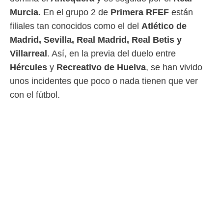
 botón
Murcia
. En el grupo 2 de
Primera RFEF
están
.
filiales tan conocidos como el del
Atlético de
nto,
Madrid, Sevilla, Real Madrid, Real Betis y
Villarreal
. Así, en la previa del duelo entre
cios
kies,
Hércules
y
Recreativo de Huelva
, se han vivido
ores únicos
unos incidentes que poco o nada tienen que ver
as similares
nar,
con el fútbol.
rocesar
onales como
 este sitio
recciones IP
ficadores de
 posible
s
 traten tus
nales en
 interés
go a lo que
nerte. Para
retirar su