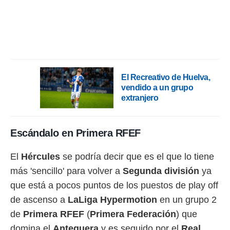
rtivo.com.
o, te
 de que
talarán
e sean
para
El Recreativo de Huelva,
a
por el sitio
vendido a un grupo
o se
extranjero
cookies para
nto ni para
Escándalo en Primera RFEF
licidad o
ado, aunque
El
Hércules
se podría decir que es el que lo tiene
sualizar
más 'sencillo' para volver a
Segunda división
ya
general no
que está a pocos puntos de los puestos de play off
ada. Puedes
 instalación
de ascenso a
LaLiga Hypermotion
en un grupo 2
y acceder a
de
Primera RFEF
(
Primera Federación
) que
io web a
ste abono
domina el
Antequera
y es seguido por el
Real