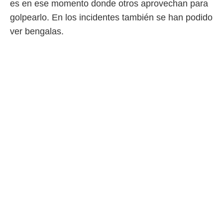
es en ese momento donde otros aprovechan para
o.
golpearlo. En los incidentes también se han podido
calización
ver bengalas.
precisa e
ión mediante
, publicidad
dos,
 publicidad
,
ón de
 desarrollo
s.
tros 1199
ios