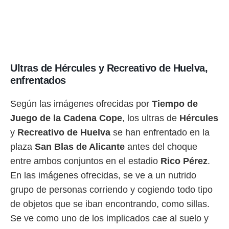
idad
a, utilizar
a
 la
da, crear un
personalizar
Ultras de Hércules y Recreativo de Huelva,
o, uso de
enfrentados
a la
e contenido
do, medir el
Según las imágenes ofrecidas por
Tiempo de
 de la
Juego de la Cadena Cope
, los ultras de
Hércules
medir el
 del
y
Recreativo de Huelva
se han enfrentado en la
 comprender
plaza
San Blas de Alicante
antes del choque
 través de
s o a través
entre ambos conjuntos en el estadio
Rico Pérez
.
nación de
En las imágenes ofrecidas, se ve a un nutrido
edentes de
fuentes,
grupo de personas corriendo y cogiendo todo tipo
y mejora de
de objetos que se iban encontrando, como sillas.
os, uso de
ados con el
Se ve como uno de los implicados cae al suelo y
 seleccionar