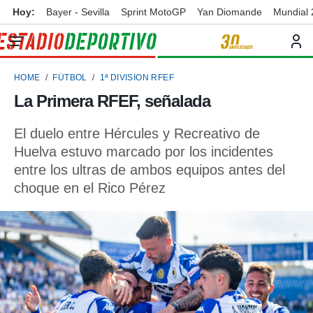
Hoy:
Bayer - Sevilla
Sprint MotoGP
Yan Diomande
Mundial
privacidad
o de
ortivo
HOME
FÚTBOL
1ª DIVISION RFEF
ortivo.com)
borado por
La Primera RFEF, señalada
es para
ue la
El duelo entre Hércules y Recreativo de
 que se
e calidad.
Huelva estuvo marcado por los incidentes
eder a este
entre los ultras de ambos equipos antes del
ediante las
choque en el Rico Pérez
opciones:
ookies y
e forma
d digital
ada, basada
mación
ediante
ecnologías