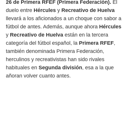
26 de Primera RFEF (Primera Federación).
El
 mismo.
duelo entre
Hércules
y
Recreativo de Huelva
sultar más
 en nuestra
llevará a los aficionados a un choque con sabor a
 Cookies
y
fútbol de antes. Además, aunque ahora
Hércules
ualquier
y
Recreativo de Huelva
están en la tercera
ento
categoría del fútbol español, la
Primera RFEF
,
 botón
ación de
también denominada Primera Federación,
kies
herculinos y recreativistas han sido rivales
 disponible
e nuestra
habituales en
Segunda división
, esa a la que
.
añoran volver cuanto antes.
IVAMENTE,
as
 a cookies
 no aceptar
ón de
uedes
uestro sitio