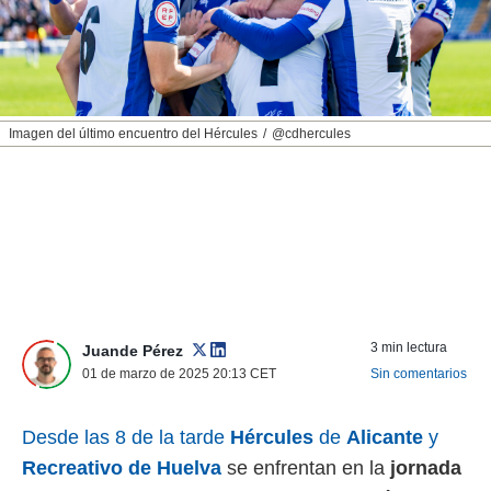
nos permite
ACEPTAR
estra
Y
ara seguir
CONTINUAR
e contenido
stándares
sin coste.
CONFIGURAR
Imagen del último encuentro del Hércules
@cdhercules
 botón
continuar",
RECHAZAR
der a la
ndo la
 de todas
, ya sean
de nuestros
 nos
 y análisis
3 min lectura
Juande Pérez
tamiento en
01 de marzo de 2025 20:13
CET
Sin comentarios
b, así como
un perfil
para
Desde las 8 de la tarde
Hércules
de
Alicante
y
ublicidad y
Recreativo de Huelva
se enfrentan en la
jornada
do en