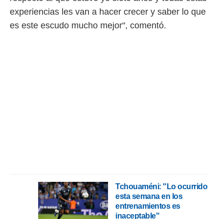
o.
experiencias les van a hacer crecer y saber lo que
calización
es este escudo mucho mejor", comentó.
precisa e
ión mediante
, publicidad
dos,
 publicidad
,
ón de
 desarrollo
s.
tros 1199
ios
Tchouaméni: "Lo ocurrido
esta semana en los
entrenamientos es
inaceptable"