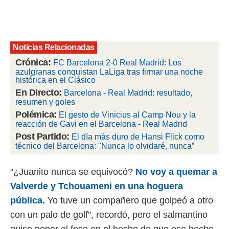
rtivo.com.
o, te
 de que
Noticias Relacionadas
talarán
e sean
Crónica:
FC Barcelona 2-0 Real Madrid: Los
para
azulgranas conquistan LaLiga tras firmar una noche
a
histórica en el Clásico
por el sitio
En Directo:
Barcelona - Real Madrid: resultado,
o se
resumen y goles
cookies para
Polémica:
El gesto de Vinicius al Camp Nou y la
reacción de Gavi en el Barcelona - Real Madrid
nto ni para
licidad o
Post Partido:
El día más duro de Hansi Flick como
técnico del Barcelona: "Nunca lo olvidaré, nunca”
ado, aunque
sualizar
"¿Juanito nunca se equivocó?
No voy a quemar a
general no
ada. Puedes
Valverde y Tchouameni en una hoguera
 instalación
pública.
Yo tuve un compañero que golpeó a otro
y acceder a
io web a
con un palo de golf", recordó, pero el salmantino
ste abono