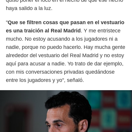
quiso poner el foco en el hecho de que ese hecho
 botón
.
haya salido a la luz.
"
Que se filtren cosas que pasan en el vestuario
nto,
es una traición al Real Madrid
. Y me entristece
cios
mucho. No estoy acusando a los jugadores ni a
kies,
ores únicos
nadie, porque no puedo hacerlo. Hay mucha gente
as similares
alrededor del vestuario del Real Madrid y no estoy
nar,
rocesar
aquí para acusar a nadie. Yo trato de dar ejemplo,
onales como
con mis conversaciones privadas quedándose
 este sitio
recciones IP
entre los jugadores y yo", señaló.
ficadores de
 posible
s
 traten tus
nales en
 interés
go a lo que
nerte. Para
retirar su