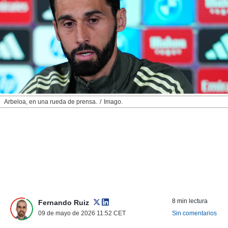
nos permite
ACEPTAR
estra
Y
ara seguir
CONTINUAR
e contenido
stándares
sin coste.
CONFIGURAR
 botón
continuar",
RECHAZAR
der a la
ndo la
Arbeloa, en una rueda de prensa.
Imago.
 de todas
, ya sean
de nuestros
 nos
 y análisis
tamiento en
b, así como
un perfil
para
8 min lectura
Fernando Ruiz
ublicidad y
09 de mayo de 2026 11:52
CET
Sin comentarios
do en