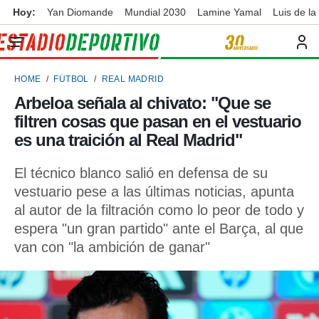
Hoy:
Yan Diomande
Mundial 2030
Lamine Yamal
Luis de la
privacidad
o de
ortivo
HOME
FÚTBOL
REAL MADRID
ortivo.com)
borado por
Arbeloa señala al chivato: " Que se
es para
filtren cosas que pasan en el vestuario
ue la
 que se
es una traición al Real Madrid"
e calidad.
eder a este
El técnico blanco salió en defensa de su
ediante las
vestuario pese a las últimas noticias, apunta
opciones:
al autor de la filtración como lo peor de todo y
ookies y
espera "un gran partido" ante el Barça, al que
e forma
van con "la ambición de ganar"
d digital
ada, basada
mación
ediante
ecnologías