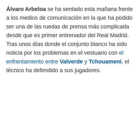
 mismo.
Álvaro
Arbeloa
se ha sentado esta mañana frente
sultar más
a los medios de comunicación en la que ha podido
 en nuestra
 Cookies
y
ser una de las ruedas de prensa más complicada
ualquier
desde que es primer entrenador del Real Madrid.
ento
Tras unos días donde el conjunto blanco ha sido
 botón
noticia por los problemas en el vestuario con
el
ación de
kies
enfrentamiento entre
Valverde
y
Tchouameni
, el
 disponible
técnico ha defendido a sus jugadores.
e nuestra
.
IVAMENTE,
as
 a cookies
 no aceptar
ón de
uedes
uestro sitio