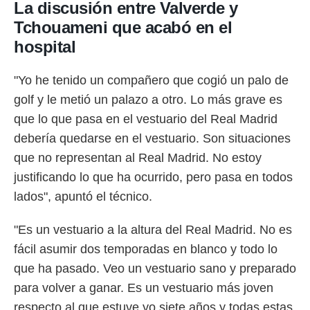
idad
La discusión entre Valverde y
a, utilizar
Tchouameni que acabó en el
a
hospital
 la
da, crear un
"Yo he tenido un compañero que cogió un palo de
personalizar
o, uso de
golf y le metió un palazo a otro. Lo más grave es
a la
que lo que pasa en el vestuario del Real Madrid
e contenido
do, medir el
debería quedarse en el vestuario. Son situaciones
 de la
que no representan al Real Madrid. No estoy
medir el
 del
justificando lo que ha ocurrido, pero pasa en todos
 comprender
lados", apuntó el técnico.
 través de
s o a través
nación de
"Es un vestuario a la altura del Real Madrid. No es
edentes de
fácil asumir dos temporadas en blanco y todo lo
fuentes,
y mejora de
que ha pasado. Veo un vestuario sano y preparado
os, uso de
para volver a ganar. Es un vestuario más joven
ados con el
respecto al que estuve yo siete años y todas estas
 seleccionar