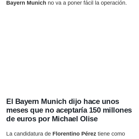
Bayern Munich
no va a poner fácil la operación.
rtivo.com.
o, te
 de que
talarán
e sean
para
a
por el sitio
o se
cookies para
nto ni para
licidad o
ado, aunque
El Bayern Munich dijo hace unos
sualizar
general no
meses que no aceptaría 150 millones
ada. Puedes
de euros por Michael Olise
 instalación
y acceder a
io web a
La candidatura de
Florentino Pérez
tiene como
ste abono