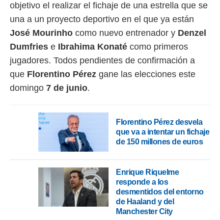
 botón
objetivo el realizar el fichaje de una estrella que se
.
una a un proyecto deportivo en el que ya están
José Mourinho
como nuevo entrenador y
Denzel
nto,
Dumfries
e
Ibrahima Konaté
como primeros
cios
jugadores. Todos pendientes de confirmación a
kies,
que
Florentino Pérez
gane las elecciones este
ores únicos
as similares
domingo
7 de junio
.
nar,
rocesar
onales como
 este sitio
Florentino Pérez desvela
recciones IP
que va a intentar un fichaje
ficadores de
de 150 millones de euros
 posible
s
 traten tus
Enrique Riquelme
nales en
responde a los
 interés
desmentidos del entorno
go a lo que
de Haaland y del
nerte. Para
Manchester City
retirar su