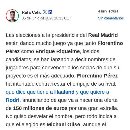
 mismo.
sultar más
4 min lectura
Rafa Cala
 en nuestra
05 de junio de 2026 20:31
CET
Sin comentarios
 Cookies
y
ualquier
Las elecciones a la presidencia del
Real Madrid
ento
están dando mucho juego ya que tanto
Florentino
 botón
ación de
Pérez
como
Enrique Riquelme
, los dos
kies
candidatos, se han lanzado a decir nombres de
 disponible
e nuestra
jugadores para convencer a los socios de que su
.
proyecto es el más adecuado.
Florentino
Pérez
IVAMENTE,
ha intentado contrarrestar el empuje de su rival,
que dice que tiene a
Haaland
y que quiere a
Rodri
, anunciando de que va a hacer una oferta
as
 a cookies
de
150 millones de euros
por una gran estrella.
 no aceptar
No quiso desvelar el nombre, pero todo indica a
ón de
que el elegido es
Michael Olise
, aunque el
uedes
uestro sitio