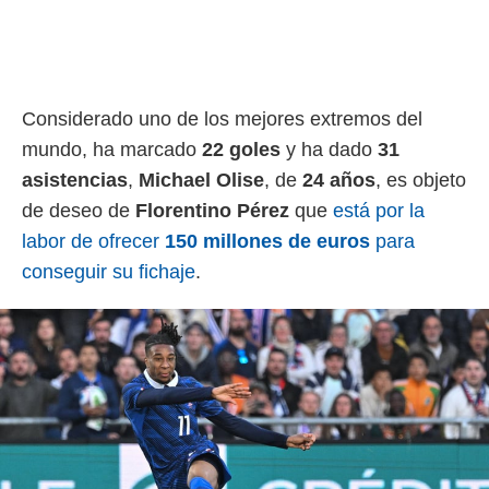
idad
a, utilizar
a
 la
da, crear un
Considerado uno de los mejores extremos del
personalizar
mundo, ha marcado
22 goles
y ha dado
31
o, uso de
a la
asistencias
,
Michael Olise
, de
24 años
, es objeto
e contenido
de deseo de
Florentino Pérez
que
está por la
do, medir el
 de la
labor de ofrecer
150 millones de euros
para
medir el
conseguir su fichaje
.
 del
 comprender
 través de
s o a través
nación de
edentes de
fuentes,
y mejora de
os, uso de
ados con el
 seleccionar