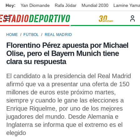
Hoy:
Yan Diomande
Rafa Jódar
Mundial 2030
Lamine Yama
privacidad
o de
ortivo
HOME
FÚTBOL
REAL MADRID
ortivo.com)
borado por
Florentino Pérez apuesta por Michael
es para
Olise, pero el Bayern Munich tiene
ue la
 que se
clara su respuesta
e calidad.
eder a este
El candidato a la presidencia del Real Madrid
ediante las
afirmó que va a presentar una oferta de 150
opciones:
millones de euros este próximo martes,
ookies y
siempre y cuando le gane las elecciones a
e forma
Enrique Riquelme, por uno de los mejores
jugadores del mundo. Desde Alemania e
d digital
ada, basada
Inglaterra se informa que el extremo es el
mación
elegido
ediante
ecnologías