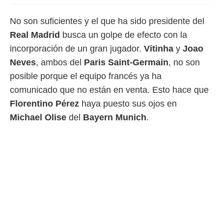
ento u
No son suficientes y el que ha sido presidente del
 de datos
er momento
Real Madrid
busca un golpe de efecto con la
ic en
incorporación de un gran jugador.
Vitinha
y
Joao
o en
Neves
, ambos del
Paris Saint-Germain
, no son
 Cookies
en
posible porque el equipo francés ya ha
eb.
comunicado que no están en venta. Esto hace que
y
Florentino Pérez
haya puesto sus ojos en
socios
el
Michael Olise
del
Bayern Munich
.
to de
la
 en un
 y/o acceder
 de datos
ara
 anuncios
ar perfiles