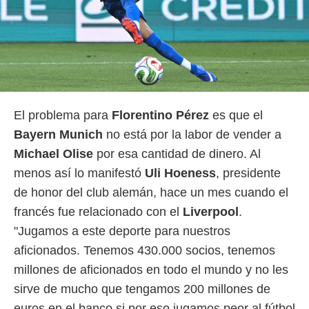
o.
calización
precisa e
ión mediante
, publicidad
dos,
El problema para
Florentino Pérez
es que el
 publicidad
Bayern Munich
no está por la labor de vender a
,
ón de
Michael Olise
por esa cantidad de dinero. Al
 desarrollo
menos así lo manifestó
Uli Hoeness
, presidente
s.
de honor del club alemán, hace un mes cuando el
tros 1199
ios
francés fue relacionado con el
Liverpool
.
"Jugamos a este deporte para nuestros
aficionados. Tenemos 430.000 socios, tenemos
millones de aficionados en todo el mundo y no les
sirve de mucho que tengamos 200 millones de
euros en el banco si por eso jugamos peor al fútbol