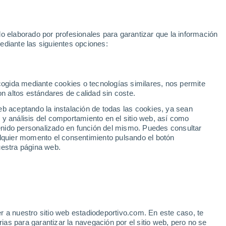
Rafa Jódar
Mundial 2030
Lamine Yamal
Luis de la Fuente
o elaborado por profesionales para garantizar que la información
Fútbol
Motor
Tenis
Baloncest
ediante las siguientes opciones:
Motociclismo
ACB
Portadas
Laliga Hypermotion
Juegos Olímpicos
UEF
Tem
MotoGP
Resultados
Clasificación
Res
Dep
Euroliga
Opinión
Juegos Olímpicos de Invierno
AD Ceuta
Albacete
Cop
ecogida mediante cookies o tecnologías similares, nos permite
on altos estándares de calidad sin coste.
Burgos
Cádiz CF
Res
eb aceptando la instalación de todas las cookies, ya sean
CD Castellón
Celta Fortuna
Mun
 y análisis del comportamiento en el sitio web, así como
Córdoba CF
Eibar
Res
ntenido personalizado en función del mismo. Puedes consultar
alquier momento el consentimiento pulsando el botón
CD Eldense
FC Andorra
Fút
uestra página web.
Girona
Granada CF
Pre
Las Palmas
Leganés
Ser
Mallorca
Oviedo
Fic
Real Sociedad B
Real Valladolid
Sel
Sabadell
Real Sporting
r a nuestro sitio web estadiodeportivo.com. En este caso, te
Mun
gana las elecciones a
as para garantizar la navegación por el sitio web, pero no se
Tenerife
UD Almería