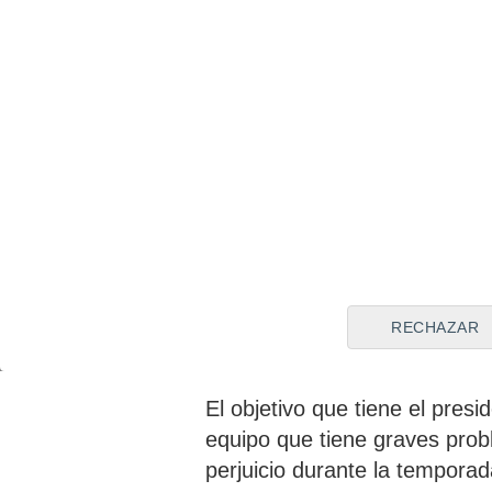
Elecc
Pére
elec
Cuatro años más de Flo
con el objetivo de volv
Florentino Pérez
tiene traba
suma dos temporadas sin gan
RECHAZAR
importante.
El objetivo que tiene el presi
equipo que tiene graves prob
perjuicio durante la temporad