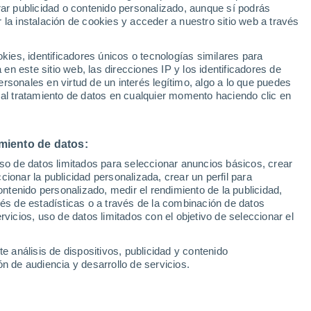
Sel
rar publicidad o contenido personalizado, aunque sí podrás
y es nuevo presidente del
UEFA Champions League
 la instalación de cookies y acceder a nuestro sitio web a través
Can
Resultados
Clasificacion
Fút
es, identificadores únicos o tecnologías similares para
UEFA Europa League
n este sitio web, las direcciones IP y los identificadores de
1ª 
Resultados
Clasificacion
rsonales en virtud de un interés legítimo, algo a lo que puedes
a su rival, Enrique Riquelme, en las
 al tratamiento de datos en cualquier momento haciendo clic en
l Real Madrid y continuará al frente del
0. Florentino Pérez ha ganado finalmente
miento de datos:
guido el triunfo en todas las mesas
uso de datos limitados para seleccionar anuncios básicos, crear
ccionar la publicidad personalizada, crear un perfil para
ontenido personalizado, medir el rendimiento de la publicidad,
vés de estadísticas o a través de la combinación de datos
rvicios, uso de datos limitados con el objetivo de seleccionar el
e análisis de dispositivos, publicidad y contenido
n de audiencia y desarrollo de servicios.