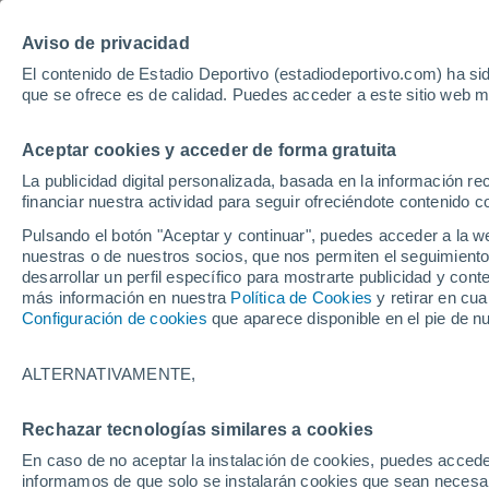
Hoy:
Yan Diomande
Aviso de privacidad
El contenido de Estadio Deportivo (estadiodeportivo.com) ha sid
que se ofrece es de calidad. Puedes acceder a este sitio web m
Laliga EA Sports
Padel
Clasificación
Resultados
Ciclismo
Aceptar cookies y acceder de forma gratuita
UFC
Alavés
Athletic Club de Bilbao
La publicidad digital personalizada, basada en la información r
financiar nuestra actividad para seguir ofreciéndote contenido c
Atlético de Madrid
FC Barcelona
Pulsando el botón "Aceptar y continuar", puedes acceder a la w
Real Betis
Celta de Vigo
nuestras o de nuestros socios, que nos permiten el seguimiento
Deportivo de A Coruña
Elche
desarrollar un perfil específico para mostrarte publicidad y co
más información en nuestra
Política de Cookies
y retirar en cu
Espanyol
Getafe
Configuración de cookies
que aparece disponible en el pie de n
Levante UD
Málaga CF
Osasuna
Racing de Santander
ALTERNATIVAMENTE,
Rayo Vallecano
Real Madrid
Real Sociedad
Sevilla FC
Rechazar tecnologías similares a cookies
HOME
FÚTBOL
REAL MADRID
Valencia CF
Villarreal CF
En caso de no aceptar la instalación de cookies, puedes accede
Florentino Pérez 
informamos de que solo se instalarán cookies que sean necesari