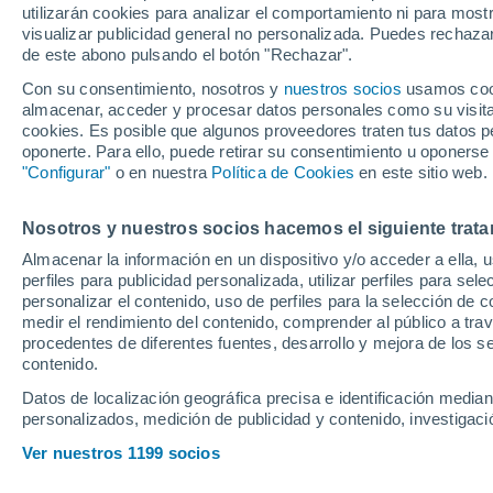
utilizarán cookies para analizar el comportamiento ni para most
Enrique Riquelme 
visualizar publicidad general no personalizada. Puedes rechazar
de este abono pulsando el botón "Rechazar".
Real Madrid
Con su consentimiento, nosotros y
nuestros socios
usamos cooki
almacenar, acceder y procesar datos personales como su visita e
cookies. Es posible que algunos proveedores traten tus datos pe
El empresario se ha impuesto 
oponerte. Para ello, puede retirar su consentimiento u oponerse
elecciones a la presidencia de
"Configurar"
o en nuestra
Política de Cookies
en este sitio web.
club blanco hasta el año 203
Nosotros y nuestros socios hacemos el siguiente trata
con claridad ya que ha conse
Almacenar la información en un dispositivo y/o acceder a ella, 
electorales
perfiles para publicidad personalizada, utilizar perfiles para sele
personalizar el contenido, uso de perfiles para la selección de c
medir el rendimiento del contenido, comprender al público a tra
procedentes de diferentes fuentes, desarrollo y mejora de los se
contenido.
Datos de localización geográfica precisa e identificación mediant
personalizados, medición de publicidad y contenido, investigació
Ver nuestros 1199 socios