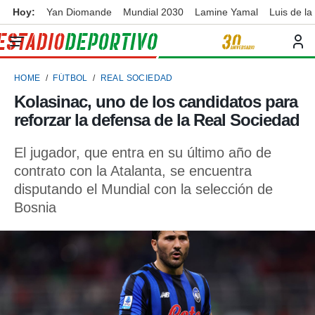
Hoy:
Yan Diomande
Mundial 2030
Lamine Yamal
Luis de la
privacidad
o de
ortivo
HOME
FÚTBOL
REAL SOCIEDAD
ortivo.com)
borado por
Kolasinac, uno de los candidatos para
es para
reforzar la defensa de la Real Sociedad
ue la
 que se
e calidad.
El jugador, que entra en su último año de
eder a este
contrato con la Atalanta, se encuentra
ediante las
disputando el Mundial con la selección de
opciones:
Bosnia
ookies y
e forma
d digital
ada, basada
mación
ediante
ecnologías