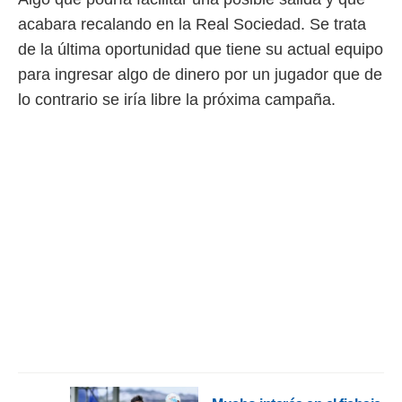
 botón
acabara recalando en la Real Sociedad. Se trata
.
de la última oportunidad que tiene su actual equipo
nto,
para ingresar algo de dinero por un jugador que de
lo contrario se iría libre la próxima campaña.
cios
kies,
ores únicos
as similares
nar,
rocesar
onales como
 este sitio
recciones IP
ficadores de
 posible
s
 traten tus
nales en
 interés
go a lo que
nerte. Para
retirar su