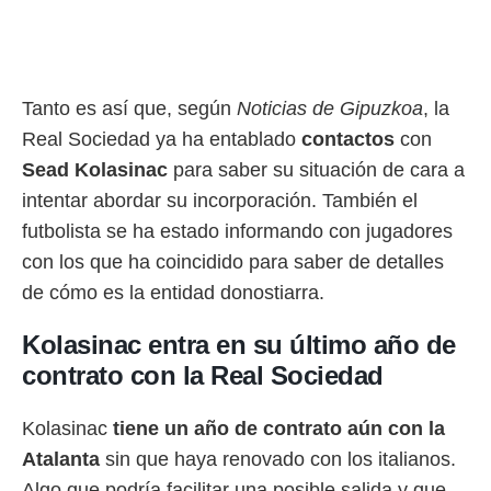
rtivo.com.
o, te
 de que
talarán
Tanto es así que, según
Noticias de Gipuzkoa
, la
e sean
Real Sociedad ya ha entablado
contactos
con
para
a
Sead Kolasinac
para saber su situación de cara a
por el sitio
intentar abordar su incorporación. También el
o se
cookies para
futbolista se ha estado informando con jugadores
con los que ha coincidido para saber de detalles
nto ni para
licidad o
de cómo es la entidad donostiarra.
ado, aunque
Kolasinac entra en su último año de
sualizar
contrato con la Real Sociedad
general no
ada. Puedes
 instalación
Kolasinac
tiene un año de contrato aún con la
y acceder a
io web a
Atalanta
sin que haya renovado con los italianos.
ste abono
Algo que podría facilitar una posible salida y que