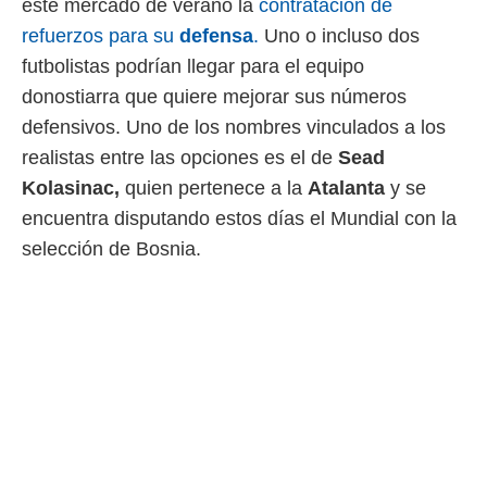
este mercado de verano la
contratación de
 mismo.
refuerzos para su
defensa
.
Uno o incluso dos
sultar más
 en nuestra
futbolistas podrían llegar para el equipo
 Cookies
y
donostiarra que quiere mejorar sus números
ualquier
defensivos. Uno de los nombres vinculados a los
ento
realistas entre las opciones es el de
Sead
 botón
ación de
Kolasinac,
quien pertenece a la
Atalanta
y se
kies
encuentra disputando estos días el Mundial con la
 disponible
selección de Bosnia.
e nuestra
.
IVAMENTE,
as
 a cookies
 no aceptar
ón de
uedes
uestro sitio