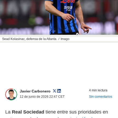
nos permite
ACEPTAR
estra
Y
ara seguir
CONTINUAR
e contenido
stándares
sin coste.
CONFIGURAR
 botón
Sead Kolasinac, defensa de la Atlanta.
Imago
continuar",
RECHAZAR
der a la
ndo la
 de todas
, ya sean
de nuestros
 nos
 y análisis
tamiento en
4 min lectura
Javier Carbonero
b, así como
12 de junio de 2026 22:47
CET
Sin comentarios
un perfil
para
ublicidad y
La
Real Sociedad
tiene entre sus prioridades en
do en