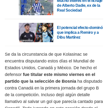
Mucho interés en el fichaje
ento u
de Alberto Dadie, ex de la
Real Sociedad
 de datos
er momento
ic en
o en
El potencial efecto-dominó
que implica a Remiro y a
 Cookies
en
Dibu Martínez
eb.
y
socios
Se da la circunstancia de que Kolasinac se
el
encuentra disputando estos días el Mundial de
to de
Estados Unidos, Canadá y México. De hecho el
defensor
fue titular este mismo viernes en el
la
partido que la selección de Bosnia
ha disputado
 en un
 y/o acceder
contra Canadá en la primera jornada del grupo B
 de datos
de la competición. Incluso dejó algún detalle
ara
 anuncios
llamativo al salvar un gol que parecía cantado para
ar perfiles