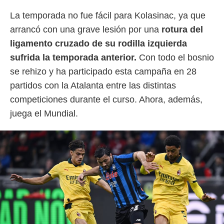
o.
La temporada no fue fácil para Kolasinac, ya que
calización
arrancó con una grave lesión por una
rotura del
precisa e
ión mediante
ligamento cruzado de su rodilla izquierda
sufrida la temporada anterior.
Con todo el bosnio
, publicidad
se rehizo y ha participado esta campaña en 28
dos,
partidos con la Atalanta entre las distintas
 publicidad
,
competiciones durante el curso. Ahora, además,
ón de
juega el Mundial.
 desarrollo
s.
tros 1199
ios