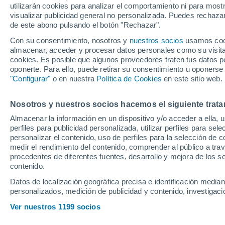
utilizarán cookies para analizar el comportamiento ni para most
Sociedad
visualizar publicidad general no personalizada. Puedes rechazar
de este abono pulsando el botón "Rechazar".
Con su consentimiento, nosotros y
nuestros socios
usamos cooki
La Real Sociedad de Imanol 
almacenar, acceder y procesar datos personales como su visita e
de Europa League para lleva
cookies. Es posible que algunos proveedores traten tus datos pe
oponerte. Para ello, puede retirar su consentimiento u oponerse
afrontar la gran carga de min
"Configurar"
o en nuestra
Política de Cookies
en este sitio web.
Nosotros y nuestros socios hacemos el siguiente trata
Almacenar la información en un dispositivo y/o acceder a ella, 
perfiles para publicidad personalizada, utilizar perfiles para sele
personalizar el contenido, uso de perfiles para la selección de c
medir el rendimiento del contenido, comprender al público a tra
procedentes de diferentes fuentes, desarrollo y mejora de los se
contenido.
Datos de localización geográfica precisa e identificación mediant
personalizados, medición de publicidad y contenido, investigació
Ver nuestros 1199 socios