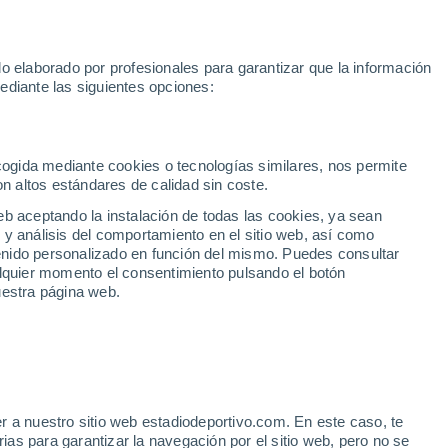
Rafa Jódar
Mundial 2030
Lamine Yamal
Luis de la Fuente
o elaborado por profesionales para garantizar que la información
Fútbol
Motor
Tenis
Baloncest
ediante las siguientes opciones:
Motociclismo
ACB
Portadas
Laliga Hypermotion
Juegos Olímpicos
UEF
Tem
MotoGP
Resultados
Clasificación
Res
Dep
Euroliga
Opinión
Juegos Olímpicos de Invierno
AD Ceuta
Albacete
Cop
ecogida mediante cookies o tecnologías similares, nos permite
on altos estándares de calidad sin coste.
Burgos
Cádiz CF
Res
eb aceptando la instalación de todas las cookies, ya sean
CD Castellón
Celta Fortuna
Mun
 y análisis del comportamiento en el sitio web, así como
Córdoba CF
Eibar
Res
ntenido personalizado en función del mismo. Puedes consultar
alquier momento el consentimiento pulsando el botón
CD Eldense
FC Andorra
Fút
uestra página web.
Girona
Granada CF
Pre
Las Palmas
Leganés
Ser
Mallorca
Oviedo
Fic
Real Sociedad B
Real Valladolid
Sel
Sabadell
Real Sporting
r a nuestro sitio web estadiodeportivo.com. En este caso, te
Mun
e prepara la Real
as para garantizar la navegación por el sitio web, pero no se
Tenerife
UD Almería