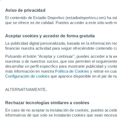
Hoy:
Yan Diomande
Aviso de privacidad
El contenido de Estadio Deportivo (estadiodeportivo.com) ha sid
que se ofrece es de calidad. Puedes acceder a este sitio web m
Laliga EA Sports
Padel
Clasificación
Resultados
Ciclismo
Aceptar cookies y acceder de forma gratuita
UFC
Alavés
Athletic Club de Bilbao
La publicidad digital personalizada, basada en la información r
financiar nuestra actividad para seguir ofreciéndote contenido c
Atlético de Madrid
FC Barcelona
Pulsando el botón "Aceptar y continuar", puedes acceder a la w
Real Betis
Celta de Vigo
nuestras o de nuestros socios, que nos permiten el seguimiento
Deportivo de A Coruña
Elche
desarrollar un perfil específico para mostrarte publicidad y co
más información en nuestra
Política de Cookies
y retirar en cu
Espanyol
Getafe
Configuración de cookies
que aparece disponible en el pie de n
Levante UD
Málaga CF
Osasuna
Racing de Santander
ALTERNATIVAMENTE,
Rayo Vallecano
Real Madrid
Real Sociedad
Sevilla FC
Rechazar tecnologías similares a cookies
HOME
FÚTBOL
REAL SOCIEDAD
Valencia CF
Villarreal CF
En caso de no aceptar la instalación de cookies, puedes accede
Las rotaciones qu
informamos de que solo se instalarán cookies que sean necesari