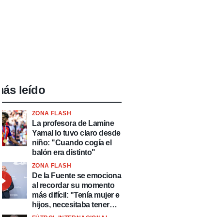
ás leído
ZONA FLASH
La profesora de Lamine
Yamal lo tuvo claro desde
niño: "Cuando cogía el
balón era distinto"
ZONA FLASH
De la Fuente se emociona
al recordar su momento
más difícil: "Tenía mujer e
hijos, necesitaba tener
ingresos y volver al