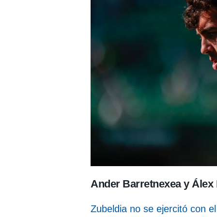
Ander Barretnexea y Álex
Zubeldia no se ejercitó con e