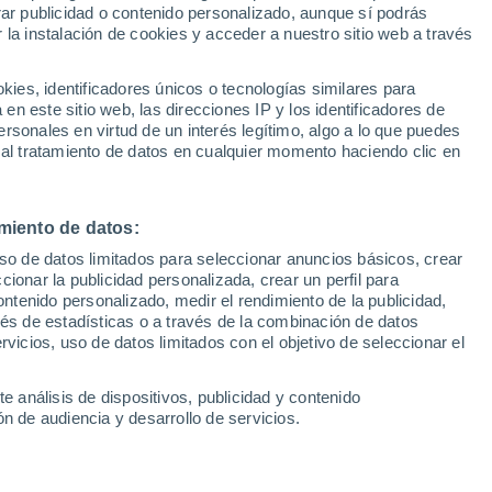
Sel
rar publicidad o contenido personalizado, aunque sí podrás
UEFA Champions League
 la instalación de cookies y acceder a nuestro sitio web a través
Can
Resultados
Clasificacion
Fút
es, identificadores únicos o tecnologías similares para
Alguacil está aprovechando los encuentros
UEFA Europa League
n este sitio web, las direcciones IP y los identificadores de
1ª 
Resultados
Clasificacion
r a cabo algunas rotaciones que permitan
rsonales en virtud de un interés legítimo, algo a lo que puedes
 al tratamiento de datos en cualquier momento haciendo clic en
utos de sus futbolistas
miento de datos:
uso de datos limitados para seleccionar anuncios básicos, crear
ccionar la publicidad personalizada, crear un perfil para
ontenido personalizado, medir el rendimiento de la publicidad,
vés de estadísticas o a través de la combinación de datos
rvicios, uso de datos limitados con el objetivo de seleccionar el
e análisis de dispositivos, publicidad y contenido
n de audiencia y desarrollo de servicios.