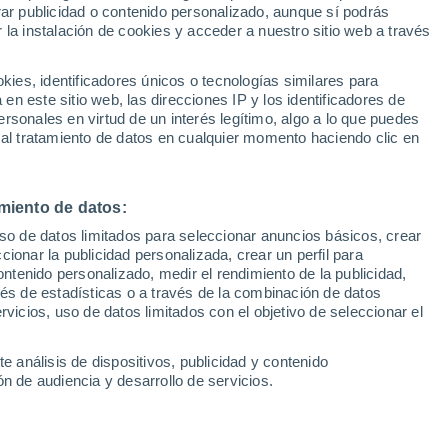
Sel
rar publicidad o contenido personalizado, aunque sí podrás
 y el tupido velo de
UEFA Champions League
 la instalación de cookies y acceder a nuestro sitio web a través
Can
Resultados
Clasificacion
Fút
es, identificadores únicos o tecnologías similares para
UEFA Europa League
n este sitio web, las direcciones IP y los identificadores de
1ª 
Resultados
Clasificacion
rsonales en virtud de un interés legítimo, algo a lo que puedes
na sesión vespertina en Zubieta antes de
 al tratamiento de datos en cualquier momento haciendo clic en
visitar al OGC Niza en el estreno del
uropa League
miento de datos:
uso de datos limitados para seleccionar anuncios básicos, crear
ccionar la publicidad personalizada, crear un perfil para
ontenido personalizado, medir el rendimiento de la publicidad,
vés de estadísticas o a través de la combinación de datos
rvicios, uso de datos limitados con el objetivo de seleccionar el
e análisis de dispositivos, publicidad y contenido
n de audiencia y desarrollo de servicios.