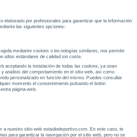
e Yamal
Mundial 2030
Isco
Luis de la Fuente
Rodri
Rafa J
o elaborado por profesionales para garantizar que la información
Fútbol
Motor
Tenis
Baloncest
ediante las siguientes opciones:
Motociclismo
ACB
Portadas
Laliga Hypermotion
Juegos Olímpicos
UEF
Tem
MotoGP
Resultados
Clasificación
Res
Dep
Euroliga
Opinión
Juegos Olímpicos de Invierno
AD Ceuta
Albacete
Cop
ecogida mediante cookies o tecnologías similares, nos permite
on altos estándares de calidad sin coste.
Burgos
Cádiz CF
Res
eb aceptando la instalación de todas las cookies, ya sean
CD Castellón
Celta Fortuna
Mun
 y análisis del comportamiento en el sitio web, así como
Córdoba CF
Eibar
Res
ntenido personalizado en función del mismo. Puedes consultar
alquier momento el consentimiento pulsando el botón
CD Eldense
FC Andorra
Fút
uestra página web.
Girona
Granada CF
Pre
Las Palmas
Leganés
Ser
Mallorca
Oviedo
Fic
Real Sociedad B
Real Valladolid
Sel
Sabadell
Real Sporting
r a nuestro sitio web estadiodeportivo.com. En este caso, te
Mun
 despega con dos buenas
as para garantizar la navegación por el sitio web, pero no se
Tenerife
UD Almería