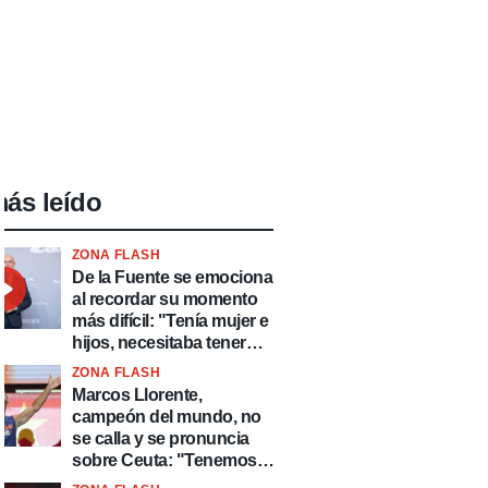
ás leído
ZONA FLASH
De la Fuente se emociona
al recordar su momento
más difícil: "Tenía mujer e
hijos, necesitaba tener
ingresos y volver al
ZONA FLASH
fútbol"
Marcos Llorente,
campeón del mundo, no
se calla y se pronuncia
sobre Ceuta: "Tenemos
que defender nuestro