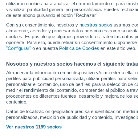
utilizarán cookies para analizar el comportamiento ni para most
noticias, una mala
visualizar publicidad general no personalizada. Puedes rechazar
de este abono pulsando el botón "Rechazar".
Sheraldo Becker
Con su consentimiento, nosotros y
nuestros socios
usamos cooki
almacenar, acceder y procesar datos personales como su visita e
cookies. Es posible que algunos proveedores traten tus datos pe
Imanol Alguacil ha dirigido u
oponerte. Para ello, puede retirar su consentimiento u oponerse
viajar mañana a Francia para 
"Configurar"
o en nuestra
Política de Cookies
en este sitio web.
nuevo formato de la UEFA E
Nosotros y nuestros socios hacemos el siguiente trata
Almacenar la información en un dispositivo y/o acceder a ella, 
perfiles para publicidad personalizada, utilizar perfiles para sele
personalizar el contenido, uso de perfiles para la selección de c
medir el rendimiento del contenido, comprender al público a tra
procedentes de diferentes fuentes, desarrollo y mejora de los se
contenido.
Datos de localización geográfica precisa e identificación mediant
personalizados, medición de publicidad y contenido, investigació
Ver nuestros 1199 socios