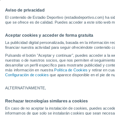
Hoy:
Lamin
Aviso de privacidad
El contenido de Estadio Deportivo (estadiodeportivo.com) ha sid
que se ofrece es de calidad. Puedes acceder a este sitio web m
Laliga EA Sports
Padel
Clasificación
Resultados
Ciclismo
Aceptar cookies y acceder de forma gratuita
UFC
Alavés
Athletic Club de Bilbao
La publicidad digital personalizada, basada en la información r
financiar nuestra actividad para seguir ofreciéndote contenido c
Atlético de Madrid
FC Barcelona
Pulsando el botón "Aceptar y continuar", puedes acceder a la w
Real Betis
Celta de Vigo
nuestras o de nuestros socios, que nos permiten el seguimiento
Deportivo de A Coruña
Elche
desarrollar un perfil específico para mostrarte publicidad y co
más información en nuestra
Política de Cookies
y retirar en cu
Espanyol
Getafe
Configuración de cookies
que aparece disponible en el pie de n
Levante UD
Málaga CF
Osasuna
Racing de Santander
ALTERNATIVAMENTE,
Rayo Vallecano
Real Madrid
Real Sociedad
Sevilla FC
Rechazar tecnologías similares a cookies
HOME
FÚTBOL
REAL SOCIEDAD
Valencia CF
Villarreal CF
En caso de no aceptar la instalación de cookies, puedes accede
La Real Sociedad
informamos de que solo se instalarán cookies que sean necesari