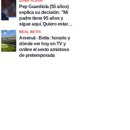
ZONA FLASH
país de delincuentes"
Pep Guardiola (55 años)
explica su decisión: "Mi
padre tiene 95 años y
sigue aquí. Quiero estar
más tiempo con él"
REAL BETIS
Arsenal - Betis: horario y
dónde ver hoy en TV y
online el sexto amistoso
de pretemporada