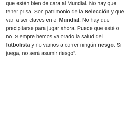
ento u
que estén bien de cara al Mundial. No hay que
tener prisa. Son patrimonio de la
Selección
y que
 de datos
er momento
van a ser claves en el
Mundial
. No hay que
ic en
precipitarse para jugar ahora. Puede que esté o
o en
no. Siempre hemos valorado la salud del
 Cookies
en
futbolista
y no vamos a correr ningún
riesgo
. Si
eb.
juega, no será asumir riesgo".
y
socios
el
to de
la
 en un
 y/o acceder
 de datos
ara
 anuncios
ar perfiles