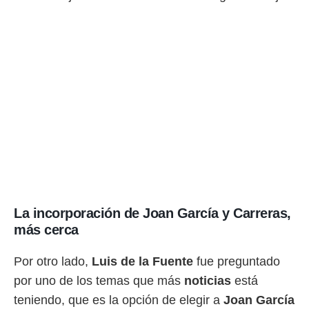
o.
calización
precisa e
ión mediante
, publicidad
dos,
 publicidad
,
ón de
 desarrollo
s.
tros 1199
ios
La incorporación de Joan García y Carreras,
más cerca
Por otro lado,
Luis de la Fuente
fue preguntado
por uno de los temas que más
noticias
está
teniendo, que es la opción de elegir a
Joan García