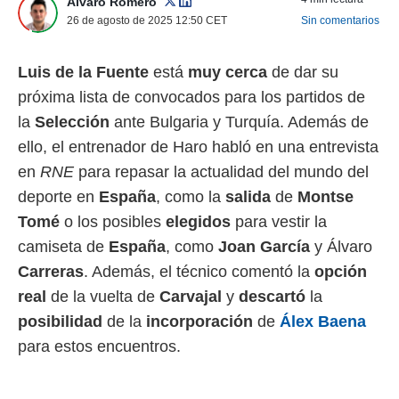
Álvaro Romero
 mismo.
26 de agosto de 2025 12:50
CET
Sin comentarios
sultar más
 en nuestra
 Cookies
y
Luis de la Fuente
está
muy cerca
de dar su
ualquier
próxima lista de convocados para los partidos de
ento
la
Selección
ante Bulgaria y Turquía. Además de
 botón
ello, el entrenador de Haro habló en una entrevista
ación de
kies
en
RNE
para repasar la actualidad del mundo del
 disponible
deporte en
España
, como la
salida
de
Montse
e nuestra
.
Tomé
o los posibles
elegidos
para vestir la
camiseta de
España
, como
Joan García
y Álvaro
IVAMENTE,
Carreras
. Además, el técnico comentó la
opción
real
de la vuelta de
Carvajal
y
descartó
la
as
posibilidad
de la
incorporación
de
Álex Baena
 a cookies
para estos encuentros.
 no aceptar
ón de
uedes
uestro sitio