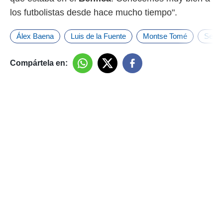
los futbolistas desde hace mucho tiempo".
Álex Baena
Luis de la Fuente
Montse Tomé
Selec
Compártela en: