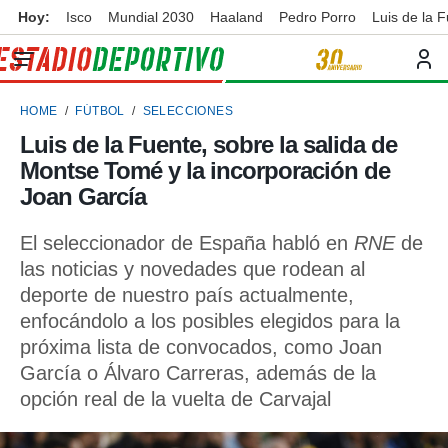
Hoy:
Isco
Mundial 2030
Haaland
Pedro Porro
Luis de la 
privacidad
o de
ortivo
HOME
FÚTBOL
SELECCIONES
ortivo.com)
borado por
Luis de la Fuente, sobre la salida de
es para
Montse Tomé y la incorporación de
ue la
 que se
Joan García
e calidad.
eder a este
El seleccionador de España habló en
RNE
de
ediante las
las noticias y novedades que rodean al
opciones:
deporte de nuestro país actualmente,
ookies y
enfocándolo a los posibles elegidos para la
e forma
próxima lista de convocados, como Joan
García o Álvaro Carreras, además de la
d digital
ada, basada
opción real de la vuelta de Carvajal
mación
ediante
ecnologías