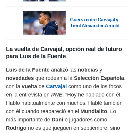
 botón
.
Guerra entre Carvajal y
nto,
Trent Alexander-Arnold
cios
kies,
ores únicos
La vuelta de Carvajal, opción real de futuro
as similares
para Luis de la Fuente
nar,
rocesar
onales como
Luis de la Fuente
analizó las
noticias
y
 este sitio
novedades
que rodean a la
Selección Española
,
recciones IP
ficadores de
con la
vuelta
de
Carvajal
como uno de los focos
 posible
en la entrevista en
RNE
: "Hoy he hablado con él.
s
 traten tus
Hablo habitualmente con muchos. Hablé también
nales en
con él cuando reapareció en el
Mundialito
. Lo
 interés
go a lo que
más importante de
Dani
o jugadores como
nerte. Para
Rodrigo
no es que jueguen en septiembre, sino
retirar su