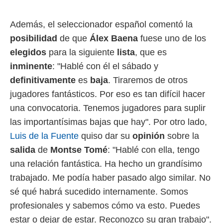
idad
a, utilizar
a
Además, el seleccionador español comentó la
 la
posibilidad
de que
Álex Baena
fuese uno de los
da, crear un
elegidos
para la siguiente
lista
, que es
personalizar
inminente
: "Hablé con él el sábado y
o, uso de
a la
definitivamente
es
baja
. Tiraremos de otros
e contenido
jugadores fantásticos. Por eso es tan difícil hacer
do, medir el
 de la
una convocatoria. Tenemos jugadores para suplir
medir el
las importantísimas bajas que hay". Por otro lado,
 del
Luis de la Fuente
quiso dar su
opinión
sobre la
 comprender
 través de
salida
de
Montse Tomé
: "Hablé con ella, tengo
s o a través
una relación fantástica. Ha hecho un grandísimo
nación de
edentes de
trabajado. Me podía haber pasado algo similar. No
fuentes,
sé qué habrá sucedido internamente. Somos
y mejora de
os, uso de
profesionales y sabemos cómo va esto. Puedes
ados con el
estar o dejar de estar. Reconozco su gran trabajo".
 seleccionar