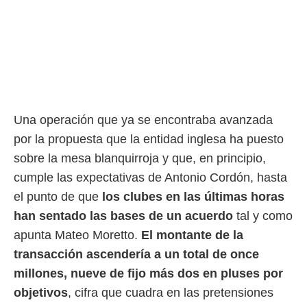
rtivo.com.
o, te
 de que
talarán
e sean
para
a
por el sitio
Una operación que ya se encontraba avanzada
o se
por la propuesta que la entidad inglesa ha puesto
cookies para
sobre la mesa blanquirroja y que, en principio,
nto ni para
cumple las expectativas de Antonio Cordón, hasta
licidad o
el punto de que
los clubes en las últimas horas
ado, aunque
han sentado las bases de un acuerdo
tal y como
sualizar
general no
apunta Mateo Moretto.
El montante de la
ada. Puedes
transacción ascendería a un total de once
 instalación
millones, nueve de fijo más dos en pluses por
y acceder a
io web a
objetivos
, cifra que cuadra en las pretensiones
ste abono