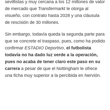
sevillistas y muy cercana a los 12 millones de valor
 botón
.
de mercado que Transfermarkt le otorga al
visueño, con contrato hasta 2028 y una cláusula
nto,
de rescisión de 30 millones.
cios
kies,
Sin embargo, todavía queda la segunda parte para
ores únicos
que se concrete el traspaso, pues, como ha podido
as similares
nar,
confirmar
ESTADIO Deportivo
,
el futbolista
rocesar
todavía no ha dado luz verde a la operación,
onales como
 este sitio
pues no acaba de tener claro este paso en su
recciones IP
carrera
a pesar de que el Nottingham le ofrece
ficadores de
 posible
una ficha muy superior a la percibida en Nervión.
s
 traten tus
nales en
 interés
go a lo que
nerte. Para
retirar su