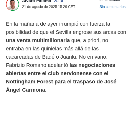
Álvaro Palomo
 mismo.
21 de agosto de 2025 15:29
CET
Sin comentarios
sultar más
 en nuestra
 Cookies
y
En la mañana de ayer irrumpió con fuerza la
ualquier
posibilidad de que el Sevilla engrose sus arcas con
ento
una venta multimillonaria
que, a priori, no
 botón
entraba en las quinielas más allá de las
ación de
kies
cacareadas de Badé o Juanlu. No en vano,
 disponible
Fabrizio Romano adelantó
las negociaciones
e nuestra
.
abiertas entre el club nervionense con el
Nottingham Forest para el traspaso de José
IVAMENTE,
Ángel Carmona.
as
 a cookies
 no aceptar
ón de
uedes
uestro sitio