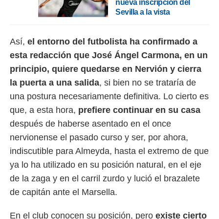
nueva inscripción del
idad
Sevilla a la vista
a, utilizar
a
 la
Así,
el entorno del futbolista ha confirmado a
da, crear un
esta redacción que José Ángel Carmona, en un
personalizar
o, uso de
principio, quiere quedarse en Nervión
y cierra
a la
la puerta a una salida
, si bien no se trataría de
e contenido
una postura necesariamente definitiva. Lo cierto es
do, medir el
 de la
que, a esta hora,
prefiere continuar en su casa
medir el
después de haberse asentado en el once
 del
 comprender
nervionense el pasado curso y ser, por ahora,
 través de
indiscutible para Almeyda, hasta el extremo de que
s o a través
nación de
ya lo ha utilizado en su posición natural, en el eje
edentes de
de la zaga y en el carril zurdo y lució el brazalete
fuentes,
y mejora de
de capitán ante el Marsella.
os, uso de
ados con el
En el club conocen su posición, pero
existe cierto
 seleccionar