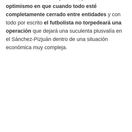
o.
optimismo en que cuando todo esté
calización
completamente cerrado entre entidades
y con
precisa e
todo por escrito
el futbolista no torpedeará una
ión mediante
operación
que dejará una suculenta plusvalía en
, publicidad
el Sánchez-Pizjuán dentro de una situación
dos,
económica muy compleja.
 publicidad
,
ón de
 desarrollo
s.
tros 1199
ios