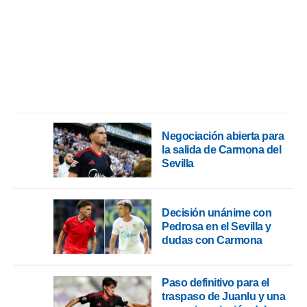
ento u
 de datos
er momento
ic en
o en
 Cookies
en
eb.
Negociación abierta para
y
socios
la salida de Carmona del
el
Sevilla
to de
Decisión unánime con
la
Pedrosa en el Sevilla y
 en un
dudas con Carmona
 y/o acceder
 de datos
ara
Paso definitivo para el
 anuncios
traspaso de Juanlu y una
ar perfiles