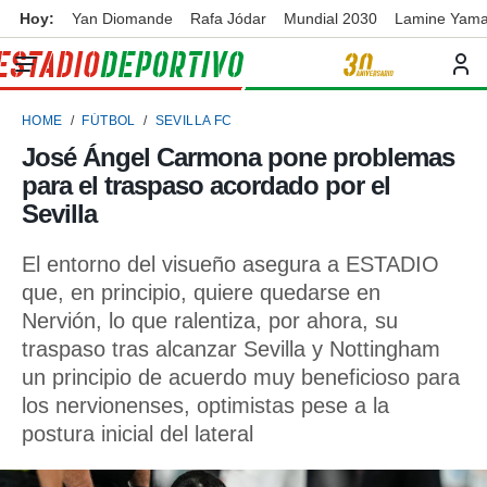
Hoy:
Yan Diomande
Rafa Jódar
Mundial 2030
Lamine Yama
privacidad
o de
ortivo
HOME
FÚTBOL
SEVILLA FC
ortivo.com)
borado por
José Ángel Carmona pone problemas
es para
para el traspaso acordado por el
ue la
 que se
Sevilla
e calidad.
eder a este
El entorno del visueño asegura a ESTADIO
ediante las
que, en principio, quiere quedarse en
opciones:
Nervión, lo que ralentiza, por ahora, su
ookies y
traspaso tras alcanzar Sevilla y Nottingham
e forma
un principio de acuerdo muy beneficioso para
los nervionenses, optimistas pese a la
d digital
ada, basada
postura inicial del lateral
mación
ediante
ecnologías