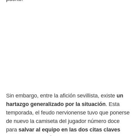
rtivo.com.
o, te
 de que
talarán
e sean
para
a
por el sitio
o se
cookies para
nto ni para
licidad o
ado, aunque
Sin embargo, entre la afición sevillista, existe
un
sualizar
general no
hartazgo generalizado por la situación
. Esta
ada. Puedes
temporada, el feudo nervionense tuvo que ponerse
 instalación
de nuevo la camiseta del jugador número doce
y acceder a
io web a
para
salvar al equipo en las dos citas claves
ste abono