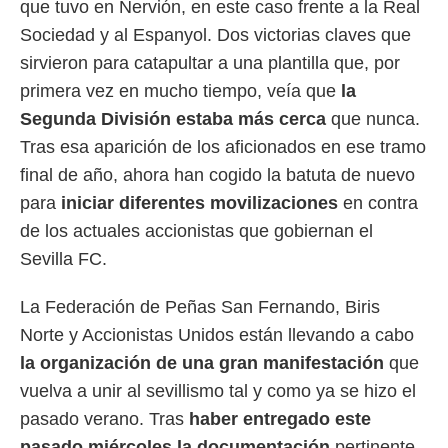
que tuvo en Nervión, en este caso frente a la Real
 botón
.
Sociedad y al Espanyol. Dos victorias claves que
sirvieron para catapultar a una plantilla que, por
nto,
primera vez en mucho tiempo, veía que
la
cios
Segunda División estaba más cerca
que nunca.
kies,
Tras esa aparición de los aficionados en ese tramo
ores únicos
as similares
final de año, ahora han cogido la batuta de nuevo
nar,
para
iniciar diferentes movilizaciones
en contra
rocesar
onales como
de los actuales accionistas que gobiernan el
 este sitio
Sevilla FC.
recciones IP
ficadores de
 posible
La Federación de Peñas San Fernando, Biris
s
Norte y Accionistas Unidos están llevando a cabo
 traten tus
nales en
la organización de una gran manifestación
que
 interés
vuelva a unir al sevillismo tal y como ya se hizo el
go a lo que
pasado verano. Tras
haber entregado este
nerte. Para
retirar su
pasado miércoles la documentación
pertinente