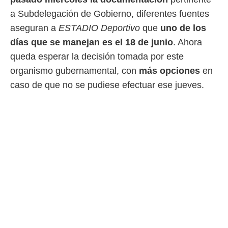
ento u
a Subdelegación de Gobierno, diferentes fuentes
 de datos
aseguran a
ESTADIO Deportivo
que
uno de los
er momento
días que se manejan es el 18 de junio
. Ahora
ic en
o en
queda esperar la decisión tomada por este
organismo gubernamental, con
más opciones
en
 Cookies
en
eb.
caso de que no se pudiese efectuar ese jueves.
y
socios
el
to de
la
 en un
 y/o acceder
 de datos
ara
 anuncios
ar perfiles