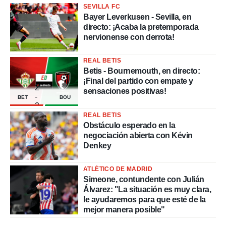
SEVILLA FC
Bayer Leverkusen - Sevilla, en
directo: ¡Acaba la pretemporada
nervionense con derrota!
REAL BETIS
Betis - Bournemouth, en directo:
¡Final del partido con empate y
2
sensaciones positivas!
-
BET
BOU
2
REAL BETIS
Obstáculo esperado en la
negociación abierta con Kévin
Denkey
ATLÉTICO DE MADRID
Simeone, contundente con Julián
Álvarez: "La situación es muy clara,
le ayudaremos para que esté de la
mejor manera posible"