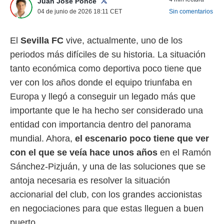
Juan José Ponce
 mismo.
04 de junio de 2026 18:11
CET
Sin comentarios
sultar más
 en nuestra
 Cookies
y
El
Sevilla FC
vive, actualmente, uno de los
ualquier
periodos más difíciles de su historia. La situación
ento
tanto económica como deportiva poco tiene que
 botón
ver con los años donde el equipo triunfaba en
ación de
kies
Europa y llegó a conseguir un legado más que
 disponible
importante que le ha hecho ser considerado una
e nuestra
.
entidad con importancia dentro del panorama
mundial. Ahora,
el escenario poco tiene que ver
IVAMENTE,
con el que se veía hace unos años
en el Ramón
Sánchez-Pizjuán, y una de las soluciones que se
as
antoja necesaria es resolver la situación
 a cookies
accionarial del club, con los grandes accionistas
 no aceptar
ón de
en negociaciones para que estas lleguen a buen
uedes
puerto.
uestro sitio