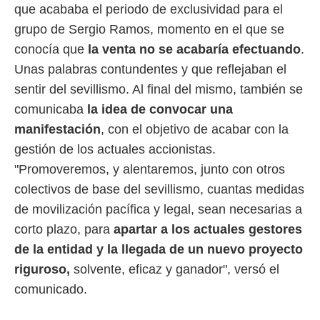
que acababa el periodo de exclusividad para el
o.
grupo de Sergio Ramos, momento en el que se
calización
precisa e
conocía que
la venta no se acabaría efectuando
.
ión mediante
Unas palabras contundentes y que reflejaban el
, publicidad
sentir del sevillismo. Al final del mismo, también se
comunicaba
la idea de convocar una
dos,
 publicidad
manifestación
, con el objetivo de acabar con la
,
gestión de los actuales accionistas.
ón de
 desarrollo
"Promoveremos, y alentaremos, junto con otros
s.
colectivos de base del sevillismo, cuantas medidas
tros 1199
de movilización pacífica y legal, sean necesarias a
ios
corto plazo, para
apartar a los actuales gestores
de la entidad y la llegada de un nuevo proyecto
riguroso,
solvente, eficaz y ganador", versó el
comunicado.