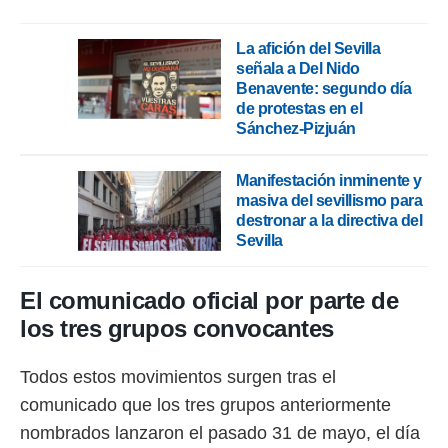
idad
a, utilizar
a
La afición del Sevilla
 la
señala a Del Nido
Benavente: segundo día
da, crear un
de protestas en el
personalizar
Sánchez-Pizjuán
o, uso de
a la
e contenido
Manifestación inminente y
do, medir el
masiva del sevillismo para
 de la
destronar a la directiva del
medir el
Sevilla
 del
 comprender
 través de
El comunicado oficial por parte de
s o a través
los tres grupos convocantes
nación de
edentes de
fuentes,
Todos estos movimientos surgen tras el
y mejora de
comunicado que los tres grupos anteriormente
os, uso de
ados con el
nombrados lanzaron el pasado 31 de mayo, el día
 seleccionar