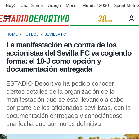
Hoy:
Unai Simón
Araújo
Messi
Mundial 2030
Sprint Moto
privacidad
o de
ortivo
HOME
FÚTBOL
SEVILLA FC
ortivo.com)
borado por
La manifestación en contra de los
es para
accionistas del Sevilla FC va cogiendo
ue la
 que se
forma: el 18-J como opción y
e calidad.
documentación entregada
eder a este
ediante las
ESTADIO Deportivo ha podido conocer
opciones:
ciertos detalles de la organización de la
ookies y
manifestación que se está llevando a cabo
e forma
por parte de los aficionados sevillistas, con la
documentación entregada y conociéndose
d digital
ada, basada
una fecha que aún no es definitiva
mación
ediante
ecnologías