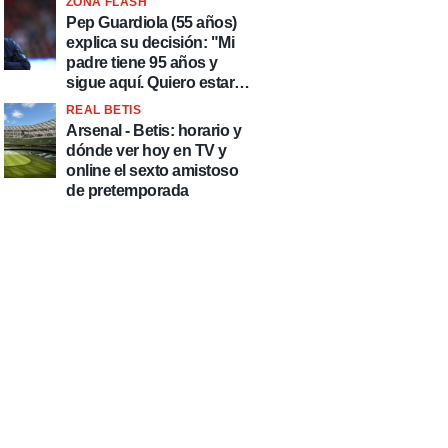
ZONA FLASH
país de delincuentes"
Pep Guardiola (55 años)
explica su decisión: "Mi
padre tiene 95 años y
sigue aquí. Quiero estar
más tiempo con él"
REAL BETIS
Arsenal - Betis: horario y
dónde ver hoy en TV y
online el sexto amistoso
de pretemporada