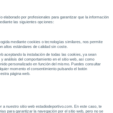
te
Marcos Llorente
Mastantuono
Mundial 2030
Rodri
Rafa 
o elaborado por profesionales para garantizar que la información
Fútbol
Motor
Tenis
Baloncest
ediante las siguientes opciones:
Motociclismo
ACB
Portadas
Laliga Hypermotion
Juegos Olímpicos
UEF
Tem
MotoGP
Resultados
Clasificación
Res
Dep
Euroliga
Opinión
Juegos Olímpicos de Invierno
AD Ceuta
Albacete
Cop
ecogida mediante cookies o tecnologías similares, nos permite
on altos estándares de calidad sin coste.
Burgos
Cádiz CF
Res
eb aceptando la instalación de todas las cookies, ya sean
CD Castellón
Celta Fortuna
Mun
 y análisis del comportamiento en el sitio web, así como
Córdoba CF
Eibar
Res
ntenido personalizado en función del mismo. Puedes consultar
alquier momento el consentimiento pulsando el botón
CD Eldense
FC Andorra
Fút
uestra página web.
Girona
Granada CF
Pre
Las Palmas
Leganés
Ser
Mallorca
Oviedo
Fic
Real Sociedad B
Real Valladolid
Sel
Sabadell
Real Sporting
r a nuestro sitio web estadiodeportivo.com. En este caso, te
Mun
to del Sevilla: sin
as para garantizar la navegación por el sitio web, pero no se
Tenerife
UD Almería