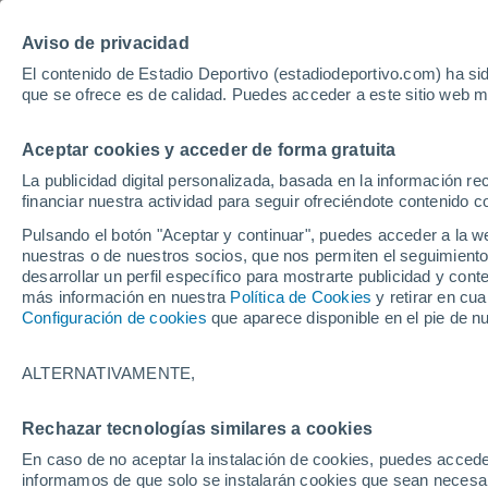
Hoy:
Guardiola
Luis de la Fuen
Aviso de privacidad
El contenido de Estadio Deportivo (estadiodeportivo.com) ha sid
que se ofrece es de calidad. Puedes acceder a este sitio web m
Laliga EA Sports
Padel
Clasificación
Resultados
Ciclismo
Aceptar cookies y acceder de forma gratuita
UFC
Alavés
Athletic Club de Bilbao
La publicidad digital personalizada, basada en la información r
financiar nuestra actividad para seguir ofreciéndote contenido c
Atlético de Madrid
FC Barcelona
Pulsando el botón "Aceptar y continuar", puedes acceder a la w
Real Betis
Celta de Vigo
nuestras o de nuestros socios, que nos permiten el seguimiento
Deportivo de A Coruña
Elche
desarrollar un perfil específico para mostrarte publicidad y co
más información en nuestra
Política de Cookies
y retirar en cu
Espanyol
Getafe
Configuración de cookies
que aparece disponible en el pie de n
Levante UD
Málaga CF
Osasuna
Racing de Santander
ALTERNATIVAMENTE,
Rayo Vallecano
Real Madrid
Real Sociedad
Sevilla FC
Rechazar tecnologías similares a cookies
HOME
FÚTBOL
SEVILLA FC
Valencia CF
Villarreal CF
En caso de no aceptar la instalación de cookies, puedes accede
Nuevo entrenamien
informamos de que solo se instalarán cookies que sean necesari