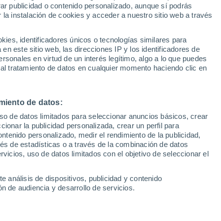
Sel
rar publicidad o contenido personalizado, aunque sí podrás
 Jordán
UEFA Champions League
 la instalación de cookies y acceder a nuestro sitio web a través
Can
Resultados
Clasificacion
Fút
es, identificadores únicos o tecnologías similares para
s Almeyda se ha ejercitado una vez más en
UEFA Europa League
n este sitio web, las direcciones IP y los identificadores de
1ª 
Resultados
Clasificacion
món Cisneros Palacios a falta de poco más
rsonales en virtud de un interés legítimo, algo a lo que puedes
 al tratamiento de datos en cualquier momento haciendo clic en
er amistoso de pretemporada, frente al
tado marcada por la no presencia de Joan
esto de sus compañeros
miento de datos:
uso de datos limitados para seleccionar anuncios básicos, crear
ccionar la publicidad personalizada, crear un perfil para
ontenido personalizado, medir el rendimiento de la publicidad,
vés de estadísticas o a través de la combinación de datos
rvicios, uso de datos limitados con el objetivo de seleccionar el
e análisis de dispositivos, publicidad y contenido
n de audiencia y desarrollo de servicios.