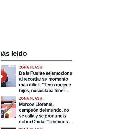
ás leído
ZONA FLASH
De la Fuente se emociona
al recordar su momento
más difícil: "Tenía mujer e
hijos, necesitaba tener
ingresos y volver al
ZONA FLASH
fútbol"
Marcos Llorente,
campeón del mundo, no
se calla y se pronuncia
sobre Ceuta: "Tenemos
que defender nuestro