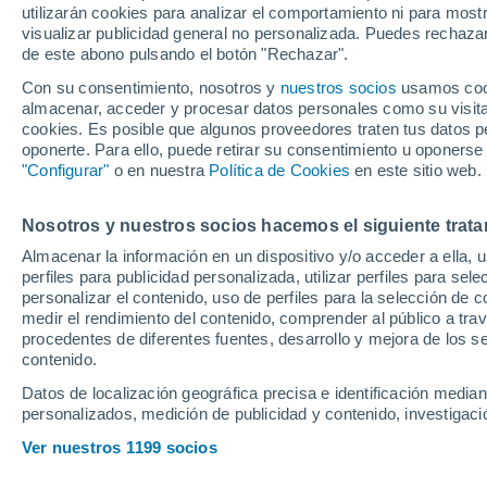
utilizarán cookies para analizar el comportamiento ni para most
Iheanacho y Joan
visualizar publicidad general no personalizada. Puedes rechazar
de este abono pulsando el botón "Rechazar".
Con su consentimiento, nosotros y
nuestros socios
usamos cooki
El equipo que entrena Matía
almacenar, acceder y procesar datos personales como su visita e
la Ciudad Deportiva José Ra
cookies. Es posible que algunos proveedores traten tus datos pe
oponerte. Para ello, puede retirar su consentimiento u oponerse
de 48 horas de jugar su prim
"Configurar"
o en nuestra
Política de Cookies
en este sitio web.
Birmingham. La sesión ha es
Jordán e Iheanacho con el r
Nosotros y nuestros socios hacemos el siguiente trata
Almacenar la información en un dispositivo y/o acceder a ella, 
perfiles para publicidad personalizada, utilizar perfiles para sele
personalizar el contenido, uso de perfiles para la selección de c
medir el rendimiento del contenido, comprender al público a tra
procedentes de diferentes fuentes, desarrollo y mejora de los se
contenido.
Datos de localización geográfica precisa e identificación mediant
personalizados, medición de publicidad y contenido, investigació
Ver nuestros 1199 socios