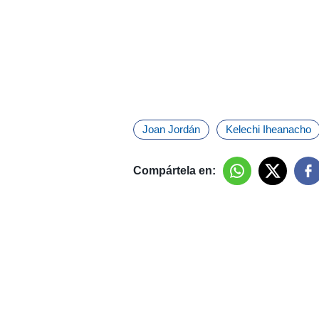
Joan Jordán
Kelechi Iheanacho
Compártela en: