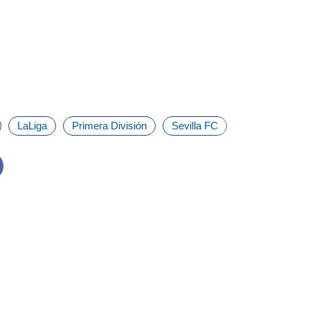
LaLiga
Primera División
Sevilla FC