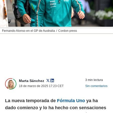
nos permite
ACEPTAR
estra
Y
ara seguir
CONTINUAR
e contenido
stándares
sin coste.
CONFIGURAR
Fernando Alonso en el GP de Australia
Cordon press
 botón
continuar",
RECHAZAR
der a la
ndo la
 de todas
, ya sean
de nuestros
 nos
 y análisis
3 min lectura
Marta Sánchez
tamiento en
18 de marzo de 2025 17:23
CET
Sin comentarios
b, así como
un perfil
para
La nueva temporada de
Fórmula Uno
ya ha
ublicidad y
dado comienzo y lo ha hecho con sensaciones
do en