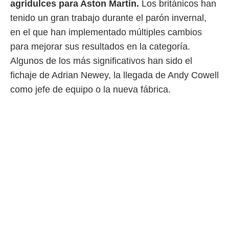
agridulces para Aston Martin.
Los británicos han
 mismo.
tenido un gran trabajo durante el parón invernal,
sultar más
 en nuestra
en el que han implementado múltiples cambios
 Cookies
y
para mejorar sus resultados en la categoría.
ualquier
Algunos de los más significativos han sido el
ento
fichaje de Adrian Newey, la llegada de Andy Cowell
 botón
ación de
como jefe de equipo o la nueva fábrica.
kies
 disponible
e nuestra
.
IVAMENTE,
as
 a cookies
 no aceptar
ón de
uedes
uestro sitio