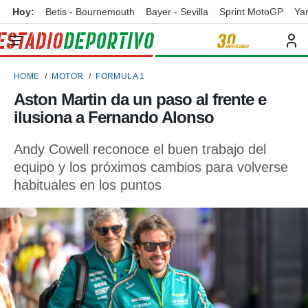
Hoy:
Betis - Bournemouth
Bayer - Sevilla
Sprint MotoGP
Ya
privacidad
o de
ortivo
HOME
MOTOR
FORMULA 1
ortivo.com)
borado por
Aston Martin da un paso al frente e
es para
ilusiona a Fernando Alonso
ue la
 que se
e calidad.
Andy Cowell reconoce el buen trabajo del
eder a este
equipo y los próximos cambios para volverse
ediante las
habituales en los puntos
opciones:
ookies y
e forma
d digital
ada, basada
mación
ediante
ecnologías