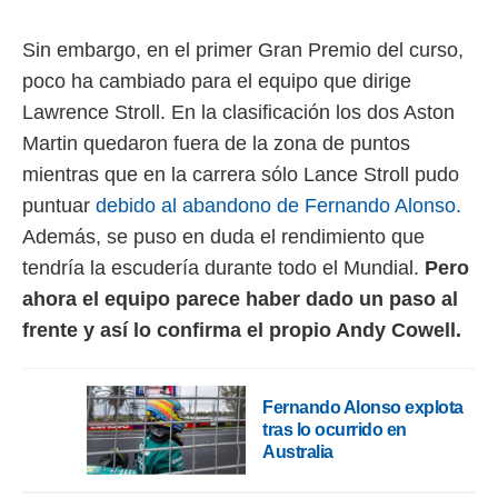
rtivo.com.
Sin embargo, en el primer Gran Premio del curso,
o, te
poco ha cambiado para el equipo que dirige
 de que
talarán
Lawrence Stroll. En la clasificación los dos Aston
e sean
Martin quedaron fuera de la zona de puntos
para
a
mientras que en la carrera sólo Lance Stroll pudo
por el sitio
puntuar
debido al abandono de Fernando Alonso.
o se
cookies para
Además, se puso en duda el rendimiento que
tendría la escudería durante todo el Mundial.
Pero
nto ni para
licidad o
ahora el equipo parece haber dado un paso al
frente y así lo confirma el propio Andy Cowell.
ado, aunque
sualizar
general no
ada. Puedes
Fernando Alonso explota
 instalación
tras lo ocurrido en
y acceder a
Australia
io web a
ste abono