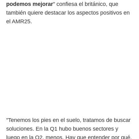
ento u
podemos mejorar
" confiesa el británico, que
también quiere destacar los aspectos positivos en
 de datos
er momento
el AMR25.
ic en
o en
 Cookies
en
eb.
y
socios
el
to de
la
 en un
 y/o acceder
 de datos
"Tenemos los pies en el suelo, tratamos de buscar
ara
soluciones. En la Q1 hubo buenos sectores y
 anuncios
ar perfiles
luego en la Q2, menos. Hay que entender por qué.