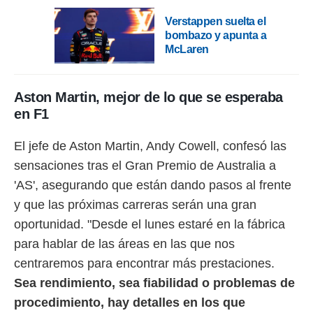
 botón
.
Verstappen suelta el
bombazo y apunta a
McLaren
nto,
cios
kies,
Aston Martin, mejor de lo que se esperaba
ores únicos
en F1
as similares
nar,
El jefe de Aston Martin, Andy Cowell, confesó las
rocesar
onales como
sensaciones tras el Gran Premio de Australia a
 este sitio
'AS', asegurando que están dando pasos al frente
recciones IP
ficadores de
y que las próximas carreras serán una gran
 posible
oportunidad. "Desde el lunes estaré en la fábrica
s
 traten tus
para hablar de las áreas en las que nos
nales en
centraremos para encontrar más prestaciones.
 interés
go a lo que
Sea rendimiento, sea fiabilidad o problemas de
nerte. Para
procedimiento, hay detalles en los que
retirar su