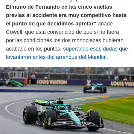
idad
El ritmo de Fernando en las cinco vueltas
a, utilizar
a
previas al accidente era muy competitivo hasta
 la
el punto de que decidimos apretar"
añade
da, crear un
Cowell, que está convencido de que si no fuera
personalizar
por las condiciones los dos monoplazas hubieran
o, uso de
a la
acabado en los puntos,
superando esas dudas que
e contenido
levantaron antes del arranque del Mundial.
do, medir el
 de la
medir el
 del
 comprender
 través de
s o a través
nación de
edentes de
fuentes,
y mejora de
os, uso de
ados con el
 seleccionar