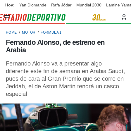
Hoy:
Yan Diomande
Rafa Jódar
Mundial 2030
Lamine Yama
privacidad
o de
ortivo
HOME
MOTOR
FORMULA 1
ortivo.com)
borado por
Fernando Alonso, de estreno en
es para
Arabia
ue la
 que se
e calidad.
Fernando Alonso va a presentar algo
eder a este
diferente este fin de semana en Arabia Saudí,
ediante las
pues de cara al Gran Premio que se corre en
opciones:
Jeddah, el de Aston Martin tendrá un casco
ookies y
especial
e forma
d digital
ada, basada
mación
ediante
ecnologías