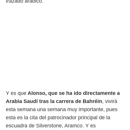
trazado arábico.
rtivo.com.
o, te
 de que
talarán
e sean
para
a
por el sitio
o se
cookies para
nto ni para
licidad o
ado, aunque
Y es que
Alonso, que se ha ido directamente a
sualizar
general no
Arabia Saudí tras la carrera de Bahréin
, vivirá
ada. Puedes
esta semana una semana muy importante, pues
 instalación
y acceder a
esta es la cita del patrocinador principal de la
io web a
escuadra de Silverstone, Aramco. Y es
ste abono