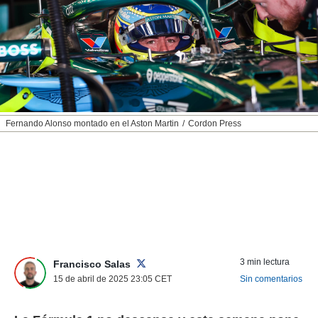
nos permite
ACEPTAR
estra
Y
ara seguir
CONTINUAR
e contenido
stándares
sin coste.
CONFIGURAR
 botón
continuar",
RECHAZAR
Fernando Alonso montado en el Aston Martin
Cordon Press
der a la
ndo la
 de todas
, ya sean
de nuestros
 nos
 y análisis
tamiento en
b, así como
3 min lectura
un perfil
Francisco Salas
para
15 de abril de 2025 23:05
CET
Sin comentarios
ublicidad y
do en