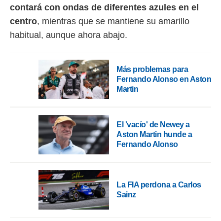
idad
contará con ondas de diferentes azules en el
a, utilizar
centro
, mientras que se mantiene su amarillo
a
 la
habitual, aunque ahora abajo.
da, crear un
personalizar
o, uso de
Más problemas para
a la
Fernando Alonso en Aston
e contenido
Martin
do, medir el
 de la
medir el
El 'vacío' de Newey a
 del
 comprender
Aston Martin hunde a
 través de
Fernando Alonso
s o a través
nación de
edentes de
fuentes,
La FIA perdona a Carlos
y mejora de
Sainz
os, uso de
ados con el
 seleccionar