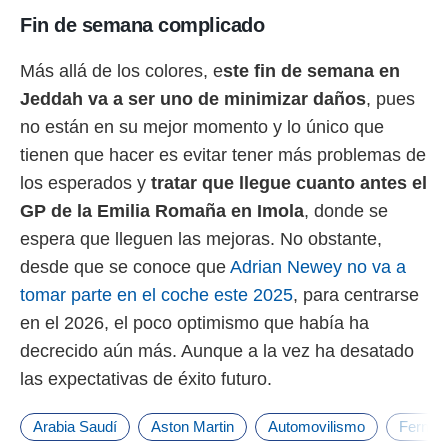
o.
Fin de semana complicado
calización
precisa e
Más allá de los colores, e
ste fin de semana en
ión mediante
Jeddah va a ser uno de minimizar daños
, pues
, publicidad
no están en su mejor momento y lo único que
tienen que hacer es evitar tener más problemas de
dos,
 publicidad
los esperados y
tratar que llegue cuanto antes el
,
GP de la Emilia Romaña en Imola
, donde se
ón de
 desarrollo
espera que lleguen las mejoras. No obstante,
s.
desde que se conoce que
Adrian Newey no va a
tros 1199
tomar parte en el coche este 2025
, para centrarse
ios
en el 2026, el poco optimismo que había ha
decrecido aún más. Aunque a la vez ha desatado
las expectativas de éxito futuro.
Arabia Saudí
Aston Martin
Automovilismo
Fernan