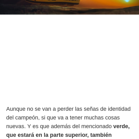
ento u
 de datos
er momento
ic en
o en
 Cookies
en
eb.
y
socios
el
to de
la
 en un
Aunque no se van a perder las señas de identidad
 y/o acceder
del campeón, si que va a tener muchas cosas
 de datos
ara
nuevas. Y es que además del mencionado
verde,
 anuncios
que estará en la parte superior, también
ar perfiles