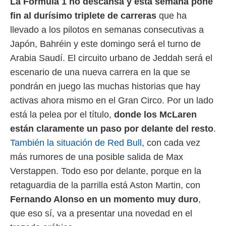
La Fórmula 1 no descansa y esta semana pone
 mismo.
fin al durísimo triplete de carreras
que ha
sultar más
 en nuestra
llevado a los pilotos en semanas consecutivas a
 Cookies
y
Japón, Bahréin y este domingo será el turno de
ualquier
Arabia Saudí. El circuito urbano de Jeddah será el
ento
escenario de una nueva carrera en la que se
 botón
pondrán en juego las muchas historias que hay
ación de
kies
activas ahora mismo en el Gran Circo. Por un lado
 disponible
está la pelea por el título,
donde los McLaren
e nuestra
.
están claramente un paso por delante del resto
.
También la situación de Red Bull
, con cada vez
IVAMENTE,
más rumores de una posible salida de Max
Verstappen. Todo eso por delante, porque en la
as
 a cookies
retaguardia de la parrilla está Aston Martin, con
 no aceptar
Fernando Alonso en un momento muy duro
,
ón de
que eso sí, va a presentar una novedad en el
uedes
uestro sitio