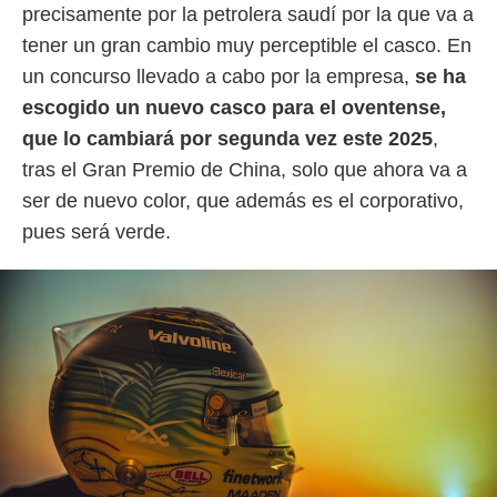
 botón
precisamente por la petrolera saudí por la que va a
.
tener un gran cambio muy perceptible el casco. En
un concurso llevado a cabo por la empresa,
se ha
nto,
escogido un nuevo casco para el oventense,
cios
que lo cambiará por segunda vez este 2025
,
kies,
tras el Gran Premio de China, solo que ahora va a
ores únicos
as similares
ser de nuevo color, que además es el corporativo,
nar,
pues será verde.
rocesar
onales como
 este sitio
recciones IP
ficadores de
 posible
s
 traten tus
nales en
 interés
go a lo que
nerte. Para
retirar su