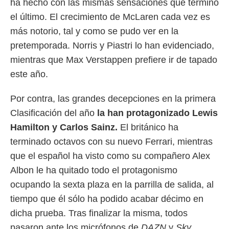
ha hecho con las mismas sensaciones que terminó
 mismo.
el último. El crecimiento de McLaren cada vez es
sultar más
 en nuestra
más notorio, tal y como se pudo ver en la
 Cookies
y
pretemporada. Norris y Piastri lo han evidenciado,
ualquier
mientras que Max Verstappen prefiere ir de tapado
ento
este año.
 botón
ación de
kies
Por contra, las grandes decepciones en la primera
 disponible
Clasificación del año
la han protagonizado Lewis
e nuestra
.
Hamilton y Carlos Sainz.
El británico ha
terminado octavos con su nuevo Ferrari, mientras
IVAMENTE,
que el español ha visto como su compañero Alex
Albon le ha quitado todo el protagonismo
as
ocupando la sexta plaza en la parrilla de salida, al
 a cookies
tiempo que él sólo ha podido acabar décimo en
 no aceptar
ón de
dicha prueba. Tras finalizar la misma, todos
uedes
pasaron ante los micrófonos de
DAZN
y
Sky
uestro sitio