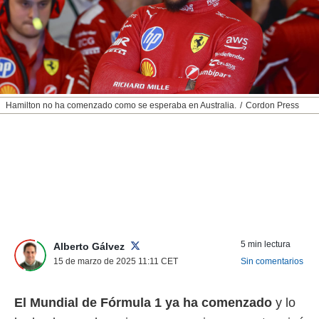
nos permite
ACEPTAR
estra
Y
ara seguir
CONTINUAR
e contenido
stándares
sin coste.
CONFIGURAR
 botón
Hamilton no ha comenzado como se esperaba en Australia.
Cordon Press
continuar",
RECHAZAR
der a la
ndo la
 de todas
, ya sean
de nuestros
 nos
 y análisis
tamiento en
5 min lectura
Alberto Gálvez
b, así como
15 de marzo de 2025 11:11
CET
Sin comentarios
un perfil
para
ublicidad y
El Mundial de Fórmula 1 ya ha comenzado
y lo
do en