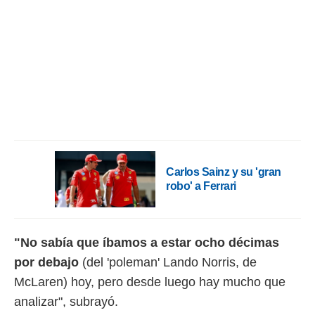
ento u
 de datos
er momento
ic en
o en
 Cookies
en
eb.
y
socios
el
Carlos Sainz y su 'gran
robo' a Ferrari
to de
la
 en un
"No sabía que íbamos a estar ocho décimas
 y/o acceder
por debajo
(del 'poleman' Lando Norris, de
 de datos
ara
McLaren) hoy, pero desde luego hay mucho que
 anuncios
analizar", subrayó.
ar perfiles