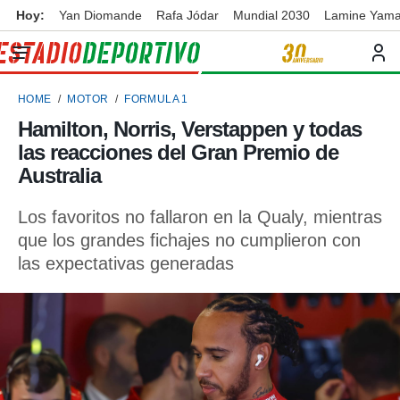
Hoy:
Yan Diomande
Rafa Jódar
Mundial 2030
Lamine Yama
privacidad
o de
ortivo
HOME
MOTOR
FORMULA 1
ortivo.com)
borado por
Hamilton, Norris, Verstappen y todas
es para
las reacciones del Gran Premio de
ue la
 que se
Australia
e calidad.
eder a este
Los favoritos no fallaron en la Qualy, mientras
ediante las
que los grandes fichajes no cumplieron con
opciones:
las expectativas generadas
ookies y
e forma
d digital
ada, basada
mación
ediante
ecnologías