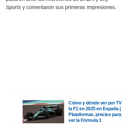
Sports
y comentaron sus primeras impresiones.
rtivo.com.
o, te
 de que
talarán
e sean
para
a
por el sitio
o se
cookies para
nto ni para
licidad o
ado, aunque
sualizar
general no
Cómo y dónde ver por TV
ada. Puedes
la F1 en 2025 en España |
 instalación
Plataformas, precios para
y acceder a
ver la Fórmula 1
io web a
ste abono