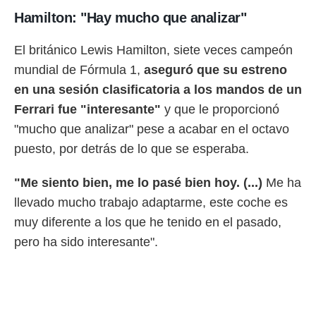
 botón
Hamilton: "Hay mucho que analizar"
.
El británico Lewis Hamilton, siete veces campeón
nto,
mundial de Fórmula 1,
aseguró que su estreno
cios
en una sesión clasificatoria a los mandos de un
kies,
ores únicos
Ferrari fue "interesante"
y que le proporcionó
as similares
"mucho que analizar" pese a acabar en el octavo
nar,
rocesar
puesto, por detrás de lo que se esperaba.
onales como
 este sitio
"Me siento bien, me lo pasé bien hoy. (...)
Me ha
recciones IP
ficadores de
llevado mucho trabajo adaptarme, este coche es
 posible
muy diferente a los que he tenido en el pasado,
s
pero ha sido interesante".
 traten tus
nales en
 interés
go a lo que
nerte. Para
retirar su