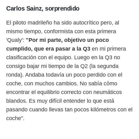
idad
Carlos Sainz, sorprendido
a, utilizar
a
 la
El piloto madrileño ha sido autocrítico pero, al
mismo tiempo, conformista con esta primera
da, crear un
personalizar
'Qualy':
"Por mi parte, objetivo un poco
o, uso de
cumplido, que era pasar a la Q3
en mi primera
a la
e contenido
clasificación con el equipo. Luego en la Q3 no
do, medir el
consigo bajar mi tiempo de la Q2 (la segunda
 de la
medir el
ronda). Andaba todavía un poco perdido con el
 del
coche, con muchos cambios. No sabía cómo
 comprender
 través de
encontrar el equilibrio correcto con neumáticos
s o a través
blandos. Es muy difícil entender lo que está
nación de
edentes de
pasando cuando llevas tan pocos kilómetros con el
fuentes,
coche".
y mejora de
os, uso de
ados con el
 seleccionar