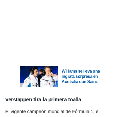
o.
calización
precisa e
ión mediante
, publicidad
dos,
 publicidad
,
ón de
 desarrollo
s.
Williams se lleva una
tros 1199
ingrata sorpresa en
ios
Australia con Sainz
Verstappen tira la primera toalla
El vigente campeón mundial de Fórmula 1, el