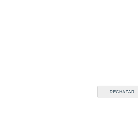
tomar la salida en la Q2 pa
carrera 'sprint'
, y su herman
rápida por exceder los límites
RECHAZAR