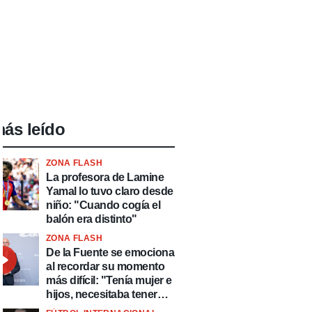
ás leído
ZONA FLASH
La profesora de Lamine
Yamal lo tuvo claro desde
niño: "Cuando cogía el
balón era distinto"
ZONA FLASH
De la Fuente se emociona
al recordar su momento
más difícil: "Tenía mujer e
hijos, necesitaba tener
ingresos y volver al