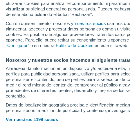
utilizarán cookies para analizar el comportamiento ni para most
Assen con la firm
visualizar publicidad general no personalizada. Puedes rechazar
de este abono pulsando el botón "Rechazar".
Con su consentimiento, nosotros y
nuestros socios
usamos cooki
El piloto de Ducati sufre de l
almacenar, acceder y procesar datos personales como su visita e
de la República Checa, dond
cookies. Es posible que algunos proveedores traten tus datos pe
oponerte. Para ello, puede retirar su consentimiento u oponerse
muebles pese a llegar lanzad
"Configurar"
o en nuestra
Política de Cookies
en este sitio web.
su título mundial en MotoGP
Nosotros y nuestros socios hacemos el siguiente trata
Almacenar la información en un dispositivo y/o acceder a ella, 
perfiles para publicidad personalizada, utilizar perfiles para sele
personalizar el contenido, uso de perfiles para la selección de c
medir el rendimiento del contenido, comprender al público a tra
procedentes de diferentes fuentes, desarrollo y mejora de los se
contenido.
Datos de localización geográfica precisa e identificación mediant
personalizados, medición de publicidad y contenido, investigació
Ver nuestros 1199 socios