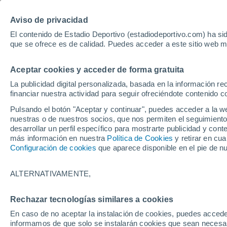
Hoy:
Yan Diomande
Aviso de privacidad
El contenido de Estadio Deportivo (estadiodeportivo.com) ha sid
que se ofrece es de calidad. Puedes acceder a este sitio web m
Laliga EA Sports
Padel
Clasificación
Resultados
Ciclismo
Aceptar cookies y acceder de forma gratuita
UFC
Alavés
Athletic Club de Bilbao
La publicidad digital personalizada, basada en la información r
financiar nuestra actividad para seguir ofreciéndote contenido c
Atlético de Madrid
FC Barcelona
Pulsando el botón "Aceptar y continuar", puedes acceder a la w
Real Betis
Celta de Vigo
nuestras o de nuestros socios, que nos permiten el seguimiento
Deportivo de A Coruña
Elche
desarrollar un perfil específico para mostrarte publicidad y co
más información en nuestra
Política de Cookies
y retirar en cu
Espanyol
Getafe
Configuración de cookies
que aparece disponible en el pie de n
Levante UD
Málaga CF
Osasuna
Racing de Santander
ALTERNATIVAMENTE,
Rayo Vallecano
Real Madrid
Real Sociedad
Sevilla FC
Rechazar tecnologías similares a cookies
HOME
MOTOR
MOTOGP
Valencia CF
Villarreal CF
En caso de no aceptar la instalación de cookies, puedes accede
Marc Márquez se l
informamos de que solo se instalarán cookies que sean necesari