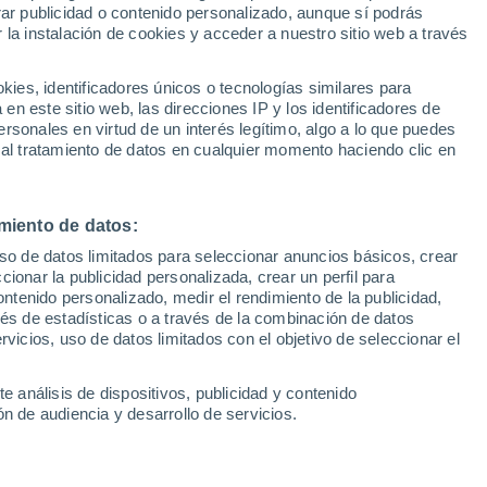
Sel
rar publicidad o contenido personalizado, aunque sí podrás
a de Jorge Martín
UEFA Champions League
 la instalación de cookies y acceder a nuestro sitio web a través
Can
Resultados
Clasificacion
Fút
es, identificadores únicos o tecnologías similares para
o lindo en la clasificación del Gran Premio
UEFA Europa League
n este sitio web, las direcciones IP y los identificadores de
1ª 
Resultados
Clasificacion
e no ha podido más que salvar los
rsonales en virtud de un interés legítimo, algo a lo que puedes
 al tratamiento de datos en cualquier momento haciendo clic en
o y con opciones renovadas de revalidar
miento de datos:
uso de datos limitados para seleccionar anuncios básicos, crear
ccionar la publicidad personalizada, crear un perfil para
ontenido personalizado, medir el rendimiento de la publicidad,
vés de estadísticas o a través de la combinación de datos
rvicios, uso de datos limitados con el objetivo de seleccionar el
e análisis de dispositivos, publicidad y contenido
n de audiencia y desarrollo de servicios.