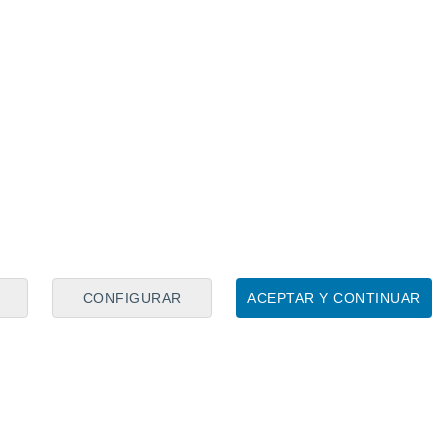
ra recuperarse lo mejor posible para la
o, Marc, veía cancelada su primera vuelta
 de la pista en la curva trece.
CONFIGURAR
ACEPTAR Y CONTINUAR