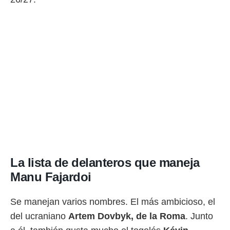
rtivo.com.
o, te
 de que
talarán
e sean
para
a
por el sitio
o se
cookies para
nto ni para
licidad o
ado, aunque
La lista de delanteros que maneja
sualizar
Manu Fajardoi
general no
ada. Puedes
 instalación
Se manejan varios nombres. El más ambicioso, el
y acceder a
io web a
del ucraniano
Artem Dovbyk, de la Roma
. Junto
ste abono