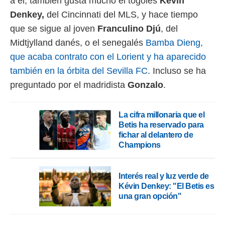
a él, también gusta mucho el togolés
Kévin
 botón
.
Denkey,
del Cincinnati del MLS, y hace tiempo
que se sigue al joven
Franculino Djú
, del
nto,
Midtjylland danés, o el senegalés
Bamba Dieng,
que acaba contrato con el Lorient y ha aparecido
cios
kies,
también en la órbita del Sevilla FC
. Incluso se ha
ores únicos
preguntado por el madridista
Gonzalo
.
as similares
nar,
rocesar
onales como
La cifra millonaria que el
 este sitio
Betis ha reservado para
recciones IP
fichar al delantero de
ficadores de
Champions
 posible
s
 traten tus
Interés real y luz verde de
nales en
Kévin Denkey: "El Betis es
 interés
una gran opción"
go a lo que
nerte. Para
retirar su