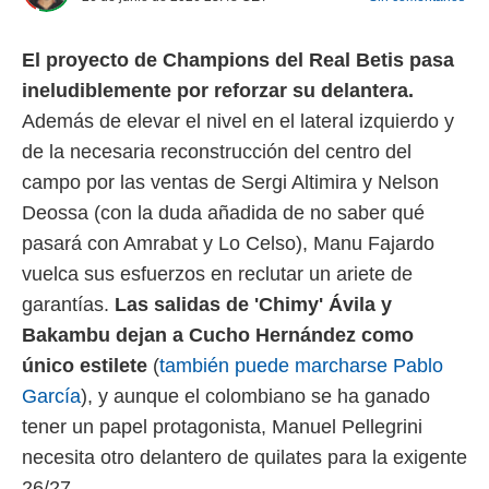
 mismo.
sultar más
El proyecto de Champions del Real Betis pasa
 en nuestra
 Cookies
y
ineludiblemente por reforzar su delantera.
ualquier
Además de elevar el nivel en el lateral izquierdo y
ento
de la necesaria reconstrucción del centro del
 botón
campo por las ventas de Sergi Altimira y Nelson
ación de
kies
Deossa (con la duda añadida de no saber qué
 disponible
pasará con Amrabat y Lo Celso), Manu Fajardo
e nuestra
.
vuelca sus esfuerzos en reclutar un ariete de
garantías.
Las salidas de 'Chimy' Ávila y
IVAMENTE,
Bakambu dejan a Cucho Hernández como
único estilete
(
también puede marcharse Pablo
as
García
), y aunque el colombiano se ha ganado
 a cookies
tener un papel protagonista, Manuel Pellegrini
 no aceptar
ón de
necesita otro delantero de quilates para la exigente
uedes
26/27.
uestro sitio