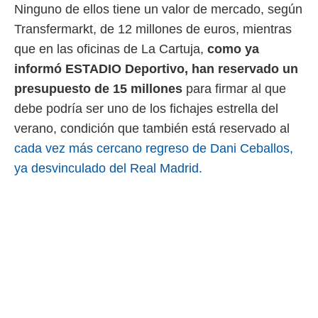
ento u
Ninguno de ellos tiene un valor de mercado, según
Transfermarkt, de 12 millones de euros, mientras
 de datos
er momento
que en las oficinas de La Cartuja,
como ya
ic en
informó ESTADIO Deportivo, han reservado un
o en
presupuesto de 15 millones
para firmar al que
 Cookies
en
debe podría ser uno de los fichajes estrella del
eb.
verano, condición que también está reservado al
y
cada vez más cercano regreso de Dani Ceballos,
socios
ya desvinculado del Real Madrid.
el
to de
la
 en un
 y/o acceder
 de datos
ara
 anuncios
ar perfiles