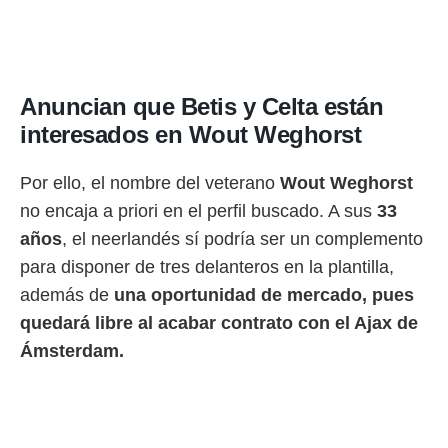
idad
a, utilizar
a
 la
da, crear un
Anuncian que Betis y Celta están
personalizar
interesados en Wout Weghorst
o, uso de
a la
e contenido
Por ello, el nombre del veterano
Wout Weghorst
do, medir el
no encaja a priori en el perfil buscado. A sus
33
 de la
medir el
años
, el neerlandés sí podría ser un complemento
 del
para disponer de tres delanteros en la plantilla,
 comprender
 través de
además de
una oportunidad de mercado, pues
s o a través
quedará libre al acabar contrato con el Ajax de
nación de
edentes de
Ámsterdam.
fuentes,
y mejora de
os, uso de
ados con el
 seleccionar