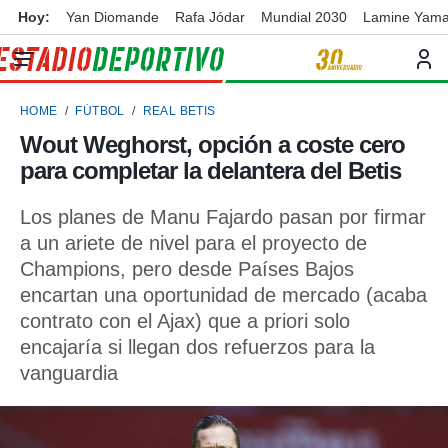
Hoy:
Yan Diomande
Rafa Jódar
Mundial 2030
Lamine Yama
privacidad
o de
ortivo
HOME
FÚTBOL
REAL BETIS
ortivo.com)
borado por
Wout Weghorst, opción a coste cero
es para
para completar la delantera del Betis
ue la
 que se
e calidad.
Los planes de Manu Fajardo pasan por firmar
eder a este
a un ariete de nivel para el proyecto de
ediante las
Champions, pero desde Países Bajos
opciones:
encartan una oportunidad de mercado (acaba
ookies y
contrato con el Ajax) que a priori solo
e forma
encajaría si llegan dos refuerzos para la
vanguardia
d digital
ada, basada
mación
ediante
ecnologías