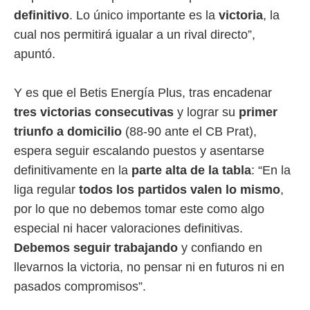
definitivo
. Lo único importante es la
victoria
, la
rtivo.com.
cual nos permitirá igualar a un rival directo”,
o, te
 de que
apuntó.
talarán
e sean
Y es que el Betis Energía Plus, tras encadenar
para
a
tres victorias consecutivas
y lograr su
primer
por el sitio
triunfo a domicilio
(88-90 ante el CB Prat),
o se
cookies para
espera seguir escalando puestos y asentarse
definitivamente en la
parte alta de la tabla
: “En la
nto ni para
licidad o
liga regular
todos los partidos valen lo mismo
,
por lo que no debemos tomar este como algo
ado, aunque
sualizar
especial ni hacer valoraciones definitivas.
general no
Debemos seguir trabajando
y confiando en
ada. Puedes
 instalación
llevarnos la victoria, no pensar ni en futuros ni en
y acceder a
pasados compromisos”.
io web a
ste abono