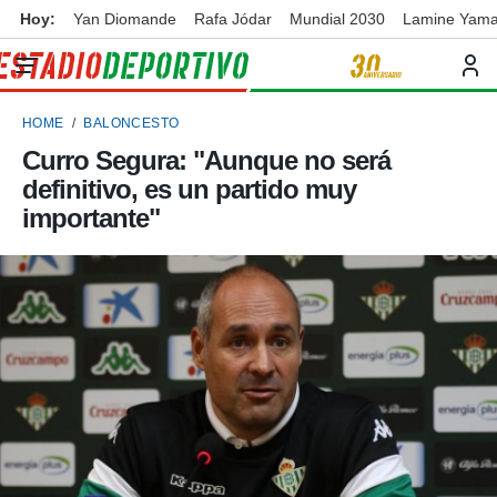
Hoy:
Yan Diomande
Rafa Jódar
Mundial 2030
Lamine Yama
privacidad
o de
ortivo
HOME
BALONCESTO
ortivo.com)
borado por
Curro Segura: "Aunque no será
es para
definitivo, es un partido muy
ue la
 que se
importante"
e calidad.
eder a este
ediante las
opciones:
ookies y
e forma
d digital
ada, basada
mación
ediante
ecnologías