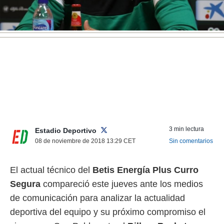
nos permite
ACEPTAR
estra
Y
ara seguir
CONTINUAR
e contenido
stándares
sin coste.
CONFIGURAR
 botón
continuar",
RECHAZAR
der a la
ndo la
 de todas
, ya sean
de nuestros
3 min lectura
Estadio Deportivo
 nos
08 de noviembre de 2018 13:29
CET
Sin comentarios
 y análisis
tamiento en
El actual técnico del
Betis Energía Plus
Curro
b, así como
Segura
compareció este jueves ante los medios
un perfil
para
de comunicación para analizar la actualidad
ublicidad y
deportiva del equipo y su próximo compromiso el
do en