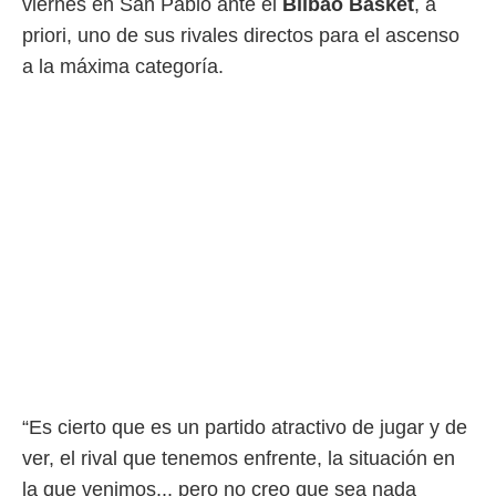
viernes en San Pablo ante el
Bilbao Basket
, a
 mismo.
priori, uno de sus rivales directos para el ascenso
sultar más
 en nuestra
a la máxima categoría.
 Cookies
y
ualquier
ento
 botón
ación de
kies
 disponible
e nuestra
.
IVAMENTE,
as
 a cookies
“Es cierto que es un partido atractivo de jugar y de
 no aceptar
ón de
ver, el rival que tenemos enfrente, la situación en
uedes
la que venimos... pero no creo que sea nada
uestro sitio