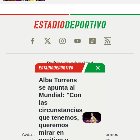
Política de privacidad
Política de cookies
Alba Torrens
Política Comercial
se apunta al
Aviso legal
Mundial: "Con
Configuración de privacidad
las
Sobre nosotros
circunstancias
Código Ético
que tenemos,
queremos
mirar en
Avda. San Francisco Javier, 22 · Edificio Hermes