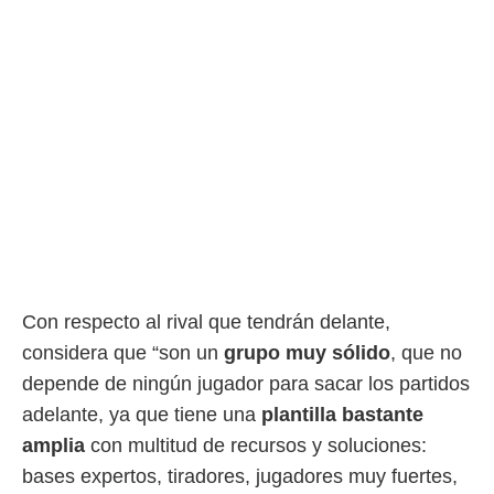
 botón
.
nto,
cios
kies,
ores únicos
as similares
nar,
rocesar
onales como
 este sitio
recciones IP
ficadores de
Con respecto al rival que tendrán delante,
 posible
considera que “son un
grupo muy sólido
, que no
s
 traten tus
depende de ningún jugador para sacar los partidos
nales en
adelante, ya que tiene una
plantilla bastante
 interés
go a lo que
amplia
con multitud de recursos y soluciones:
nerte. Para
bases expertos, tiradores, jugadores muy fuertes,
retirar su