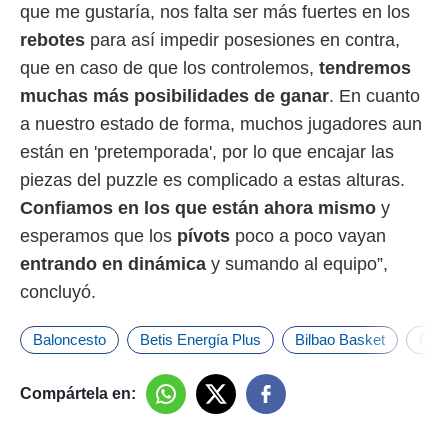
idad
que me gustaría, nos falta ser más fuertes en los
a, utilizar
rebotes
para así impedir posesiones en contra,
a
 la
que en caso de que los controlemos,
tendremos
muchas más posibilidades de ganar
. En cuanto
da, crear un
personalizar
a nuestro estado de forma, muchos jugadores aun
o, uso de
están en 'pretemporada', por lo que encajar las
a la
e contenido
piezas del puzzle es complicado a estas alturas.
do, medir el
Confiamos en los que están ahora mismo
y
 de la
esperamos que los
pívots
poco a poco vayan
medir el
 del
entrando en dinámica
y sumando al equipo”,
 comprender
concluyó.
 través de
s o a través
nación de
Baloncesto
Betis Energía Plus
Bilbao Basket
Cur
edentes de
fuentes,
y mejora de
Compártela en:
os, uso de
ados con el
 seleccionar