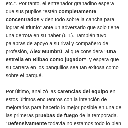
ento u
etc.”. Por tanto, el entrenador granadino espera
que sus pupilos “estén
completamente
 de datos
er momento
concentrados
y den todo sobre la cancha para
ic en
lograr el triunfo” ante un adversario que solo tiene
o en
una derrota en su haber (6-1). También tuvo
 Cookies
en
palabras de apoyo a su rival y compañero de
eb.
profesión,
Álex Mumbrú
, al que considera
“una
y
estrella en Bilbao como jugador”
, y espera que
socios
su carrera en los banquillos sea tan exitosa como
el
sobre el parqué.
to de
Por último, analizó las
carencias del equipo
en
la
 en un
estos últimos encuentros con la intención de
 y/o acceder
mejorarlos para hacerlo lo mejor posible en una de
 de datos
ara
las primeras
pruebas de fuego
de la temporada.
 anuncios
“
Defensivamente
todavía no estamos todo lo bien
ar perfiles