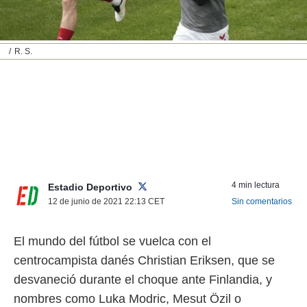
nos permite
ACEPTAR
estra
Y
ara seguir
CONTINUAR
e contenido
R. S.
stándares
sin coste.
CONFIGURAR
 botón
continuar",
RECHAZAR
der a la
ndo la
 de todas
, ya sean
de nuestros
4 min lectura
Estadio Deportivo
 nos
12 de junio de 2021 22:13
CET
Sin comentarios
 y análisis
tamiento en
El mundo del fútbol se vuelca con el
b, así como
un perfil
centrocampista danés Christian Eriksen, que se
para
desvaneció durante el choque ante Finlandia, y
ublicidad y
nombres como Luka Modric, Mesut Özil o
do en