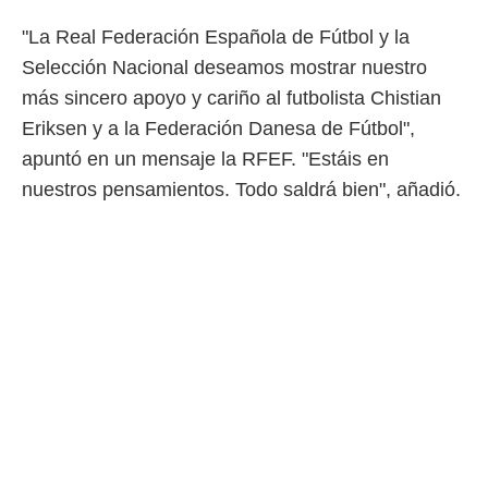
 botón
.
"La Real Federación Española de Fútbol y la
Selección Nacional deseamos mostrar nuestro
nto,
más sincero apoyo y cariño al futbolista Chistian
cios
Eriksen y a la Federación Danesa de Fútbol",
kies,
apuntó en un mensaje la RFEF. "Estáis en
ores únicos
as similares
nuestros pensamientos. Todo saldrá bien", añadió.
nar,
rocesar
onales como
 este sitio
recciones IP
ficadores de
 posible
s
 traten tus
nales en
 interés
go a lo que
nerte. Para
retirar su