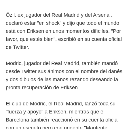
ento u
 de datos
Özil, ex jugador del Real Madrid y del Arsenal,
er momento
declaró estar "en shock" y dijo que todo el mundo
ic en
o en
está con Eriksen en unos momentos difíciles. "Por
favor, que estés bien", escribió en su cuenta oficial
 Cookies
en
eb.
de Twitter.
y
socios
Modric, jugador del Real Madrid, también mandó
el
desde Twitter sus ánimos con el nombre del danés
y dos dibujos de las manos rezando deseando la
to de
pronta recuperación de Eriksen.
la
 en un
El club de Modric, el Real Madrid, lanzó toda su
 y/o acceder
 de datos
"fuerza y apoyo" a Eriksen, mientras que el
ara
Barcelona también reaccionó en su cuenta oficial
 anuncios
ar perfiles
con un escueto pero contundente "Mantente