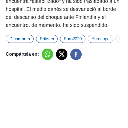
encuentra "estabilizado" y ha sido trasladado a un
hospital. El medio danés se desvaneció al borde
del descanso del choque ante Finlandia y el
encuentro, de momento, ha sido suspendido.
Dinamarca
Eriksen
Euro2020
Eurocopa
Finl
Compártela en: