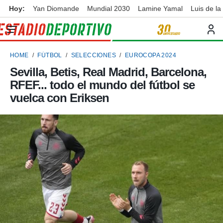
Hoy:
Yan Diomande
Mundial 2030
Lamine Yamal
Luis de la
privacidad
o de
ortivo
HOME
FÚTBOL
SELECCIONES
EUROCOPA 2024
ortivo.com)
borado por
Sevilla, Betis, Real Madrid, Barcelona,
es para
RFEF... todo el mundo del fútbol se
ue la
 que se
vuelca con Eriksen
e calidad.
eder a este
ediante las
opciones:
ookies y
e forma
d digital
ada, basada
mación
ediante
ecnologías