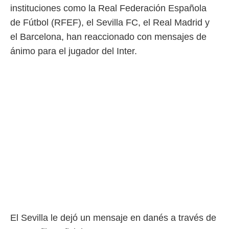
instituciones como la Real Federación Española
 mismo.
sultar más
de Fútbol (RFEF), el Sevilla FC, el Real Madrid y
 en nuestra
el Barcelona, han reaccionado con mensajes de
 Cookies
y
ualquier
ánimo para el jugador del Inter.
ento
 botón
ación de
kies
 disponible
e nuestra
.
IVAMENTE,
as
 a cookies
 no aceptar
ón de
El Sevilla le dejó un mensaje en danés a través de
uedes
uestro sitio