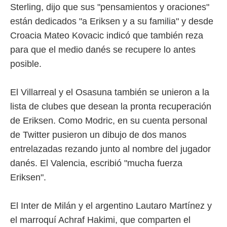
Sterling, dijo que sus "pensamientos y oraciones"
o.
están dedicados "a Eriksen y a su familia" y desde
calización
precisa e
Croacia Mateo Kovacic indicó que también reza
ión mediante
para que el medio danés se recupere lo antes
, publicidad
posible.
dos,
 publicidad
El Villarreal y el Osasuna también se unieron a la
,
lista de clubes que desean la pronta recuperación
ón de
 desarrollo
de Eriksen. Como Modric, en su cuenta personal
s.
de Twitter pusieron un dibujo de dos manos
tros 1199
entrelazadas rezando junto al nombre del jugador
ios
danés. El Valencia, escribió "mucha fuerza
Eriksen".
El Inter de Milán y el argentino Lautaro Martínez y
el marroquí Achraf Hakimi, que comparten el