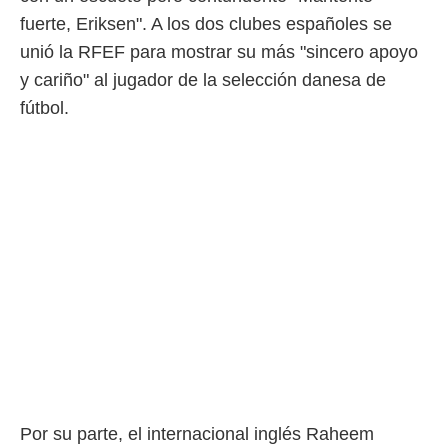
idad
fuerte, Eriksen". A los dos clubes españoles se
a, utilizar
a
unió la RFEF para mostrar su más "sincero apoyo
 la
y cariño" al jugador de la selección danesa de
da, crear un
fútbol.
personalizar
o, uso de
a la
e contenido
do, medir el
 de la
medir el
 del
 comprender
 través de
s o a través
nación de
edentes de
fuentes,
y mejora de
os, uso de
ados con el
Por su parte, el internacional inglés Raheem
 seleccionar