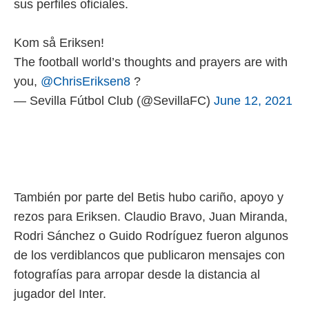
sus perfiles oficiales.
rtivo.com.
o, te
Kom så Eriksen!
 de que
The football world’s thoughts and prayers are with
talarán
e sean
you,
@ChrisEriksen8
?
para
— Sevilla Fútbol Club (@SevillaFC)
June 12, 2021
a
por el sitio
o se
cookies para
nto ni para
licidad o
También por parte del Betis hubo cariño, apoyo y
ado, aunque
rezos para Eriksen. Claudio Bravo, Juan Miranda,
sualizar
Rodri Sánchez o Guido Rodríguez fueron algunos
general no
ada. Puedes
de los verdiblancos que publicaron mensajes con
 instalación
fotografías para arropar desde la distancia al
y acceder a
io web a
jugador del Inter.
ste abono