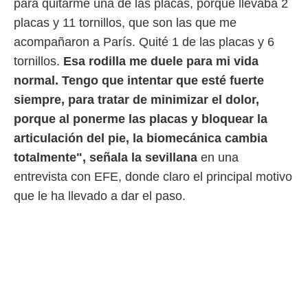
para quitarme una de las placas, porque llevaba 2
 botón
.
placas y 11 tornillos, que son las que me
acompañaron a París. Quité 1 de las placas y 6
nto,
tornillos.
Esa rodilla me duele para mi vida
cios
normal. Tengo que intentar que esté fuerte
kies,
siempre, para tratar de minimizar el dolor,
ores únicos
as similares
porque al ponerme las placas y bloquear la
nar,
articulación del pie, la biomecánica cambia
rocesar
totalmente", señala la sevillana
en una
onales como
 este sitio
entrevista con EFE, donde claro el principal motivo
recciones IP
que le ha llevado a dar el paso.
ficadores de
 posible
s
 traten tus
nales en
 interés
go a lo que
nerte. Para
retirar su