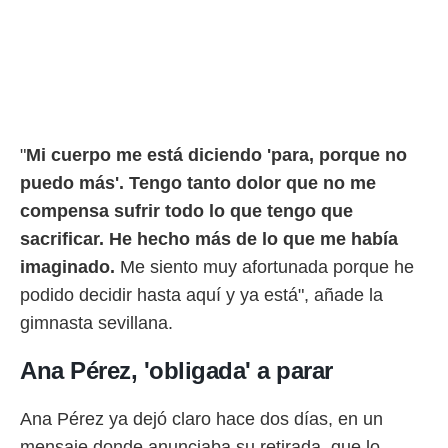
ento u
 de datos
er momento
ic en
o en
 Cookies
en
"
Mi cuerpo me está diciendo 'para, porque no
eb.
puedo más'. Tengo tanto dolor que no me
y
compensa sufrir todo lo que tengo que
socios
el
sacrificar. He hecho más de lo que me había
imaginado.
Me siento muy afortunada porque he
to de
podido decidir hasta aquí y ya está", añade la
la
gimnasta sevillana.
 en un
 y/o acceder
Ana Pérez, 'obligada' a parar
 de datos
ara
 anuncios
Ana Pérez ya dejó claro hace dos días, en un
ar perfiles
mensaje donde anunciaba su retirada, que lo