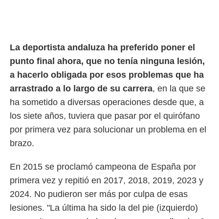
rtivo.com.
o, te
 de que
talarán
La deportista andaluza ha preferido poner el
e sean
punto final ahora, que no tenía ninguna lesión,
para
a
a hacerlo obligada por esos problemas que ha
por el sitio
arrastrado a lo largo de su carrera
, en la que se
o se
ha sometido a diversas operaciones desde que, a
cookies para
los siete años, tuviera que pasar por el quirófano
nto ni para
por primera vez para solucionar un problema en el
licidad o
brazo.
ado, aunque
sualizar
En 2015 se proclamó campeona de España por
general no
ada. Puedes
primera vez y repitió en 2017, 2018, 2019, 2023 y
 instalación
2024. No pudieron ser más por culpa de esas
y acceder a
io web a
lesiones. "La última ha sido la del pie (izquierdo)
ste abono