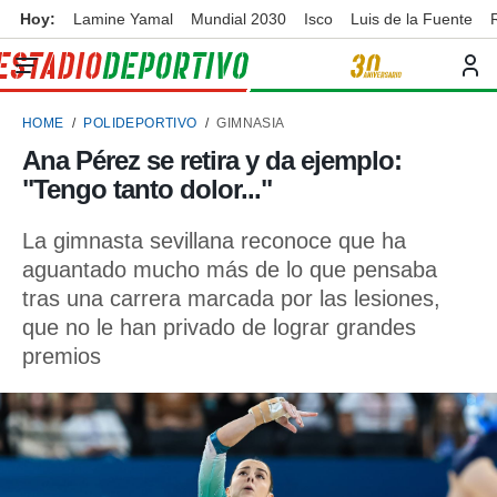
Hoy:
Lamine Yamal
Mundial 2030
Isco
Luis de la Fuente
privacidad
o de
ortivo
HOME
POLIDEPORTIVO
GIMNASIA
ortivo.com)
borado por
Ana Pérez se retira y da ejemplo:
es para
"Tengo tanto dolor..."
ue la
 que se
e calidad.
La gimnasta sevillana reconoce que ha
eder a este
aguantado mucho más de lo que pensaba
ediante las
tras una carrera marcada por las lesiones,
opciones:
que no le han privado de lograr grandes
ookies y
premios
e forma
d digital
ada, basada
mación
ediante
ecnologías