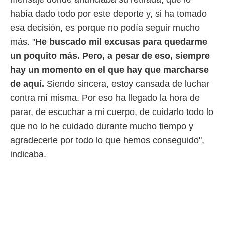
idad
a, utilizar
había dado todo por este deporte y, si ha tomado
a
esa decisión, es porque no podía seguir mucho
 la
más. "
He buscado mil excusas para quedarme
da, crear un
un poquito más. Pero, a pesar de eso, siempre
personalizar
hay un momento en el que hay que marcharse
o, uso de
a la
de aquí.
Siendo sincera, estoy cansada de luchar
e contenido
contra mí misma. Por eso ha llegado la hora de
do, medir el
 de la
parar, de escuchar a mi cuerpo, de cuidarlo todo lo
medir el
que no lo he cuidado durante mucho tiempo y
 del
 comprender
agradecerle por todo lo que hemos conseguido",
 través de
indicaba.
s o a través
nación de
edentes de
fuentes,
y mejora de
os, uso de
ados con el
 seleccionar