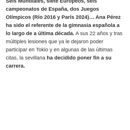
Seis Mundiales, siete Europeos, seis
 mismo.
campeonatos de España, dos Juegos
sultar más
 en nuestra
Olímpicos (Río 2016 y París 2024)… Ana Pérez
 Cookies
y
ha sido el referente de la gimnasia española a
ualquier
lo largo de a última década.
A sus 22 años y tras
ento
múltiples lesiones que ya le dejaron poder
 botón
participar en Tokio y en algunas de las últimas
ación de
kies
citas, la sevillana
ha decidido poner fin a su
 disponible
carrera.
e nuestra
.
IVAMENTE,
as
 a cookies
 no aceptar
ón de
uedes
uestro sitio