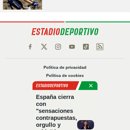
Política de privacidad
Política de cookies
Política Comercial
Aviso legal
España cierra
Configuración de privacidad
con
Sobre nosotros
"sensaciones
Código Ético
contrapuestas,
orgullo y