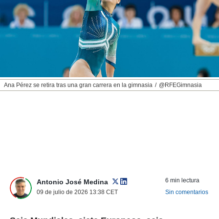
nos permite
ACEPTAR
estra
Y
ara seguir
CONTINUAR
e contenido
stándares
sin coste.
CONFIGURAR
 botón
continuar",
RECHAZAR
Ana Pérez se retira tras una gran carrera en la gimnasia
@RFEGimnasia
der a la
ndo la
 de todas
, ya sean
de nuestros
 nos
 y análisis
tamiento en
b, así como
6 min lectura
un perfil
Antonio José Medina
para
09 de julio de 2026 13:38
CET
Sin comentarios
ublicidad y
do en