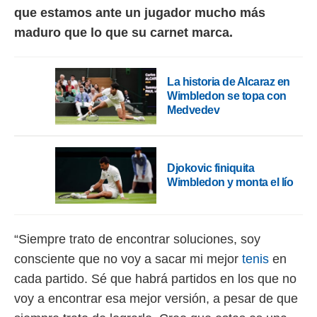
 botón
que estamos ante un jugador mucho más
.
maduro que lo que su carnet marca.
nto,
cios
La historia de Alcaraz en
kies,
Wimbledon se topa con
ores únicos
Medvedev
as similares
nar,
rocesar
onales como
Djokovic finiquita
 este sitio
Wimbledon y monta el lío
recciones IP
ficadores de
 posible
s
“Siempre trato de encontrar soluciones, soy
 traten tus
nales en
consciente que no voy a sacar mi mejor
tenis
en
 interés
cada partido. Sé que habrá partidos en los que no
go a lo que
nerte. Para
voy a encontrar esa mejor versión, a pesar de que
retirar su