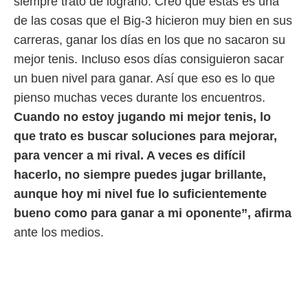
siempre trato de lograrlo. Creo que estas es una
ento u
de las cosas que el Big-3 hicieron muy bien en sus
 de datos
carreras, ganar los días en los que no sacaron su
er momento
mejor tenis. Incluso esos días consiguieron sacar
ic en
o en
un buen nivel para ganar. Así que eso es lo que
pienso muchas veces durante los encuentros.
 Cookies
en
eb.
Cuando no estoy jugando mi mejor tenis, lo
que trato es buscar soluciones para mejorar,
y
socios
para vencer a mi rival. A veces es difícil
el
hacerlo, no siempre puedes jugar brillante,
to de
aunque hoy mi nivel fue lo suficientemente
bueno como para ganar a mi oponente”, afirma
la
ante los medios.
 en un
 y/o acceder
 de datos
ara
 anuncios
ar perfiles