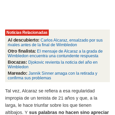
rtivo.com.
o, te
 de que
talarán
e sean
Noticias Relacionadas
para
a
Al descubierto:
Carlos Alcaraz, ensalzado por sus
por el sitio
rivales antes de la final de Wimbledon
o se
Otro finalista:
El mensaje de Alcaraz a la grada de
cookies para
Wimbledon encuentra una contundente respuesta
Bocazas:
Djokovic revienta la noticia del año en
nto ni para
Wimbledon
licidad o
Mareado:
Jannik Sinner amaga con la retirada y
confirma sus problemas
ado, aunque
sualizar
general no
Tal vez, Alcaraz se refiera a esa regularidad
ada. Puedes
 instalación
impropia de un tenista de 21 años y que, a la
y acceder a
larga, le hace triunfar sobre los que tienen
io web a
altibajos. Y
sus palabras no hacen sino apreciar
ste abono