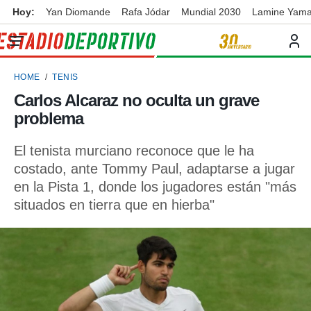
Hoy:
Yan Diomande
Rafa Jódar
Mundial 2030
Lamine Yama
privacidad
o de
ortivo
HOME
TENIS
ortivo.com)
borado por
Carlos Alcaraz no oculta un grave
es para
problema
ue la
 que se
e calidad.
El tenista murciano reconoce que le ha
eder a este
costado, ante Tommy Paul, adaptarse a jugar
ediante las
en la Pista 1, donde los jugadores están "más
opciones:
situados en tierra que en hierba"
ookies y
e forma
d digital
ada, basada
mación
ediante
ecnologías