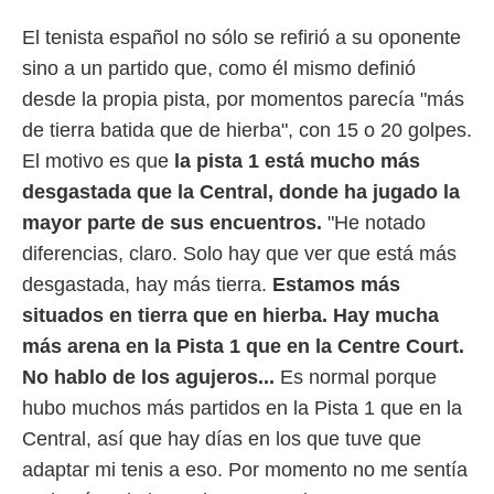
o.
El tenista español no sólo se refirió a su oponente
calización
sino a un partido que, como él mismo definió
precisa e
ión mediante
desde la propia pista, por momentos parecía "más
de tierra batida que de hierba", con 15 o 20 golpes.
, publicidad
El motivo es que
la pista 1 está mucho más
dos,
desgastada que la Central, donde ha jugado la
 publicidad
,
mayor parte de sus encuentros.
"He notado
ón de
diferencias, claro. Solo hay que ver que está más
 desarrollo
s.
desgastada, hay más tierra.
Estamos más
situados en tierra que en hierba. Hay mucha
tros 1199
ios
más arena en la Pista 1 que en la Centre Court.
No hablo de los agujeros...
Es normal porque
hubo muchos más partidos en la Pista 1 que en la
Central, así que hay días en los que tuve que
adaptar mi tenis a eso. Por momento no me sentía