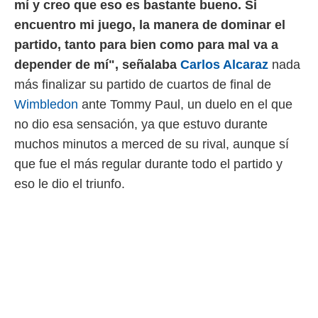
mí y creo que eso es bastante bueno. Si
 mismo.
encuentro mi juego, la manera de dominar el
sultar más
 en nuestra
partido, tanto para bien como para mal va a
 Cookies
y
depender de mí", señalaba
Carlos Alcaraz
nada
ualquier
más finalizar su partido de cuartos de final de
ento
Wimbledon
ante Tommy Paul, un duelo en el que
 botón
ación de
no dio esa sensación, ya que estuvo durante
kies
muchos minutos a merced de su rival, aunque sí
 disponible
e nuestra
que fue el más regular durante todo el partido y
.
eso le dio el triunfo.
IVAMENTE,
as
 a cookies
 no aceptar
ón de
uedes
uestro sitio