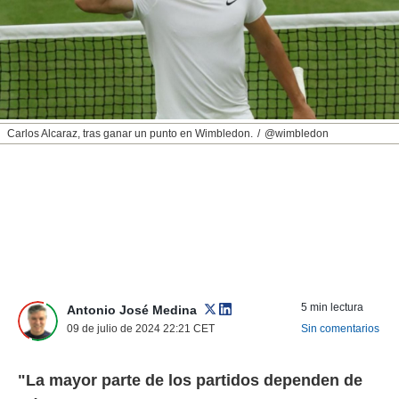
nos permite
ACEPTAR
estra
Y
ara seguir
CONTINUAR
e contenido
stándares
sin coste.
CONFIGURAR
 botón
Carlos Alcaraz, tras ganar un punto en Wimbledon.
@wimbledon
continuar",
RECHAZAR
der a la
ndo la
 de todas
, ya sean
de nuestros
 nos
 y análisis
tamiento en
5 min lectura
Antonio José Medina
b, así como
09 de julio de 2024 22:21
CET
Sin comentarios
un perfil
para
ublicidad y
"La mayor parte de los partidos dependen de
do en