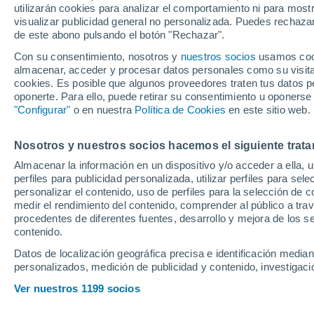
utilizarán cookies para analizar el comportamiento ni para most
un importante títu
visualizar publicidad general no personalizada. Puedes rechazar
de este abono pulsando el botón "Rechazar".
Con su consentimiento, nosotros y
nuestros socios
usamos cooki
El tenista andaluz se impone
almacenar, acceder y procesar datos personales como su visita e
primer torneo del ATP Tour en
cookies. Es posible que algunos proveedores traten tus datos pe
oponerte. Para ello, puede retirar su consentimiento u oponerse
"Configurar"
o en nuestra
Política de Cookies
en este sitio web.
Nosotros y nuestros socios hacemos el siguiente trata
Almacenar la información en un dispositivo y/o acceder a ella, 
perfiles para publicidad personalizada, utilizar perfiles para sele
personalizar el contenido, uso de perfiles para la selección de c
medir el rendimiento del contenido, comprender al público a tra
procedentes de diferentes fuentes, desarrollo y mejora de los se
contenido.
Datos de localización geográfica precisa e identificación mediant
personalizados, medición de publicidad y contenido, investigació
Ver nuestros 1199 socios