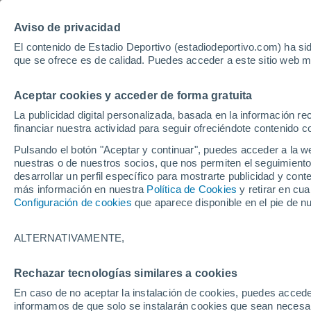
Hoy:
Yan Diomande
Aviso de privacidad
El contenido de Estadio Deportivo (estadiodeportivo.com) ha sid
que se ofrece es de calidad. Puedes acceder a este sitio web m
Laliga EA Sports
Padel
Clasificación
Resultados
Ciclismo
Aceptar cookies y acceder de forma gratuita
UFC
Alavés
Athletic Club de Bilbao
La publicidad digital personalizada, basada en la información r
financiar nuestra actividad para seguir ofreciéndote contenido c
Atlético de Madrid
FC Barcelona
Pulsando el botón "Aceptar y continuar", puedes acceder a la w
Real Betis
Celta de Vigo
nuestras o de nuestros socios, que nos permiten el seguimiento
Deportivo de A Coruña
Elche
desarrollar un perfil específico para mostrarte publicidad y co
más información en nuestra
Política de Cookies
y retirar en cu
Espanyol
Getafe
Configuración de cookies
que aparece disponible en el pie de n
Levante UD
Málaga CF
Osasuna
Racing de Santander
ALTERNATIVAMENTE,
Rayo Vallecano
Real Madrid
Real Sociedad
Sevilla FC
Rechazar tecnologías similares a cookies
HOME
TENIS
Valencia CF
Villarreal CF
En caso de no aceptar la instalación de cookies, puedes accede
Davidovich acaba
informamos de que solo se instalarán cookies que sean necesari