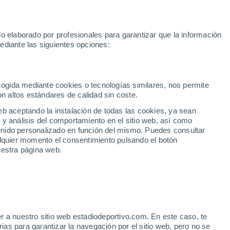
Rafa Jódar
Mundial 2030
Lamine Yamal
Luis de la Fuente
o elaborado por profesionales para garantizar que la información
Fútbol
Motor
Tenis
Baloncest
ediante las siguientes opciones:
Motociclismo
ACB
Portadas
Laliga Hypermotion
Juegos Olímpicos
UEF
Tem
MotoGP
Resultados
Clasificación
Res
Dep
Euroliga
Opinión
Juegos Olímpicos de Invierno
AD Ceuta
Albacete
Cop
ecogida mediante cookies o tecnologías similares, nos permite
on altos estándares de calidad sin coste.
Burgos
Cádiz CF
Res
eb aceptando la instalación de todas las cookies, ya sean
CD Castellón
Celta Fortuna
Mun
 y análisis del comportamiento en el sitio web, así como
Córdoba CF
Eibar
Res
ntenido personalizado en función del mismo. Puedes consultar
alquier momento el consentimiento pulsando el botón
CD Eldense
FC Andorra
Fút
uestra página web.
Girona
Granada CF
Pre
Las Palmas
Leganés
Ser
Mallorca
Oviedo
Fic
Real Sociedad B
Real Valladolid
Sel
Sabadell
Real Sporting
r a nuestro sitio web estadiodeportivo.com. En este caso, te
Mun
 con la maldición y suma
as para garantizar la navegación por el sitio web, pero no se
Tenerife
UD Almería