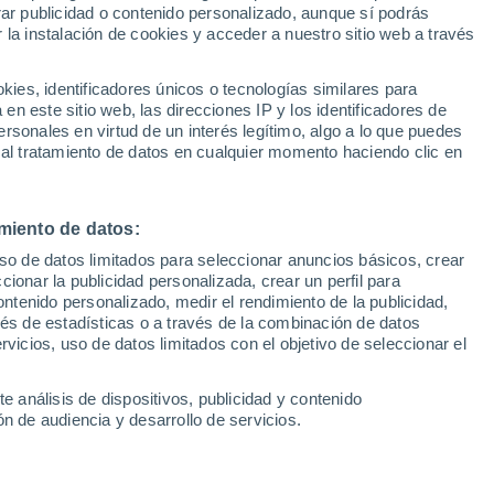
Sel
rar publicidad o contenido personalizado, aunque sí podrás
lo para el tenis español
UEFA Champions League
 la instalación de cookies y acceder a nuestro sitio web a través
Can
Resultados
Clasificacion
Fút
es, identificadores únicos o tecnologías similares para
 en el Mallorca Championship y gana su
UEFA Europa League
n este sitio web, las direcciones IP y los identificadores de
1ª 
Resultados
Clasificacion
 su sexta final
rsonales en virtud de un interés legítimo, algo a lo que puedes
 al tratamiento de datos en cualquier momento haciendo clic en
miento de datos:
uso de datos limitados para seleccionar anuncios básicos, crear
ccionar la publicidad personalizada, crear un perfil para
ontenido personalizado, medir el rendimiento de la publicidad,
vés de estadísticas o a través de la combinación de datos
rvicios, uso de datos limitados con el objetivo de seleccionar el
e análisis de dispositivos, publicidad y contenido
n de audiencia y desarrollo de servicios.