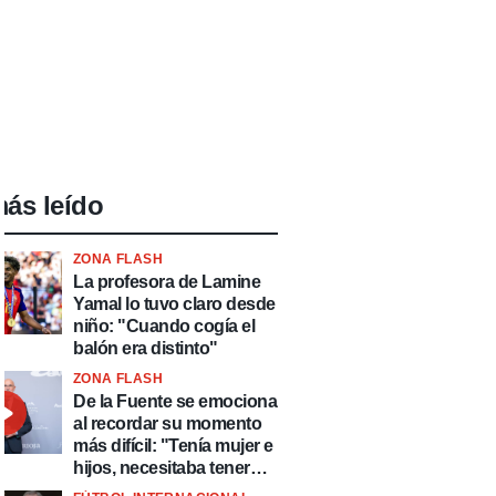
ás leído
ZONA FLASH
La profesora de Lamine
Yamal lo tuvo claro desde
niño: "Cuando cogía el
balón era distinto"
ZONA FLASH
De la Fuente se emociona
al recordar su momento
más difícil: "Tenía mujer e
hijos, necesitaba tener
ingresos y volver al