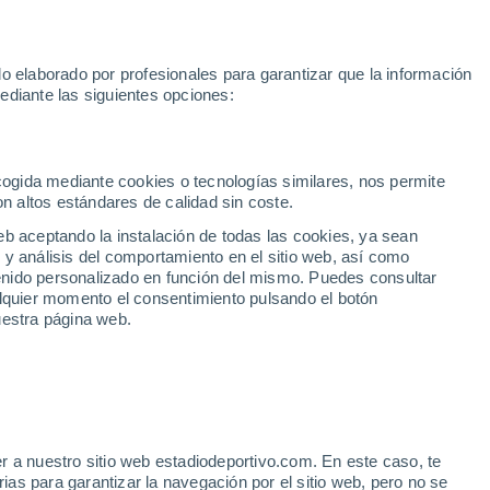
Rafa Jódar
Mundial 2030
Lamine Yamal
Luis de la Fuente
o elaborado por profesionales para garantizar que la información
Fútbol
Motor
Tenis
Baloncest
ediante las siguientes opciones:
Motociclismo
ACB
Portadas
Laliga Hypermotion
Juegos Olímpicos
UEF
Tem
MotoGP
Resultados
Clasificación
Res
Dep
Euroliga
Opinión
Juegos Olímpicos de Invierno
AD Ceuta
Albacete
Cop
ecogida mediante cookies o tecnologías similares, nos permite
on altos estándares de calidad sin coste.
Burgos
Cádiz CF
Res
eb aceptando la instalación de todas las cookies, ya sean
CD Castellón
Celta Fortuna
Mun
 y análisis del comportamiento en el sitio web, así como
Córdoba CF
Eibar
Res
ntenido personalizado en función del mismo. Puedes consultar
alquier momento el consentimiento pulsando el botón
CD Eldense
FC Andorra
Fút
uestra página web.
Girona
Granada CF
Pre
Las Palmas
Leganés
Ser
Mallorca
Oviedo
Fic
Real Sociedad B
Real Valladolid
Sel
Sabadell
Real Sporting
r a nuestro sitio web estadiodeportivo.com. En este caso, te
Mun
sado por su gran enemigo
as para garantizar la navegación por el sitio web, pero no se
Tenerife
UD Almería