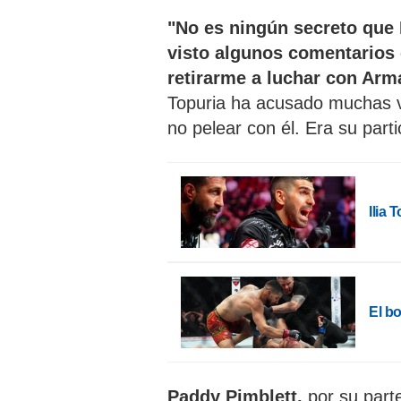
"No es ningún secreto que 
visto algunos comentarios e
retirarme a luchar con Arm
Topuria ha acusado muchas v
no pelear con él. Era su part
Ilia 
El bo
Paddy Pimblett,
por su parte