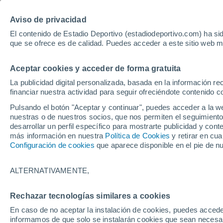
Hoy:
Yan Diomande
Aviso de privacidad
El contenido de Estadio Deportivo (estadiodeportivo.com) ha sid
que se ofrece es de calidad. Puedes acceder a este sitio web m
Laliga EA Sports
Padel
Clasificación
Resultados
Ciclismo
Aceptar cookies y acceder de forma gratuita
UFC
Alavés
Athletic Club de Bilbao
La publicidad digital personalizada, basada en la información r
financiar nuestra actividad para seguir ofreciéndote contenido c
Atlético de Madrid
FC Barcelona
Pulsando el botón "Aceptar y continuar", puedes acceder a la w
Real Betis
Celta de Vigo
nuestras o de nuestros socios, que nos permiten el seguimiento
Deportivo de A Coruña
Elche
desarrollar un perfil específico para mostrarte publicidad y co
más información en nuestra
Política de Cookies
y retirar en cu
Espanyol
Getafe
Configuración de cookies
que aparece disponible en el pie de n
Levante UD
Málaga CF
Osasuna
Racing de Santander
ALTERNATIVAMENTE,
Rayo Vallecano
Real Madrid
Real Sociedad
Sevilla FC
Rechazar tecnologías similares a cookies
HOME
POLIDEPORTIVO
UFC
Valencia CF
Villarreal CF
En caso de no aceptar la instalación de cookies, puedes accede
Ilia Topuria, acu
informamos de que solo se instalarán cookies que sean necesari