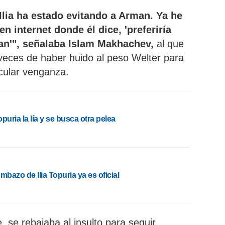
Ilia ha estado evitando a Arman. Ya he
n internet donde él dice, 'preferiría
an'", señalaba Islam Makhachev,
al que
eces de haber huido al peso Welter para
icular venganza.
Topuria la lía y se busca otra pelea
mbazo de Ilia Topuria ya es oficial
, se rebajaba al insulto para seguir