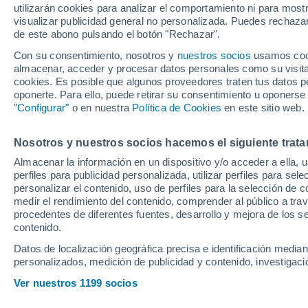
utilizarán cookies para analizar el comportamiento ni para most
Paddy Pimblett
visualizar publicidad general no personalizada. Puedes rechazar
de este abono pulsando el botón "Rechazar".
Con su consentimiento, nosotros y
nuestros socios
usamos cooki
Pese a que avisó que no va a 
almacenar, acceder y procesar datos personales como su visita e
combate en la UFC, a Ilia T
cookies. Es posible que algunos proveedores traten tus datos pe
oponerte. Para ello, puede retirar su consentimiento u oponerse
polémicos
"Configurar"
o en nuestra
Política de Cookies
en este sitio web.
Nosotros y nuestros socios hacemos el siguiente trata
Almacenar la información en un dispositivo y/o acceder a ella, 
perfiles para publicidad personalizada, utilizar perfiles para sele
personalizar el contenido, uso de perfiles para la selección de c
medir el rendimiento del contenido, comprender al público a tra
procedentes de diferentes fuentes, desarrollo y mejora de los se
contenido.
Datos de localización geográfica precisa e identificación mediant
personalizados, medición de publicidad y contenido, investigació
Ver nuestros 1199 socios