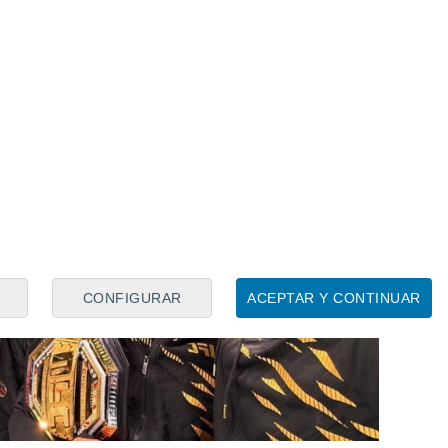
gue insistiendo que debe ser él. Y, si no,
uria para recordarlo.
CONFIGURAR
ACEPTAR Y CONTINUAR