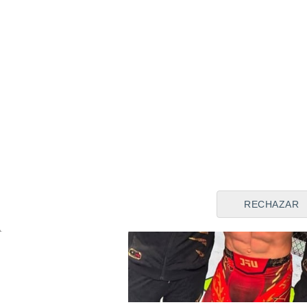
antes hiciera otro combate, si
tiene a otro 'enemigo' de Top
RECHAZAR