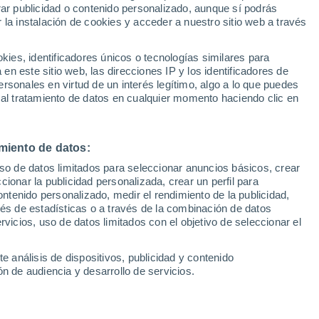
Sel
rar publicidad o contenido personalizado, aunque sí podrás
UEFA Champions League
 la instalación de cookies y acceder a nuestro sitio web a través
Can
Resultados
Clasificacion
Fút
es, identificadores únicos o tecnologías similares para
decidir ni rival ni fecha de su próximo
UEFA Europa League
n este sitio web, las direcciones IP y los identificadores de
1ª 
Resultados
Clasificacion
opuria no paran de mandarle mensajes
rsonales en virtud de un interés legítimo, algo a lo que puedes
 al tratamiento de datos en cualquier momento haciendo clic en
miento de datos:
uso de datos limitados para seleccionar anuncios básicos, crear
ccionar la publicidad personalizada, crear un perfil para
ontenido personalizado, medir el rendimiento de la publicidad,
vés de estadísticas o a través de la combinación de datos
rvicios, uso de datos limitados con el objetivo de seleccionar el
e análisis de dispositivos, publicidad y contenido
n de audiencia y desarrollo de servicios.