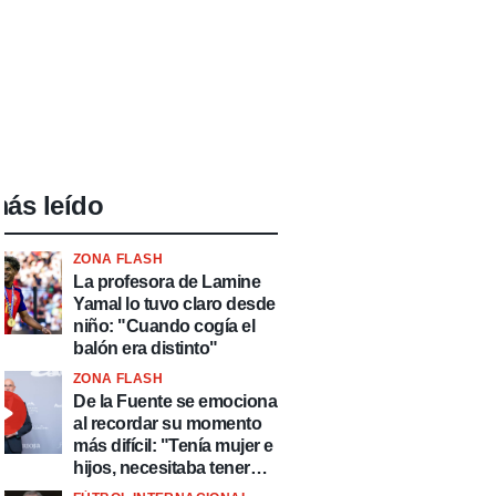
ás leído
ZONA FLASH
La profesora de Lamine
Yamal lo tuvo claro desde
niño: "Cuando cogía el
balón era distinto"
ZONA FLASH
De la Fuente se emociona
al recordar su momento
más difícil: "Tenía mujer e
hijos, necesitaba tener
ingresos y volver al