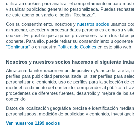
utilizarán cookies para analizar el comportamiento ni para most
tras la derrota de
visualizar publicidad general no personalizada. Puedes rechazar
de este abono pulsando el botón "Rechazar".
Con su consentimiento, nosotros y
nuestros socios
usamos cooki
El Barça vuelve a caer en cas
almacenar, acceder y procesar datos personales como su visita e
copera y se complica su prese
cookies. Es posible que algunos proveedores traten tus datos pe
oponerte. Para ello, puede retirar su consentimiento u oponerse
"Configurar"
o en nuestra
Política de Cookies
en este sitio web.
Nosotros y nuestros socios hacemos el siguiente trata
Almacenar la información en un dispositivo y/o acceder a ella, 
perfiles para publicidad personalizada, utilizar perfiles para sele
personalizar el contenido, uso de perfiles para la selección de c
medir el rendimiento del contenido, comprender al público a tra
procedentes de diferentes fuentes, desarrollo y mejora de los se
contenido.
Datos de localización geográfica precisa e identificación mediant
personalizados, medición de publicidad y contenido, investigació
Ver nuestros 1199 socios