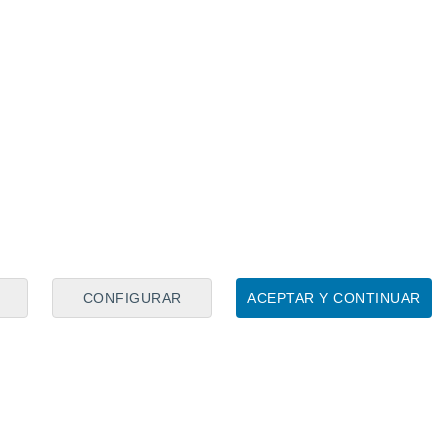
ió a ganar y el Madrid, ante el UCAM
e a que sufrió mucho para conseguirlo.
CONFIGURAR
ACEPTAR Y CONTINUAR