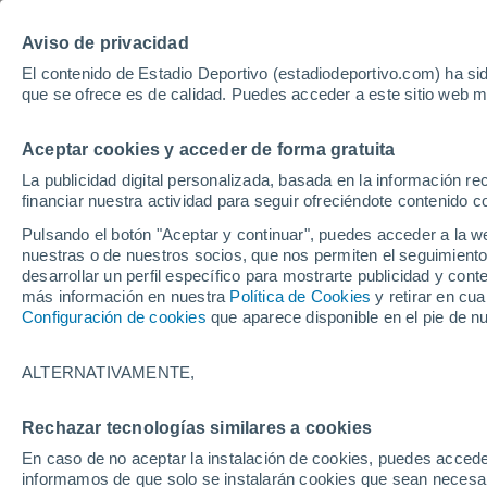
Hoy:
Yan Diomande
Aviso de privacidad
El contenido de Estadio Deportivo (estadiodeportivo.com) ha sid
que se ofrece es de calidad. Puedes acceder a este sitio web m
Laliga EA Sports
Padel
Clasificación
Resultados
Ciclismo
Aceptar cookies y acceder de forma gratuita
UFC
Alavés
Athletic Club de Bilbao
La publicidad digital personalizada, basada en la información r
financiar nuestra actividad para seguir ofreciéndote contenido c
Atlético de Madrid
FC Barcelona
Pulsando el botón "Aceptar y continuar", puedes acceder a la w
Real Betis
Celta de Vigo
nuestras o de nuestros socios, que nos permiten el seguimiento
Deportivo de A Coruña
Elche
desarrollar un perfil específico para mostrarte publicidad y co
más información en nuestra
Política de Cookies
y retirar en cu
Espanyol
Getafe
Configuración de cookies
que aparece disponible en el pie de n
Levante UD
Málaga CF
Osasuna
Racing de Santander
ALTERNATIVAMENTE,
Rayo Vallecano
Real Madrid
Real Sociedad
Sevilla FC
Rechazar tecnologías similares a cookies
HOME
BALONCESTO
ACB
Valencia CF
Villarreal CF
En caso de no aceptar la instalación de cookies, puedes accede
Así queda la clasi
informamos de que solo se instalarán cookies que sean necesari