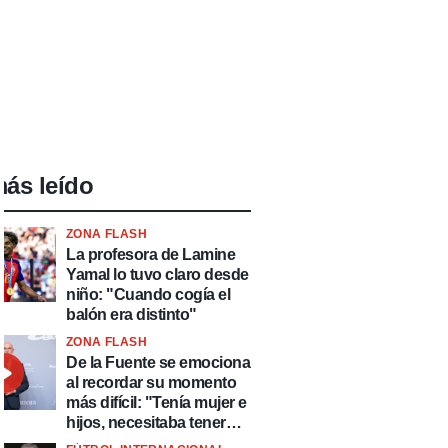
ás leído
ZONA FLASH
La profesora de Lamine
Yamal lo tuvo claro desde
niño: "Cuando cogía el
balón era distinto"
ZONA FLASH
De la Fuente se emociona
al recordar su momento
más difícil: "Tenía mujer e
hijos, necesitaba tener
ingresos y volver al