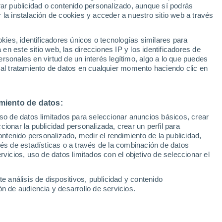
Sel
rar publicidad o contenido personalizado, aunque sí podrás
l Barça
UEFA Champions League
 la instalación de cookies y acceder a nuestro sitio web a través
Can
Resultados
Clasificacion
Fút
es, identificadores únicos o tecnologías similares para
a en la repetición de su eliminación
UEFA Europa League
n este sitio web, las direcciones IP y los identificadores de
1ª 
Resultados
Clasificacion
ncia en los 'play off' de la Liga ACB
rsonales en virtud de un interés legítimo, algo a lo que puedes
 al tratamiento de datos en cualquier momento haciendo clic en
miento de datos:
uso de datos limitados para seleccionar anuncios básicos, crear
ccionar la publicidad personalizada, crear un perfil para
ontenido personalizado, medir el rendimiento de la publicidad,
vés de estadísticas o a través de la combinación de datos
rvicios, uso de datos limitados con el objetivo de seleccionar el
e análisis de dispositivos, publicidad y contenido
n de audiencia y desarrollo de servicios.