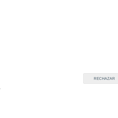
Por arriba,
el Valencia volv
Murcia, también lo hizo
pes
RECHAZAR