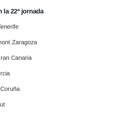
 la 22ª jornada
enerife
mont Zaragoza
ran Canaria
rcia
 Coruña
ut