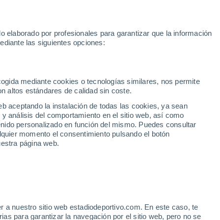
Rafa Jódar
Mundial 2030
Lamine Yamal
Luis de la Fuente
o elaborado por profesionales para garantizar que la información
Fútbol
Motor
Tenis
Baloncest
ediante las siguientes opciones:
Motociclismo
ACB
Portadas
Laliga Hypermotion
Juegos Olímpicos
UEF
Tem
MotoGP
Resultados
Clasificación
Res
Dep
Euroliga
Opinión
Juegos Olímpicos de Invierno
AD Ceuta
Albacete
Cop
ecogida mediante cookies o tecnologías similares, nos permite
on altos estándares de calidad sin coste.
Burgos
Cádiz CF
Res
eb aceptando la instalación de todas las cookies, ya sean
CD Castellón
Celta Fortuna
Mun
 y análisis del comportamiento en el sitio web, así como
Córdoba CF
Eibar
Res
ntenido personalizado en función del mismo. Puedes consultar
alquier momento el consentimiento pulsando el botón
CD Eldense
FC Andorra
Fút
uestra página web.
Girona
Granada CF
Pre
Las Palmas
Leganés
Ser
Mallorca
Oviedo
Fic
Real Sociedad B
Real Valladolid
Sel
Sabadell
Real Sporting
r a nuestro sitio web estadiodeportivo.com. En este caso, te
Mun
ficación de la Liga ACB
as para garantizar la navegación por el sitio web, pero no se
Tenerife
UD Almería